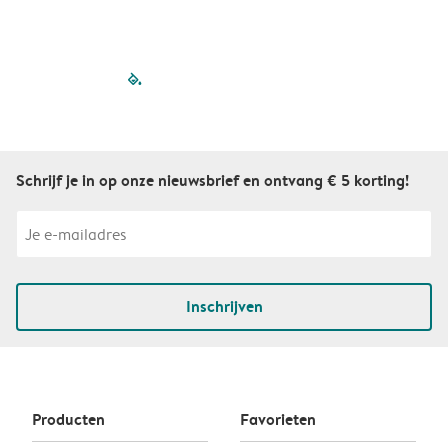
filled-pagination
outlined-paginatio
outlined-paginat
outlined-pagin
outlined-pag
outlined-p
Schrijf je in op onze nieuwsbrief en ontvang € 5 korting!
Inschrijven
Producten
Favorieten