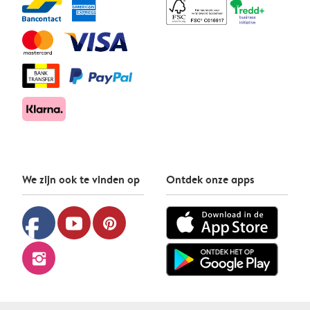
We zijn ook te vinden op
Ontdek onze apps
facebook
youtube
pinterest
instagram