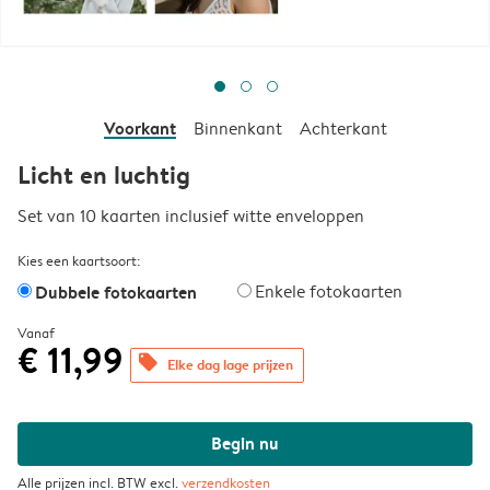
Voorkant
Binnenkant
Achterkant
Licht en luchtig
Set van 10 kaarten inclusief witte enveloppen
Kies een kaartsoort:
Dubbele fotokaarten
Enkele fotokaarten
Vanaf
€ 11,99
offers
Elke dag lage prijzen
Begin nu
Alle prijzen incl. BTW excl.
verzendkosten