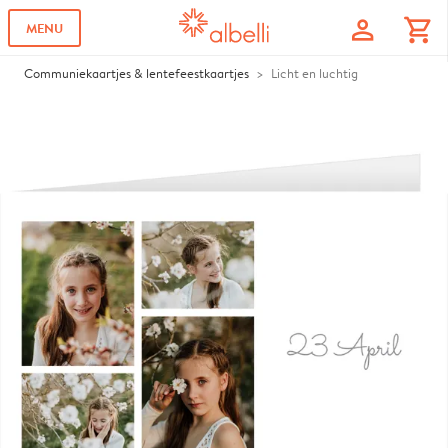
profile
shopping_cart
MENU
Communiekaartjes & lentefeestkaartjes
Licht en luchtig