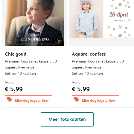
Chic goud
Aquarel confetti
Premium kaart met keuze uit 3
Premium kaart met keuze uit 3
papierafwerkingen
papierafwerkingen
Set van 10 kaarten
Set van 10 kaarten
Vanaf
Vanaf
€ 5,99
€ 5,99
offers
offers
Elke dag lage prijzen
Elke dag lage prijzen
Meer fotokaarten