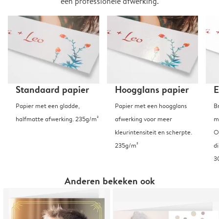
een professionele afwerking.
Standaard papier
Hoogglans papier
E
Papier met een gladde,
Papier met een hoogglans
B
halfmatte afwerking. 235g/m²
afwerking voor meer
m
kleurintensiteit en scherpte.
O
235g/m²
d
3
Anderen bekeken ook