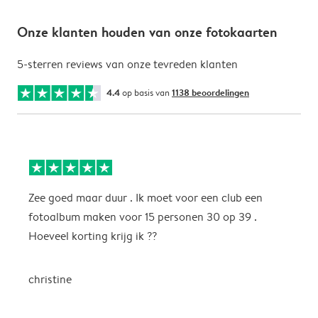
Onze klanten houden van onze fotokaarten
5-sterren reviews van onze tevreden klanten
4.4
op basis van
1138 beoordelingen
Zee goed maar duur . Ik moet voor een club een
M
fotoalbum maken voor 15 personen 30 op 39 .
k
Hoeveel korting krijg ik ??
b
christine
J