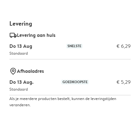
Levering
delivery_standard_v2
Levering aan huis
Do 13 Aug
€ 6,29
SNELSTE
Standaard
marker-pin
Afhaaladres
Do 13 Aug.
€ 5,29
GOEDKOOPSTE
Standaard
Als je meerdere producten bestelt, kunnen de leveringstijden
veranderen.