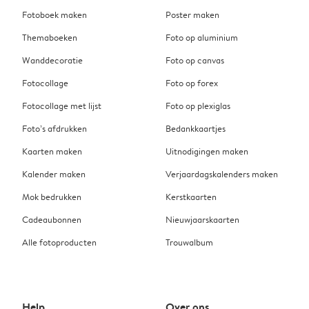
Fotoboek maken
Poster maken
Themaboeken
Foto op aluminium
Wanddecoratie
Foto op canvas
Fotocollage
Foto op forex
Fotocollage met lijst
Foto op plexiglas
Foto’s afdrukken
Bedankkaartjes
Kaarten maken
Uitnodigingen maken
Kalender maken
Verjaardagskalenders maken
Mok bedrukken
Kerstkaarten
Cadeaubonnen
Nieuwjaarskaarten
Alle fotoproducten
Trouwalbum
Help
Over ons