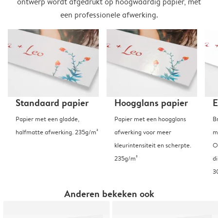
ontwerp wordt afgedrukt op hoogwaardig papier, met
een professionele afwerking.
Standaard papier
Hoogglans papier
E
Papier met een gladde,
Papier met een hoogglans
B
halfmatte afwerking. 235g/m²
afwerking voor meer
m
kleurintensiteit en scherpte.
O
235g/m²
d
3
Anderen bekeken ook