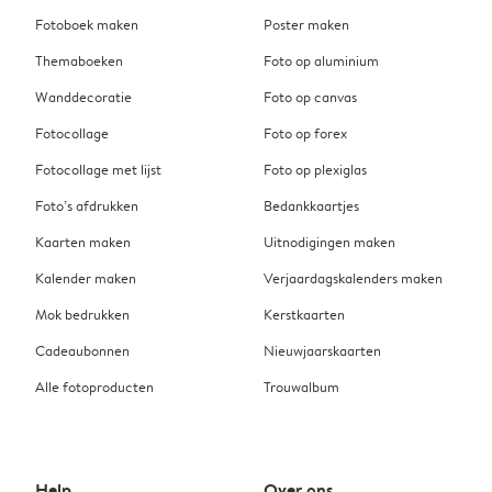
Fotoboek maken
Poster maken
Themaboeken
Foto op aluminium
Wanddecoratie
Foto op canvas
Fotocollage
Foto op forex
Fotocollage met lijst
Foto op plexiglas
Foto’s afdrukken
Bedankkaartjes
Kaarten maken
Uitnodigingen maken
Kalender maken
Verjaardagskalenders maken
Mok bedrukken
Kerstkaarten
Cadeaubonnen
Nieuwjaarskaarten
Alle fotoproducten
Trouwalbum
Help
Over ons