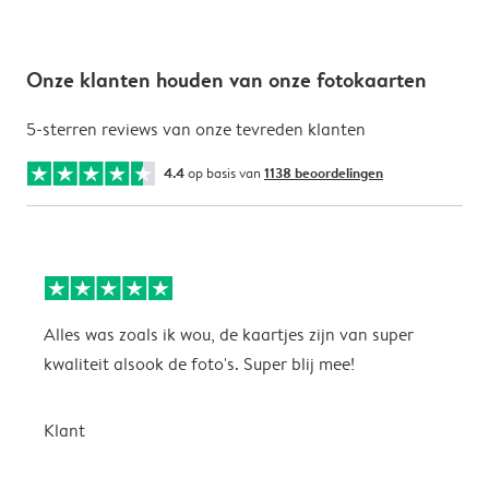
Onze klanten houden van onze fotokaarten
5-sterren reviews van onze tevreden klanten
4.4
op basis van
1138 beoordelingen
Alles was zoals ik wou, de kaartjes zijn van super
W
kwaliteit alsook de foto's. Super blij mee!
t
j
t
Klant