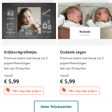
Krijtbordgrafiekjes
Dubbele zegen
Premium kaart met keuze uit 3
Premium kaart met keuze uit 3
papierafwerkingen
papierafwerkingen
Set van 10 kaarten
Set van 10 kaarten
Vanaf
Vanaf
€ 5,99
€ 5,99
offers
offers
Elke dag lage prijzen
Elke dag lage prijzen
Meer fotokaarten