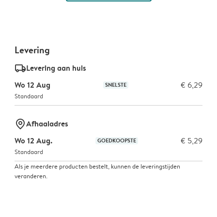
Levering
delivery_standard_v2
Levering aan huis
Wo 12 Aug
€ 6,29
SNELSTE
Standaard
marker-pin
Afhaaladres
Wo 12 Aug.
€ 5,29
GOEDKOOPSTE
Standaard
Als je meerdere producten bestelt, kunnen de leveringstijden
veranderen.