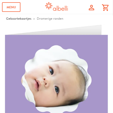
profile
shopping_cart
MENU
Geboortekaartjes
Dromerige randen