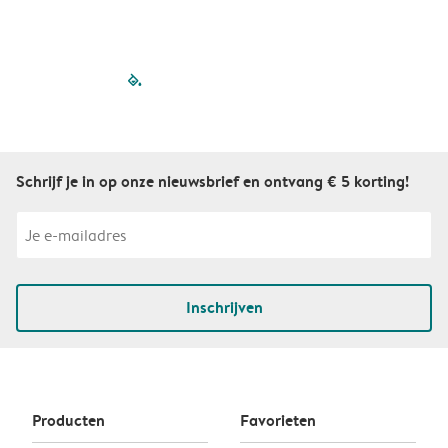
filled-pagination
outlined-paginatio
outlined-paginat
outlined-pagin
outlined-pag
outlined-p
Schrijf je in op onze nieuwsbrief en ontvang € 5 korting!
Inschrijven
Producten
Favorieten