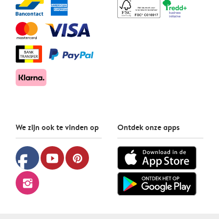
We zijn ook te vinden op
Ontdek onze apps
facebook
youtube
pinterest
instagram