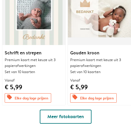
Schrift en strepen
Gouden kroon
Premium kaart met keuze uit 3
Premium kaart met keuze uit 3
papierafwerkingen
papierafwerkingen
Set van 10 kaarten
Set van 10 kaarten
Vanaf
Vanaf
€ 5,99
€ 5,99
offers
offers
Elke dag lage prijzen
Elke dag lage prijzen
Meer fotokaarten