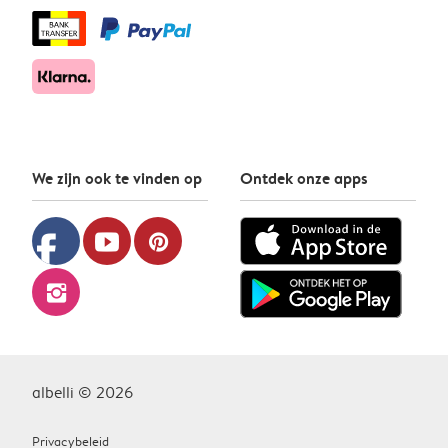
We zijn ook te vinden op
Ontdek onze apps
facebook
youtube
pinterest
instagram
albelli © 2026
Privacybeleid