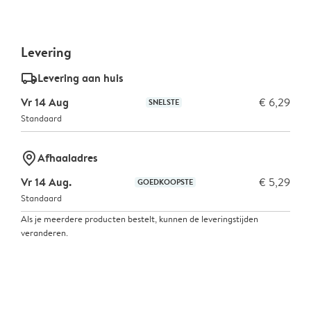
Levering
delivery_standard_v2
Levering aan huis
Vr 14 Aug
€ 6,29
SNELSTE
Standaard
marker-pin
Afhaaladres
Vr 14 Aug.
€ 5,29
GOEDKOOPSTE
Standaard
Als je meerdere producten bestelt, kunnen de leveringstijden
veranderen.