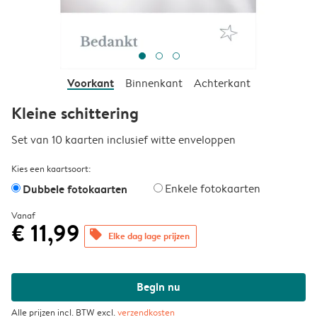
Voorkant
Binnenkant
Achterkant
Kleine schittering
Set van 10 kaarten inclusief witte enveloppen
Kies een kaartsoort:
Dubbele fotokaarten
Enkele fotokaarten
Vanaf
€ 11,99
offers
Elke dag lage prijzen
Begin nu
Alle prijzen incl. BTW excl.
verzendkosten