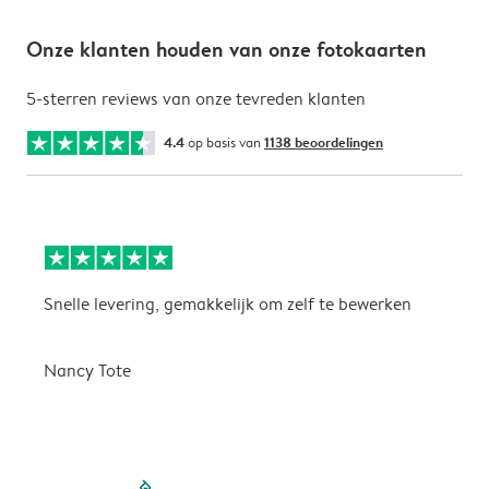
Onze klanten houden van onze fotokaarten
5-sterren reviews van onze tevreden klanten
4.4
op basis van
1138 beoordelingen
Snelle levering, gemakkelijk om zelf te bewerken
D
i
Nancy Tote
filled-pagination
outlined-paginatio
outlined-paginat
outlined-pagin
outlined-pag
outlined-p