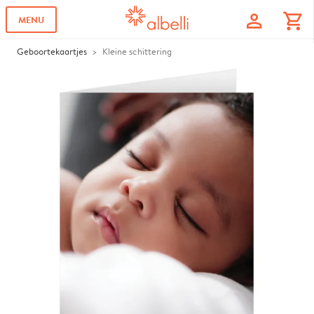
profile
shopping_cart
MENU
Geboortekaartjes
Kleine schittering