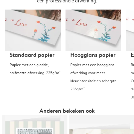
een professionele afwerking.
Standaard papier
Hoogglans papier
E
Papier met een gladde,
Papier met een hoogglans
B
halfmatte afwerking. 235g/m²
afwerking voor meer
m
kleurintensiteit en scherpte.
O
235g/m²
d
3
Anderen bekeken ook