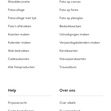
Wanddecoratie
Foto op canvas
Fotocollage
Foto op forex
Fotocollage met lijst
Foto op plexiglas
Foto’s afdrukken
Bedankkaartjes
Kaarten maken
Uitnodigingen maken
Kalender maken
Verjaardagskalenders maken
Mok bedrukken
Kerstkaarten
Cadeaubonnen
Nieuwjaarskaarten
Alle fotoproducten
Trouwalbum
Help
Over ons
Prijsoverzicht
Over albelli
Grote bestellingen
Duurzaamheid