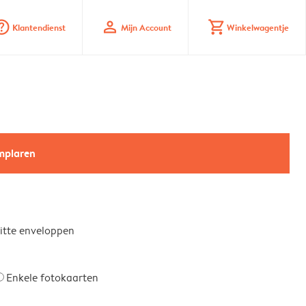
_mark_circle
profile
shopping_cart
Klantendienst
Mijn Account
Winkelwagentje
emplaren
witte enveloppen
Enkele fotokaarten