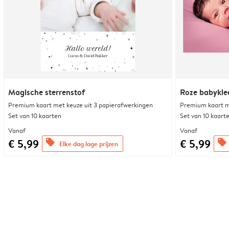
Magische sterrenstof
Roze babyklee
Premium kaart met keuze uit 3 papierafwerkingen
Premium kaart m
Set van 10 kaarten
Set van 10 kaart
Vanaf
Vanaf
€ 5,99
€ 5,99
offers
offers
Elke dag lage prijzen