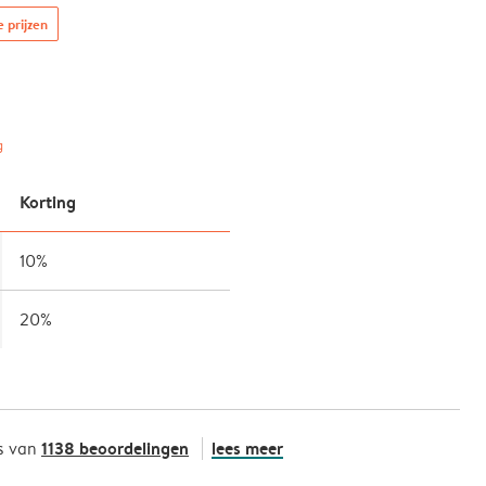
e prijzen
g
Korting
10%
20%
1138 beoordelingen
lees meer
s van