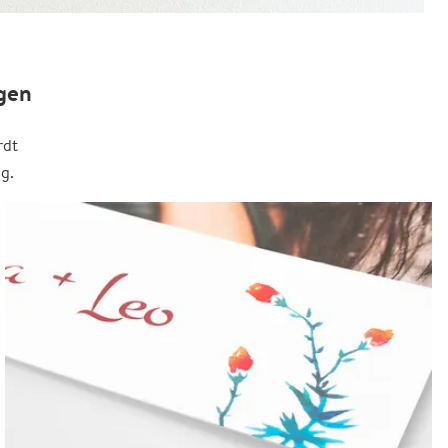
gen
rdt
g.