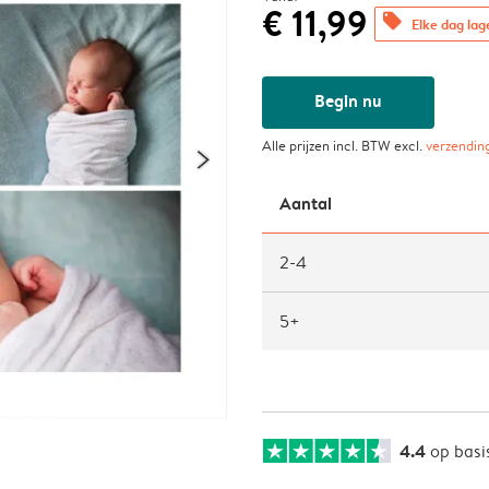
€ 11,99
offers
Elke dag lag
Begin nu
Alle prijzen incl. BTW excl.
verzendin
Aantal
2-4
5+
4.4
op basi