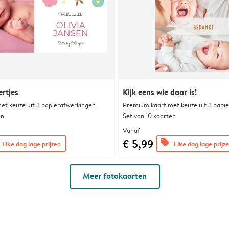
rtjes
Kijk eens wie daar is!
et keuze uit 3 papierafwerkingen
Premium kaart met keuze uit 3 papi
en
Set van 10 kaarten
Vanaf
€ 5,99
offers
Elke dag lage prijzen
Elke dag lage prijz
Meer fotokaarten