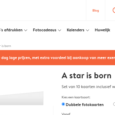
question
Blog
's afdrukken
Fotocadeaus
Kalenders
Huwelijk
slim_arrow_down
slim_arrow_down
slim_arrow_down
r is born
e dag lage prijzen, met extra voordeel bij aankoop van meer ex
A star is born
Set van 10 kaarten inclusief 
Kies een kaartsoort:
Dubbele fotokaarten
Vanaf