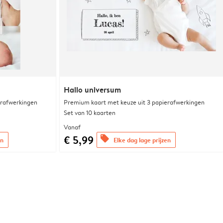
Hallo universum
erafwerkingen
Premium kaart met keuze uit 3 papierafwerkingen
Set van 10 kaarten
Vanaf
€ 5,99
offers
en
Elke dag lage prijzen