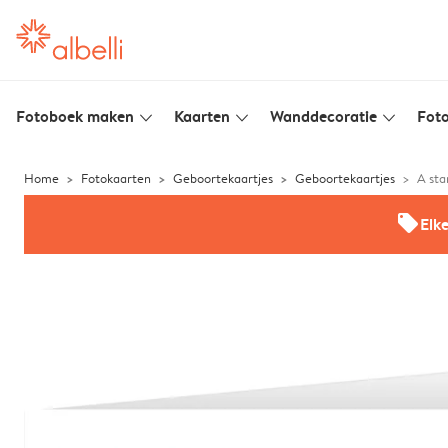
Fotoboek maken
Kaarten
Wanddecoratie
Foto
slim_arrow_down
slim_arrow_down
slim_arrow_down
Home
Fotokaarten
Geboortekaartjes
Geboortekaartjes
A sta
offers
Elk