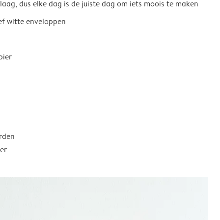
 laag, dus elke dag is de juiste dag om iets moois te maken
ief witte enveloppen
pier
rden
er