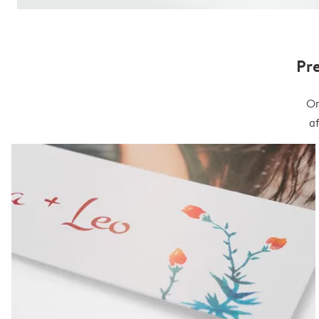
Pr
On
a