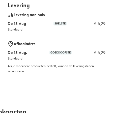
Levering
delivery_standard_v2
Levering aan huis
Do 13 Aug
€ 6,29
SNELSTE
Standaard
marker-pin
Afhaaladres
Do 13 Aug.
€ 5,29
GOEDKOOPSTE
Standaard
Als je meerdere producten bestelt, kunnen de leveringstijden
veranderen.
okaarten