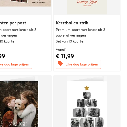
ten per post
Kerstbal en strik
 kaart met keuze uit 3
Premium kaart met keuze uit 3
fwerkingen
papierafwerkingen
 10 kaarten
Set van 10 kaarten
Vanaf
99
€ 11,99
offers
ke dag lage prijzen
Elke dag lage prijzen