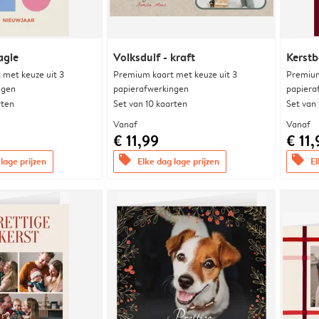
agie
Volksduif - kraft
Kerstb
met keuze uit 3
Premium kaart met keuze uit 3
Premium
ngen
papierafwerkingen
papiera
rten
Set van 10 kaarten
Set van
Vanaf
Vanaf
€ 11,99
€ 11,
offers
offers
lage prijzen
Elke dag lage prijzen
El