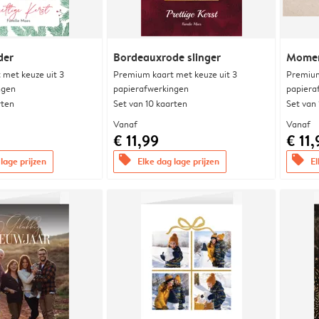
der
Bordeauxrode slinger
Momen
met keuze uit 3
Premium kaart met keuze uit 3
Premium
ngen
papierafwerkingen
papiera
rten
Set van 10 kaarten
Set van
Vanaf
Vanaf
€ 11,99
€ 11,
offers
offers
lage prijzen
Elke dag lage prijzen
El