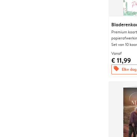
Bladerenka
Premium kaart 
papierafwerki
Set van 10 kaa
Vanaf
€ 11,99
offers
Elke dag 