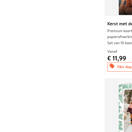
Kerst met de
Premium kaart 
papierafwerki
Set van 10 kaa
Vanaf
€ 11,99
offers
Elke dag 