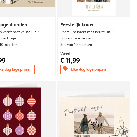
dagenhonden
Feestelijk kader
 kaart met keuze uit 3
Premium kaart met keuze uit 3
fwerkingen
papierafwerkingen
 10 kaarten
Set van 10 kaarten
Vanaf
99
€ 11,99
offers
ke dag lage prijzen
Elke dag lage prijzen