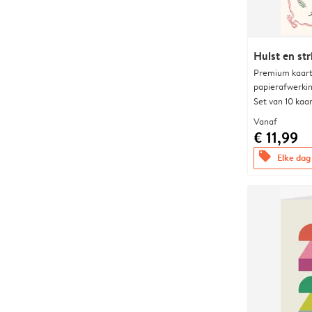
Hulst en str
Premium kaart 
papierafwerki
Set van 10 kaa
Vanaf
€ 11,99
offers
Elke dag 