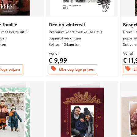
 familie
Den op winterwit
Bosge
met keuze uit 3
Premium kaart met keuze uit 3
Premium
ngen
papierafwerkingen
papiera
rten
Set van 10 kaarten
Set van
Vanaf
Vanaf
€ 9,99
€ 11,
offers
offers
lage prijzen
Elke dag lage prijzen
El