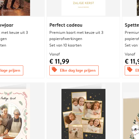
uwjaar
Perfect cadeau
Spett
met keuze uit 3
Premium kaart met keuze uit 3
Premium
ngen
papierafwerkingen
papiera
rten
Set van 10 kaarten
Set van
Vanaf
Vanaf
€ 11,99
€ 11,
offers
offers
lage prijzen
Elke dag lage prijzen
El