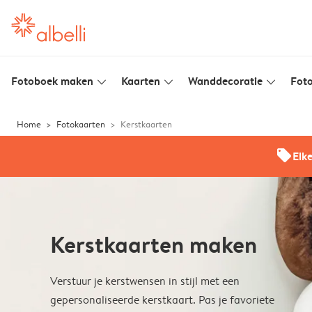
Fotoboek maken
Kaarten
Wanddecoratie
Foto
slim_arrow_down
slim_arrow_down
slim_arrow_down
Home
Fotokaarten
Kerstkaarten
offers
Elk
Kerstkaarten maken
Verstuur je kerstwensen in stijl met een
gepersonaliseerde kerstkaart. Pas je favoriete