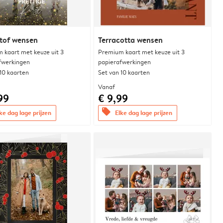
tof wensen
Terracotta wensen
 kaart met keuze uit 3
Premium kaart met keuze uit 3
fwerkingen
papierafwerkingen
 10 kaarten
Set van 10 kaarten
Vanaf
99
€ 9,99
offers
ke dag lage prijzen
Elke dag lage prijzen