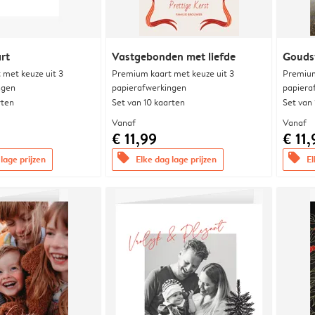
rt
Vastgebonden met liefde
Gouds
met keuze uit 3
Premium kaart met keuze uit 3
Premium
ngen
papierafwerkingen
papiera
rten
Set van 10 kaarten
Set van
Vanaf
Vanaf
€ 11,99
€ 11,
offers
offers
lage prijzen
Elke dag lage prijzen
El