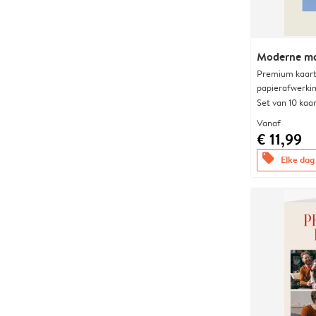
Moderne m
Premium kaart 
papierafwerki
Set van 10 kaa
Vanaf
€ 11,99
offers
Elke dag 