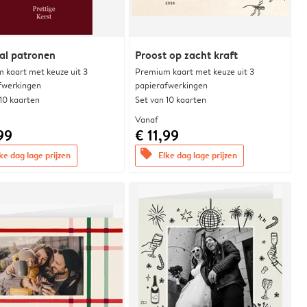
al patronen
Proost op zacht kraft
 kaart met keuze uit 3
Premium kaart met keuze uit 3
fwerkingen
papierafwerkingen
 10 kaarten
Set van 10 kaarten
Vanaf
99
€ 11,99
offers
ke dag lage prijzen
Elke dag lage prijzen