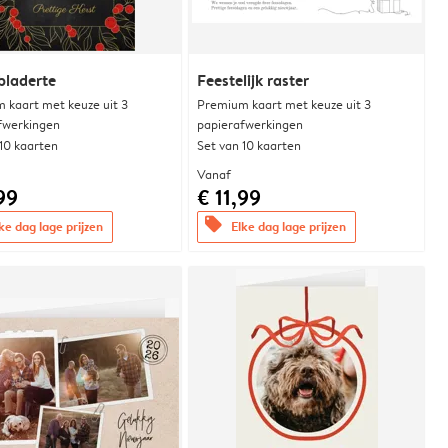
bladerte
Feestelijk raster
 kaart met keuze uit 3
Premium kaart met keuze uit 3
fwerkingen
papierafwerkingen
 10 kaarten
Set van 10 kaarten
Vanaf
99
€ 11,99
offers
ke dag lage prijzen
Elke dag lage prijzen