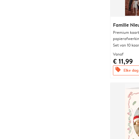
Familie Nie
Premium kaart 
papierafwerki
Set van 10 kaa
Vanaf
€ 11,99
offers
Elke dag 