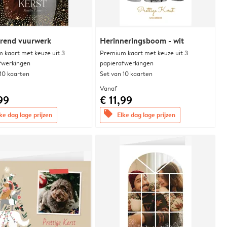
erend vuurwerk
Herinneringsboom - wit
 kaart met keuze uit 3
Premium kaart met keuze uit 3
fwerkingen
papierafwerkingen
 10 kaarten
Set van 10 kaarten
Vanaf
99
€ 11,99
offers
ke dag lage prijzen
Elke dag lage prijzen