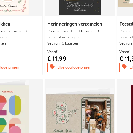
ikken
Herinneringen verzamelen
Feest
met keuze uit 3
Premium kaart met keuze uit 3
Premium
ngen
papierafwerkingen
papiera
rten
Set van 10 kaarten
Set van
Vanaf
Vanaf
€ 11,99
€ 11,
offers
offers
lage prijzen
Elke dag lage prijzen
El