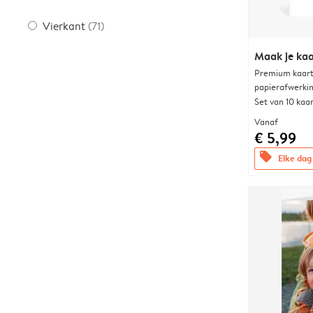
Vierkant
(71)
Maak je kaa
Premium kaart 
papierafwerki
Set van 10 kaa
Vanaf
€ 5,99
offers
Elke dag 