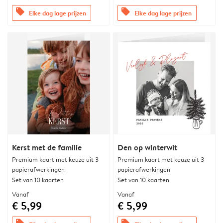
offers
offers
Elke dag lage prijzen
Elke dag lage prijzen
Kerst met de familie
Den op winterwit
Premium kaart met keuze uit 3
Premium kaart met keuze uit 3
papierafwerkingen
papierafwerkingen
Set van 10 kaarten
Set van 10 kaarten
Vanaf
Vanaf
€ 5,99
€ 5,99