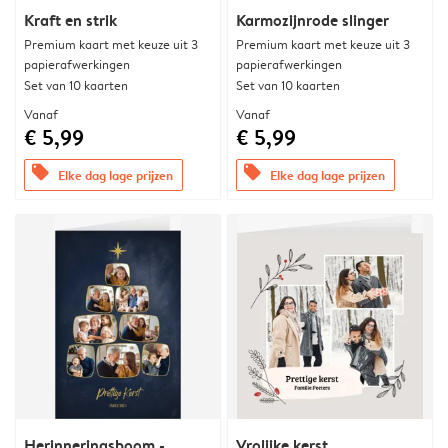
Kraft en strik
Karmozijnrode slinger
Premium kaart met keuze uit 3
Premium kaart met keuze uit 3
papierafwerkingen
papierafwerkingen
Set van 10 kaarten
Set van 10 kaarten
Vanaf
Vanaf
€ 5,99
€ 5,99
offers
offers
Elke dag lage prijzen
Elke dag lage prijzen
Herinneringsboom -
Vrolijke kerst