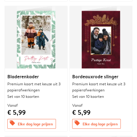
Bladerenkader
Bordeauxrode slinger
Premium kaart met keuze uit 3
Premium kaart met keuze uit 3
papierafwerkingen
papierafwerkingen
Set van 10 kaarten
Set van 10 kaarten
Vanaf
Vanaf
€ 5,99
€ 5,99
offers
offers
Elke dag lage prijzen
Elke dag lage prijzen