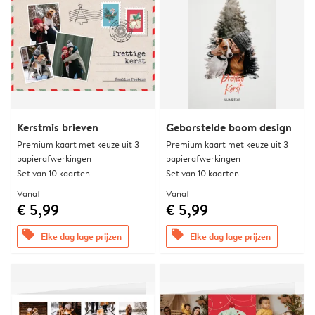
Kerstmis brieven
Geborstelde boom design
Premium kaart met keuze uit 3
Premium kaart met keuze uit 3
papierafwerkingen
papierafwerkingen
Set van 10 kaarten
Set van 10 kaarten
Vanaf
Vanaf
€ 5,99
€ 5,99
offers
offers
Elke dag lage prijzen
Elke dag lage prijzen