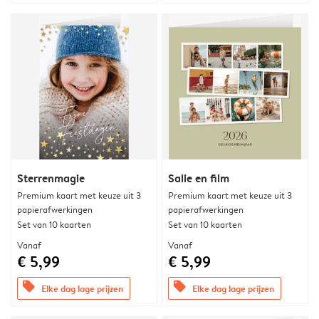
Sterrenmagie
Salie en film
Premium kaart met keuze uit 3
Premium kaart met keuze uit 3
papierafwerkingen
papierafwerkingen
Set van 10 kaarten
Set van 10 kaarten
Vanaf
Vanaf
€ 5,99
€ 5,99
offers
offers
Elke dag lage prijzen
Elke dag lage prijzen