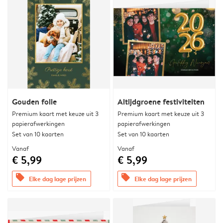
Gouden folie
Altijdgroene festiviteiten
Premium kaart met keuze uit 3
Premium kaart met keuze uit 3
papierafwerkingen
papierafwerkingen
Set van 10 kaarten
Set van 10 kaarten
Vanaf
Vanaf
€ 5,99
€ 5,99
offers
offers
Elke dag lage prijzen
Elke dag lage prijzen