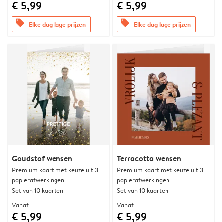
€ 5,99
€ 5,99
offers
offers
Elke dag lage prijzen
Elke dag lage prijzen
Goudstof wensen
Terracotta wensen
Premium kaart met keuze uit 3
Premium kaart met keuze uit 3
papierafwerkingen
papierafwerkingen
Set van 10 kaarten
Set van 10 kaarten
Vanaf
Vanaf
€ 5,99
€ 5,99