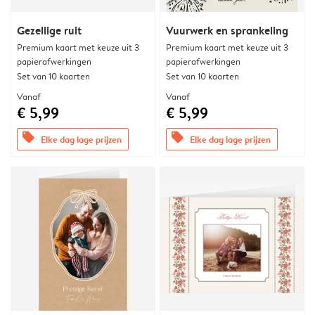
Gezellige ruit
Vuurwerk en sprankeling
Premium kaart met keuze uit 3
Premium kaart met keuze uit 3
papierafwerkingen
papierafwerkingen
Set van 10 kaarten
Set van 10 kaarten
Vanaf
Vanaf
€ 5,99
€ 5,99
offers
offers
Elke dag lage prijzen
Elke dag lage prijzen