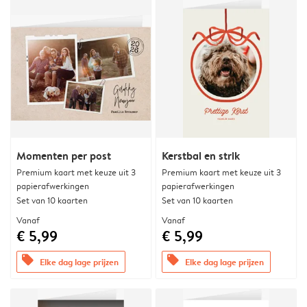
Momenten per post
Kerstbal en strik
Premium kaart met keuze uit 3
Premium kaart met keuze uit 3
papierafwerkingen
papierafwerkingen
Set van 10 kaarten
Set van 10 kaarten
Vanaf
Vanaf
€ 5,99
€ 5,99
offers
offers
Elke dag lage prijzen
Elke dag lage prijzen