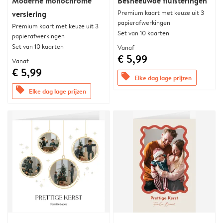
Moderne monochrome
Besneeuwde fluisteringen
Premium kaart met keuze uit 3
versiering
papierafwerkingen
Premium kaart met keuze uit 3
Set van 10 kaarten
papierafwerkingen
Set van 10 kaarten
Vanaf
€ 5,99
Vanaf
€ 5,99
offers
Elke dag lage prijzen
offers
Elke dag lage prijzen