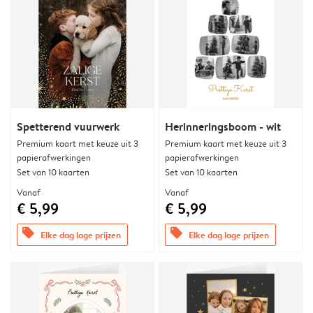
Spetterend vuurwerk
Herinneringsboom - wit
Premium kaart met keuze uit 3
Premium kaart met keuze uit 3
papierafwerkingen
papierafwerkingen
Set van 10 kaarten
Set van 10 kaarten
Vanaf
Vanaf
€ 5,99
€ 5,99
offers
offers
Elke dag lage prijzen
Elke dag lage prijzen