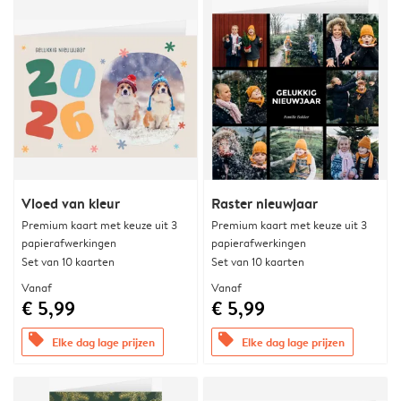
Vloed van kleur
Raster nieuwjaar
Premium kaart met keuze uit 3
Premium kaart met keuze uit 3
papierafwerkingen
papierafwerkingen
Set van 10 kaarten
Set van 10 kaarten
Vanaf
Vanaf
€ 5,99
€ 5,99
offers
offers
Elke dag lage prijzen
Elke dag lage prijzen