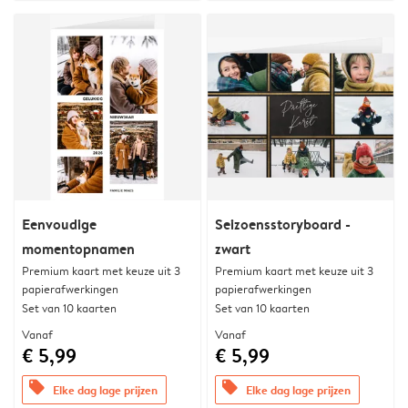
Eenvoudige
Seizoensstoryboard -
momentopnamen
zwart
Premium kaart met keuze uit 3
Premium kaart met keuze uit 3
papierafwerkingen
papierafwerkingen
Set van 10 kaarten
Set van 10 kaarten
Vanaf
Vanaf
€ 5,99
€ 5,99
offers
offers
Elke dag lage prijzen
Elke dag lage prijzen