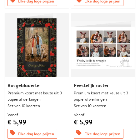
offers
offers
Elke dag lage prijzen
Elke dag lage prijzen
Bosgebladerte
Feestelijk raster
Premium kaart met keuze uit 3
Premium kaart met keuze uit 3
papierafwerkingen
papierafwerkingen
Set van 10 kaarten
Set van 10 kaarten
Vanaf
Vanaf
€ 5,99
€ 5,99
offers
offers
Elke dag lage prijzen
Elke dag lage prijzen