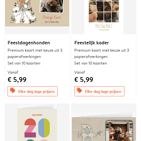
Feestdagenhonden
Feestelijk kader
Premium kaart met keuze uit 3
Premium kaart met keuze uit 3
papierafwerkingen
papierafwerkingen
Set van 10 kaarten
Set van 10 kaarten
Vanaf
Vanaf
€ 5,99
€ 5,99
offers
offers
Elke dag lage prijzen
Elke dag lage prijzen