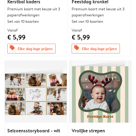
Kerstbal kaders
Feestdag kronkel
Premium kaart met keuze uit 3
Premium kaart met keuze uit 3
papierafwerkingen
papierafwerkingen
Set van 10 kaarten
Set van 10 kaarten
Vanaf
Vanaf
€ 5,99
€ 5,99
offers
offers
Elke dag lage prijzen
Elke dag lage prijzen
Seizoensstoryboard - wit
Vrolijke strepen