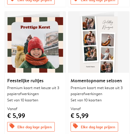
Feestelijke ruitjes
Momentopname seizoen
Premium kaart met keuze uit 3
Premium kaart met keuze uit 3
papierafwerkingen
papierafwerkingen
Set van 10 kaarten
Set van 10 kaarten
Vanaf
Vanaf
€ 5,99
€ 5,99
offers
offers
Elke dag lage prijzen
Elke dag lage prijzen