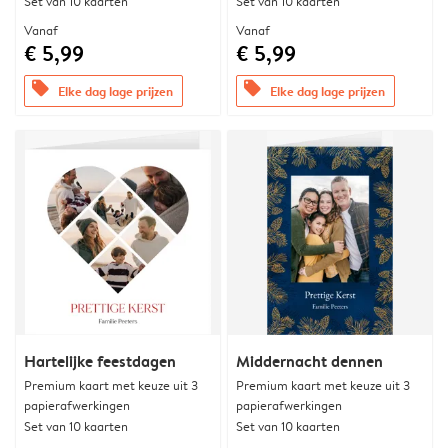
Set van 10 kaarten
Set van 10 kaarten
Vanaf
Vanaf
€ 5,99
€ 5,99
offers
offers
Elke dag lage prijzen
Elke dag lage prijzen
Hartelijke feestdagen
Middernacht dennen
Premium kaart met keuze uit 3
Premium kaart met keuze uit 3
papierafwerkingen
papierafwerkingen
Set van 10 kaarten
Set van 10 kaarten