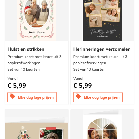
Hulst en strikken
Herinneringen verzamelen
Premium kaart met keuze uit 3
Premium kaart met keuze uit 3
papierafwerkingen
papierafwerkingen
Set van 10 kaarten
Set van 10 kaarten
Vanaf
Vanaf
€ 5,99
€ 5,99
offers
offers
Elke dag lage prijzen
Elke dag lage prijzen