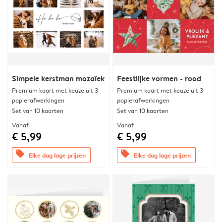
Simpele kerstman mozaïek
Feestlijke vormen - rood
Premium kaart met keuze uit 3
Premium kaart met keuze uit 3
papierafwerkingen
papierafwerkingen
Set van 10 kaarten
Set van 10 kaarten
Vanaf
Vanaf
€ 5,99
€ 5,99
offers
offers
Elke dag lage prijzen
Elke dag lage prijzen