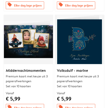
offers
offers
Elke dag lage prijzen
Elke dag lage prijzen
Middernachtmomenten
Volksduif - marine
Premium kaart met keuze uit 3
Premium kaart met keuze uit 3
papierafwerkingen
papierafwerkingen
Set van 10 kaarten
Set van 10 kaarten
Vanaf
Vanaf
€ 5,99
€ 5,99
offers
offers
Elke dag lage prijzen
Elke dag lage prijzen