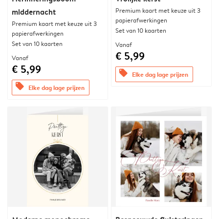
Premium kaart met keuze uit 3
middernacht
papierafwerkingen
Premium kaart met keuze uit 3
Set van 10 kaarten
papierafwerkingen
Set van 10 kaarten
Vanaf
€ 5,99
Vanaf
€ 5,99
offers
Elke dag lage prijzen
offers
Elke dag lage prijzen