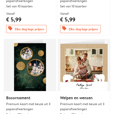
papierafwerkingen
papierafwerkingen
Set van 10 kaarten
Set van 10 kaarten
Vanaf
Vanaf
€ 5,99
€ 5,99
offers
offers
Elke dag lage prijzen
Elke dag lage prijzen
Bosornament
Welpen en wensen
Premium kaart met keuze uit 3
Premium kaart met keuze uit 3
papierafwerkingen
papierafwerkingen