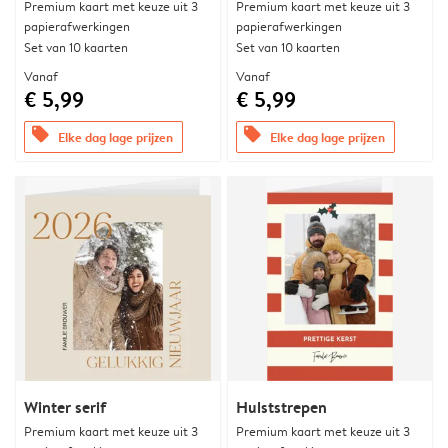
Premium kaart met keuze uit 3
Premium kaart met keuze uit 3
papierafwerkingen
papierafwerkingen
Set van 10 kaarten
Set van 10 kaarten
Vanaf
Vanaf
€ 5,99
€ 5,99
offers
offers
Elke dag lage prijzen
Elke dag lage prijzen
Winter serif
Hulststrepen
Premium kaart met keuze uit 3
Premium kaart met keuze uit 3