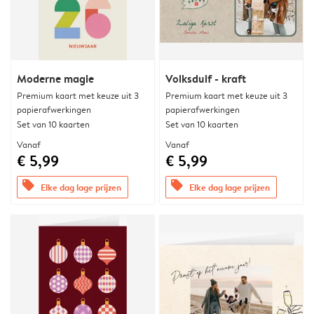
Moderne magie
Volksduif - kraft
Premium kaart met keuze uit 3
Premium kaart met keuze uit 3
papierafwerkingen
papierafwerkingen
Set van 10 kaarten
Set van 10 kaarten
Vanaf
Vanaf
€ 5,99
€ 5,99
offers
offers
Elke dag lage prijzen
Elke dag lage prijzen