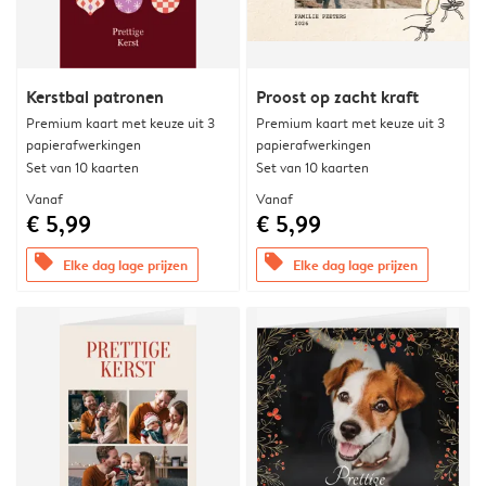
Kerstbal patronen
Proost op zacht kraft
Premium kaart met keuze uit 3
Premium kaart met keuze uit 3
papierafwerkingen
papierafwerkingen
Set van 10 kaarten
Set van 10 kaarten
Vanaf
Vanaf
€ 5,99
€ 5,99
offers
offers
Elke dag lage prijzen
Elke dag lage prijzen