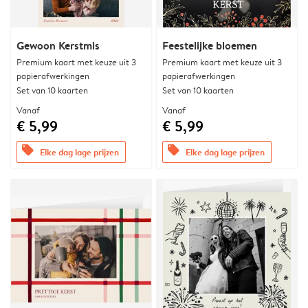
Gewoon Kerstmis
Feestelijke bloemen
Premium kaart met keuze uit 3
Premium kaart met keuze uit 3
papierafwerkingen
papierafwerkingen
Set van 10 kaarten
Set van 10 kaarten
Vanaf
Vanaf
€ 5,99
€ 5,99
offers
offers
Elke dag lage prijzen
Elke dag lage prijzen