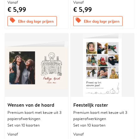
Vanaf
Vanaf
€ 5,99
€ 5,99
offers
offers
Elke dag lage prijzen
Elke dag lage prijzen
Wensen van de haard
Feestelijk raster
Premium kaart met keuze uit 3
Premium kaart met keuze uit 3
papierafwerkingen
papierafwerkingen
Set van 10 kaarten
Set van 10 kaarten
Vanaf
Vanaf