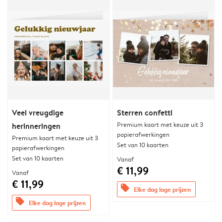
Veel vreugdige
Sterren confetti
Premium kaart met keuze uit 3
herinneringen
papierafwerkingen
Premium kaart met keuze uit 3
Set van 10 kaarten
papierafwerkingen
Set van 10 kaarten
Vanaf
€ 11,99
Vanaf
€ 11,99
offers
Elke dag lage prijzen
offers
Elke dag lage prijzen