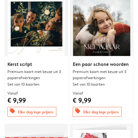
Kerst script
Een paar schone woorden
Premium kaart met keuze uit 3
Premium kaart met keuze uit 3
papierafwerkingen
papierafwerkingen
Set van 10 kaarten
Set van 10 kaarten
Vanaf
Vanaf
€ 9,99
€ 9,99
offers
offers
Elke dag lage prijzen
Elke dag lage prijzen