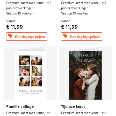
Premium kaart met keuze uit 3
Premium kaart met keuze uit 3
papierafwerkingen
papierafwerkingen
Set van 10 kaarten
Set van 10 kaarten
Vanaf
Vanaf
€ 11,99
€ 11,99
offers
offers
Elke dag lage prijzen
Elke dag lage prijzen
Familie collage
Tijdloze kerst
Premium kaart met keuze uit 3
Premium kaart met keuze uit 3