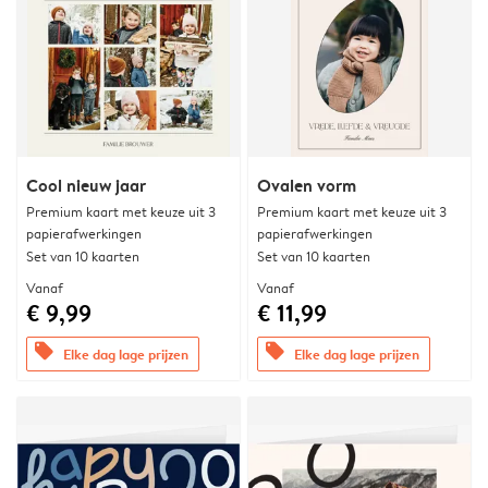
Cool nieuw jaar
Ovalen vorm
Premium kaart met keuze uit 3
Premium kaart met keuze uit 3
papierafwerkingen
papierafwerkingen
Set van 10 kaarten
Set van 10 kaarten
Vanaf
Vanaf
€ 9,99
€ 11,99
offers
offers
Elke dag lage prijzen
Elke dag lage prijzen