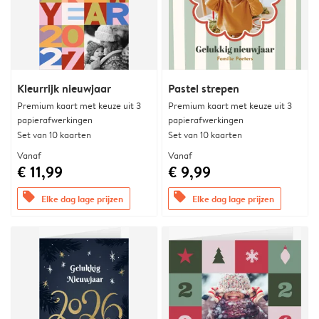
Kleurrijk nieuwjaar
Pastel strepen
Premium kaart met keuze uit 3
Premium kaart met keuze uit 3
papierafwerkingen
papierafwerkingen
Set van 10 kaarten
Set van 10 kaarten
Vanaf
Vanaf
€ 11,99
€ 9,99
offers
offers
Elke dag lage prijzen
Elke dag lage prijzen