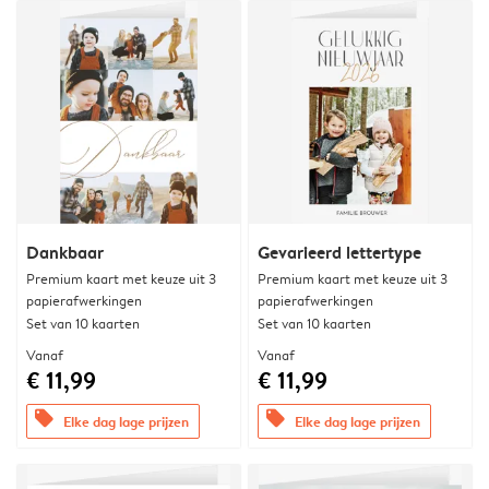
Dankbaar
Gevarieerd lettertype
Premium kaart met keuze uit 3
Premium kaart met keuze uit 3
papierafwerkingen
papierafwerkingen
Set van 10 kaarten
Set van 10 kaarten
Vanaf
Vanaf
€ 11,99
€ 11,99
offers
offers
Elke dag lage prijzen
Elke dag lage prijzen