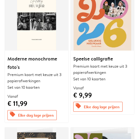
Moderne monochrome
Speelse calligrafie
Premium kaart met keuze uit 3
foto's
papierafwerkingen
Premium kaart met keuze uit 3
Set van 10 kaarten
papierafwerkingen
Set van 10 kaarten
Vanaf
€ 9,99
Vanaf
€ 11,99
offers
Elke dag lage prijzen
offers
Elke dag lage prijzen