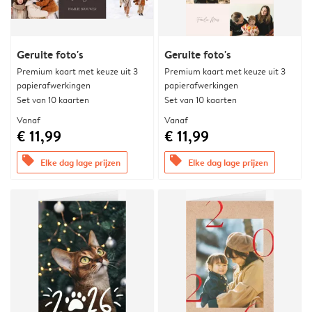
Geruite foto's
Geruite foto's
Premium kaart met keuze uit 3
Premium kaart met keuze uit 3
papierafwerkingen
papierafwerkingen
Set van 10 kaarten
Set van 10 kaarten
Vanaf
Vanaf
€ 11,99
€ 11,99
offers
offers
Elke dag lage prijzen
Elke dag lage prijzen