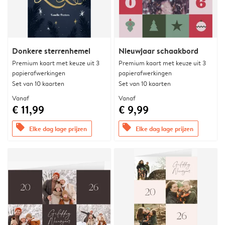
Donkere sterrenhemel
Nieuwjaar schaakbord
Premium kaart met keuze uit 3
Premium kaart met keuze uit 3
papierafwerkingen
papierafwerkingen
Set van 10 kaarten
Set van 10 kaarten
Vanaf
Vanaf
€ 11,99
€ 9,99
offers
offers
Elke dag lage prijzen
Elke dag lage prijzen