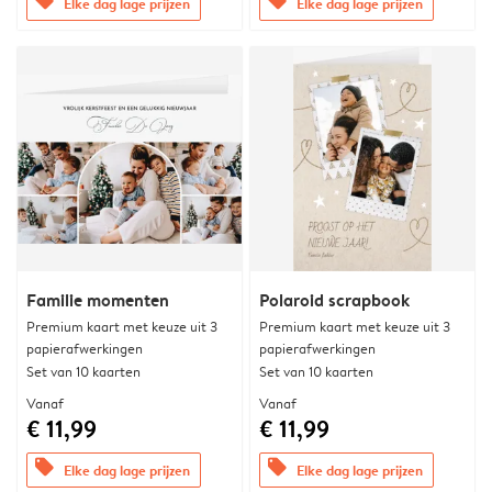
offers
offers
Elke dag lage prijzen
Elke dag lage prijzen
Familie momenten
Polaroid scrapbook
Premium kaart met keuze uit 3
Premium kaart met keuze uit 3
papierafwerkingen
papierafwerkingen
Set van 10 kaarten
Set van 10 kaarten
Vanaf
Vanaf
€ 11,99
€ 11,99
offers
offers
Elke dag lage prijzen
Elke dag lage prijzen