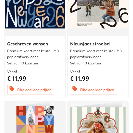
Geschreven wensen
Nieuwjaar strooisel
Premium kaart met keuze uit 3
Premium kaart met keuze uit 3
papierafwerkingen
papierafwerkingen
Set van 10 kaarten
Set van 10 kaarten
Vanaf
Vanaf
€ 11,99
€ 11,99
offers
offers
Elke dag lage prijzen
Elke dag lage prijzen