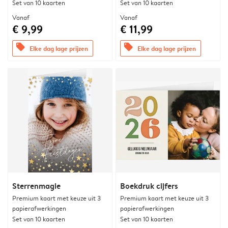
Set van 10 kaarten
Set van 10 kaarten
Vanaf
Vanaf
€ 9,99
€ 11,99
offers
offers
Elke dag lage prijzen
Elke dag lage prijzen
Sterrenmagie
Boekdruk cijfers
Premium kaart met keuze uit 3
Premium kaart met keuze uit 3
papierafwerkingen
papierafwerkingen
Set van 10 kaarten
Set van 10 kaarten