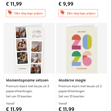
€ 11,99
€ 9,99
offers
offers
Elke dag lage prijzen
Elke dag lage prijzen
Momentopname seizoen
Moderne magie
Premium kaart met keuze uit 3
Premium kaart met keuze uit 3
papierafwerkingen
papierafwerkingen
Set van 10 kaarten
Set van 10 kaarten
Vanaf
Vanaf
€ 11,99
€ 11,99