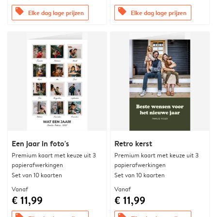
offers
offers
Elke dag lage prijzen
Elke dag lage prijzen
Een jaar in foto's
Retro kerst
Premium kaart met keuze uit 3
Premium kaart met keuze uit 3
papierafwerkingen
papierafwerkingen
Set van 10 kaarten
Set van 10 kaarten
Vanaf
Vanaf
€ 11,99
€ 11,99