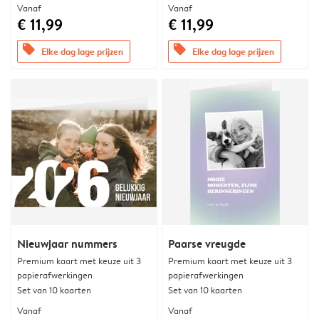
Vanaf
Vanaf
€ 11,99
€ 11,99
offers
offers
Elke dag lage prijzen
Elke dag lage prijzen
Nieuwjaar nummers
Paarse vreugde
Premium kaart met keuze uit 3
Premium kaart met keuze uit 3
papierafwerkingen
papierafwerkingen
Set van 10 kaarten
Set van 10 kaarten
Vanaf
Vanaf