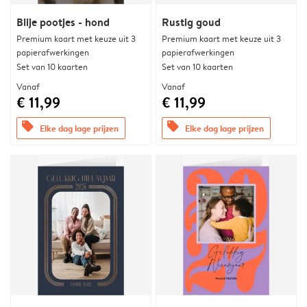
Blije pootjes - hond
Rustig goud
Premium kaart met keuze uit 3
Premium kaart met keuze uit 3
papierafwerkingen
papierafwerkingen
Set van 10 kaarten
Set van 10 kaarten
Vanaf
Vanaf
€ 11,99
€ 11,99
offers
offers
Elke dag lage prijzen
Elke dag lage prijzen