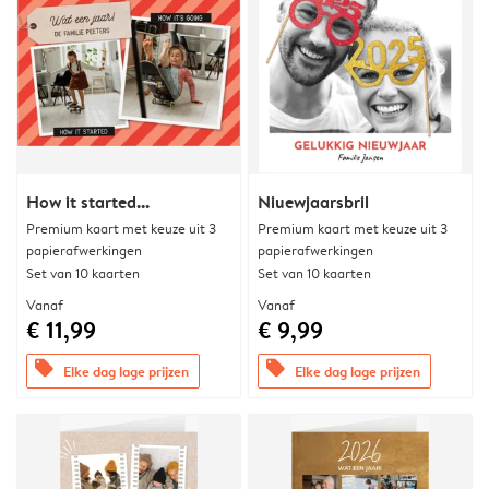
How it started...
Niuewjaarsbril
Premium kaart met keuze uit 3
Premium kaart met keuze uit 3
papierafwerkingen
papierafwerkingen
Set van 10 kaarten
Set van 10 kaarten
Vanaf
Vanaf
€ 11,99
€ 9,99
offers
offers
Elke dag lage prijzen
Elke dag lage prijzen