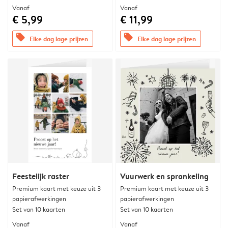
Vanaf
Vanaf
€ 5,99
€ 11,99
offers
offers
Elke dag lage prijzen
Elke dag lage prijzen
Feestelijk raster
Vuurwerk en sprankeling
Premium kaart met keuze uit 3
Premium kaart met keuze uit 3
papierafwerkingen
papierafwerkingen
Set van 10 kaarten
Set van 10 kaarten
Vanaf
Vanaf