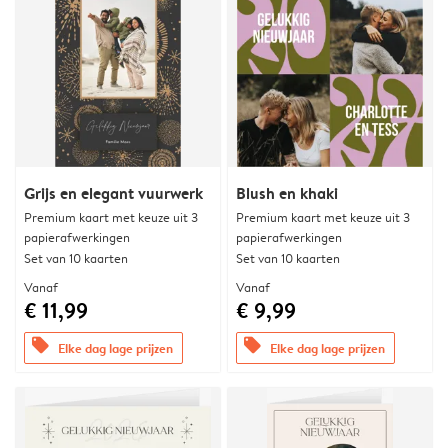
Grijs en elegant vuurwerk
Blush en khaki
Premium kaart met keuze uit 3
Premium kaart met keuze uit 3
papierafwerkingen
papierafwerkingen
Set van 10 kaarten
Set van 10 kaarten
Vanaf
Vanaf
€ 11,99
€ 9,99
offers
offers
Elke dag lage prijzen
Elke dag lage prijzen