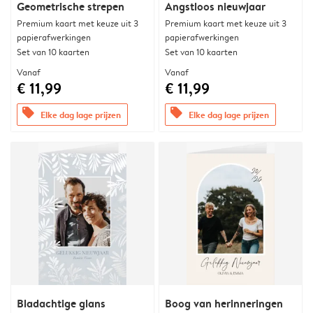
Geometrische strepen
Angstloos nieuwjaar
Premium kaart met keuze uit 3
Premium kaart met keuze uit 3
papierafwerkingen
papierafwerkingen
Set van 10 kaarten
Set van 10 kaarten
Vanaf
Vanaf
€ 11,99
€ 11,99
offers
offers
Elke dag lage prijzen
Elke dag lage prijzen
Bladachtige glans
Boog van herinneringen