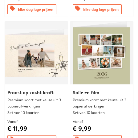
offers
offers
Elke dag lage prijzen
Elke dag lage prijzen
Proost op zacht kraft
Salie en film
Premium kaart met keuze uit 3
Premium kaart met keuze uit 3
papierafwerkingen
papierafwerkingen
Set van 10 kaarten
Set van 10 kaarten
Vanaf
Vanaf
€ 11,99
€ 9,99