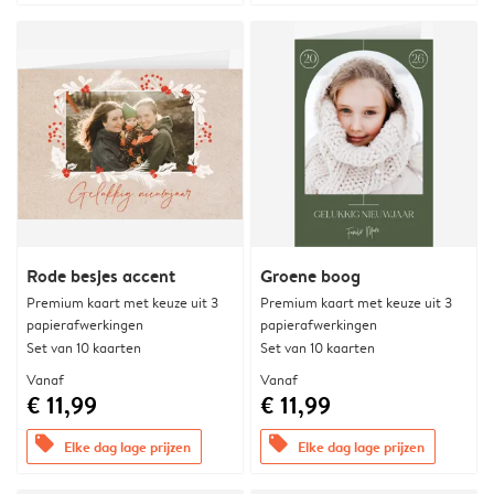
Rode besjes accent
Groene boog
Premium kaart met keuze uit 3
Premium kaart met keuze uit 3
papierafwerkingen
papierafwerkingen
Set van 10 kaarten
Set van 10 kaarten
Vanaf
Vanaf
€ 11,99
€ 11,99
offers
offers
Elke dag lage prijzen
Elke dag lage prijzen