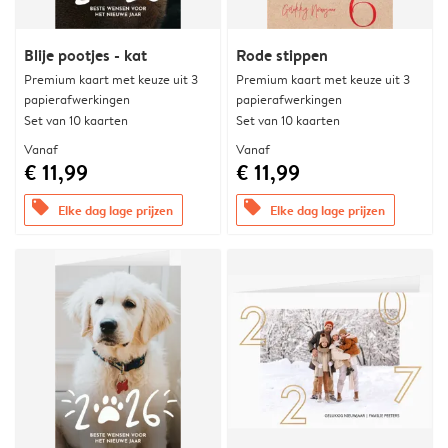
Blije pootjes - kat
Rode stippen
Premium kaart met keuze uit 3
Premium kaart met keuze uit 3
papierafwerkingen
papierafwerkingen
Set van 10 kaarten
Set van 10 kaarten
Vanaf
Vanaf
€ 11,99
€ 11,99
offers
offers
Elke dag lage prijzen
Elke dag lage prijzen