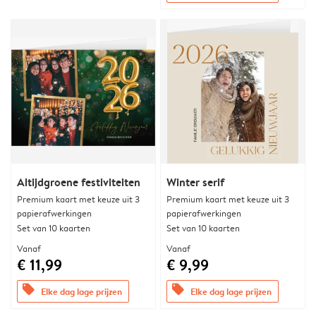
Altijdgroene festiviteiten
Winter serif
Premium kaart met keuze uit 3
Premium kaart met keuze uit 3
papierafwerkingen
papierafwerkingen
Set van 10 kaarten
Set van 10 kaarten
Vanaf
Vanaf
€ 11,99
€ 9,99
offers
offers
Elke dag lage prijzen
Elke dag lage prijzen