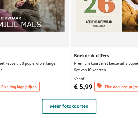
Boekdruk cijfers
et keuze uit 3 papierafwerkingen
Premium kaart met keuze uit 3 papi
en
Set van 10 kaarten
Vanaf
€ 5,99
offers
Elke dag lage prijzen
Elke dag lage prijz
Meer fotokaarten