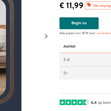
€ 11,99
offers
Elke dag lag
Begin nu
Alle prijzen incl. BTW excl.
verzendin
Aantal
2-4
5+
4.4
op basi