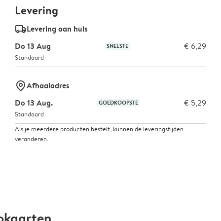
Levering
delivery_standard_v2
Levering aan huis
Do 13 Aug
€ 6,29
SNELSTE
Standaard
marker-pin
Afhaaladres
Do 13 Aug.
€ 5,29
GOEDKOOPSTE
Standaard
Als je meerdere producten bestelt, kunnen de leveringstijden
veranderen.
okaarten