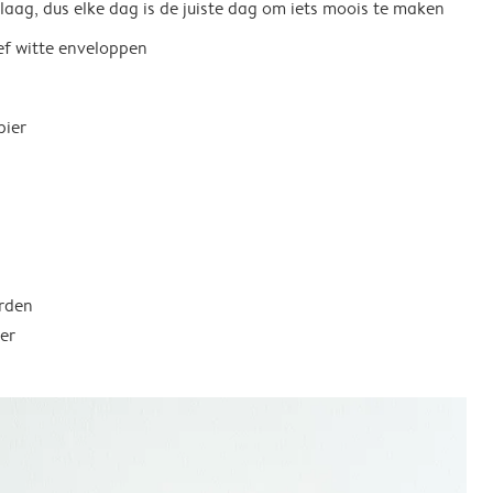
 laag, dus elke dag is de juiste dag om iets moois te maken
ief witte enveloppen
pier
rden
er