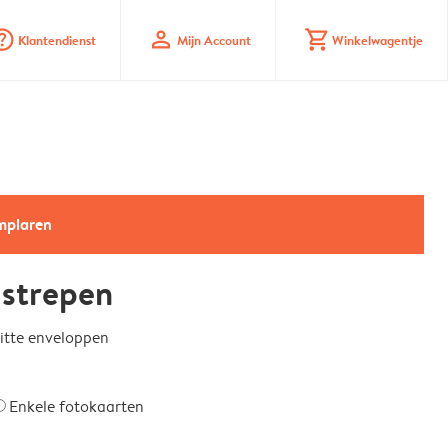
_mark_circle
profile
shopping_cart
Klantendienst
Mijn Account
Winkelwagentje
emplaren
 strepen
witte enveloppen
Enkele fotokaarten