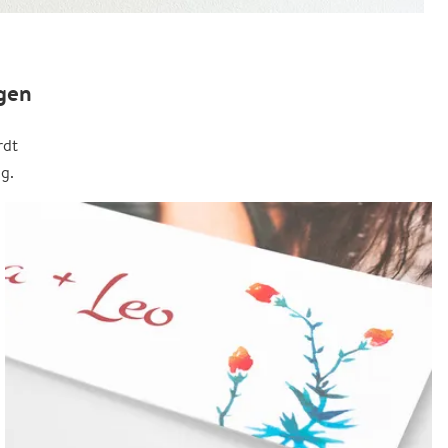
gen
rdt
g.