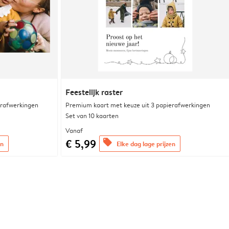
Feestelijk raster
erafwerkingen
Premium kaart met keuze uit 3 papierafwerkingen
Set van 10 kaarten
Vanaf
€ 5,99
offers
en
Elke dag lage prijzen