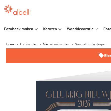
Fotoboek maken
Kaarten
Wanddecoratie
Foto
slim_arrow_down
slim_arrow_down
slim_arrow_down
Home
Fotokaarten
Nieuwjaarskaarten
Geometrische strepen
offers
Elk