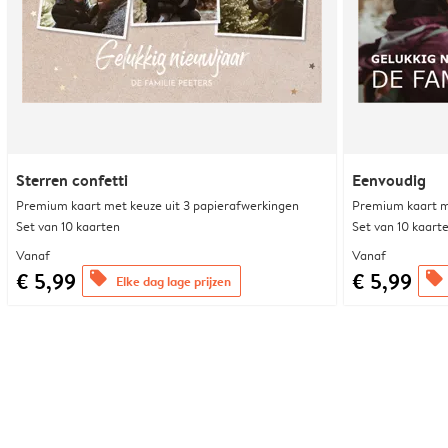
Sterren confetti
Eenvoudig
Premium kaart met keuze uit 3 papierafwerkingen
Premium kaart m
Set van 10 kaarten
Set van 10 kaart
Vanaf
Vanaf
€ 5,99
€ 5,99
offers
offers
Elke dag lage prijzen