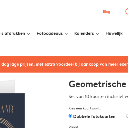
question
Blog
's afdrukken
Fotocadeaus
Kalenders
Huwelijk
slim_arrow_down
slim_arrow_down
slim_arrow_down
e dag lage prijzen, met extra voordeel bij aankoop van meer ex
Geometrische
Set van 10 kaarten inclusief 
Kies een kaartsoort:
Dubbele fotokaarten
Vanaf