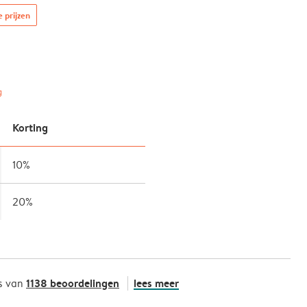
e prijzen
g
Korting
10%
20%
1138 beoordelingen
lees meer
s van