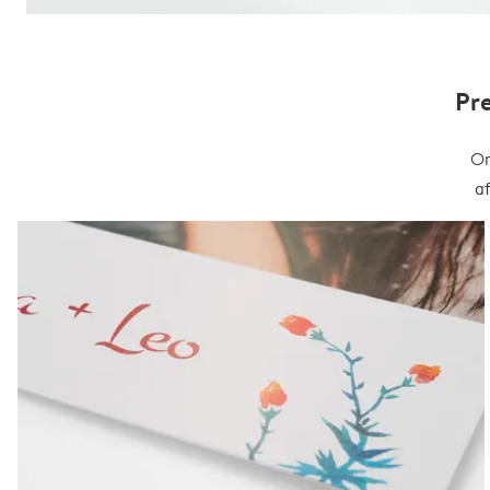
Pr
On
a