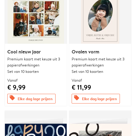
Cool nieuw jaar
Ovalen vorm
Premium kaart met keuze uit 3
Premium kaart met keuze uit 3
papierafwerkingen
papierafwerkingen
Set van 10 kaarten
Set van 10 kaarten
Vanaf
Vanaf
€ 9,99
€ 11,99
offers
offers
Elke dag lage prijzen
Elke dag lage prijzen