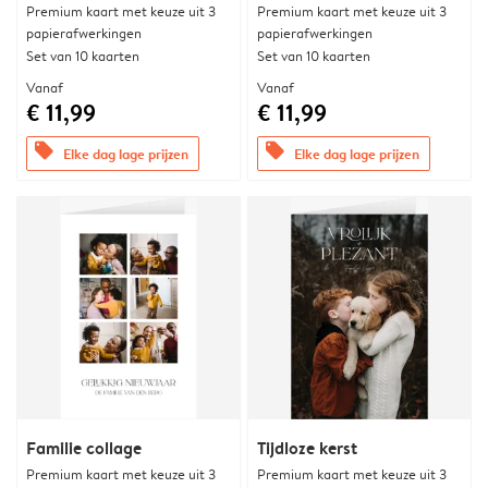
Premium kaart met keuze uit 3
Premium kaart met keuze uit 3
papierafwerkingen
papierafwerkingen
Set van 10 kaarten
Set van 10 kaarten
Vanaf
Vanaf
€ 11,99
€ 11,99
offers
offers
Elke dag lage prijzen
Elke dag lage prijzen
Familie collage
Tijdloze kerst
Premium kaart met keuze uit 3
Premium kaart met keuze uit 3