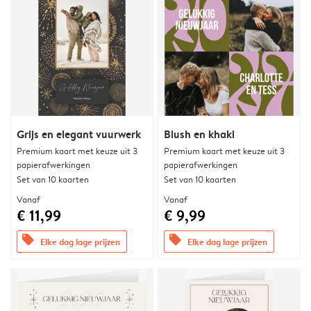
Grijs en elegant vuurwerk
Blush en khaki
Premium kaart met keuze uit 3
Premium kaart met keuze uit 3
papierafwerkingen
papierafwerkingen
Set van 10 kaarten
Set van 10 kaarten
Vanaf
Vanaf
€ 11,99
€ 9,99
offers
offers
Elke dag lage prijzen
Elke dag lage prijzen