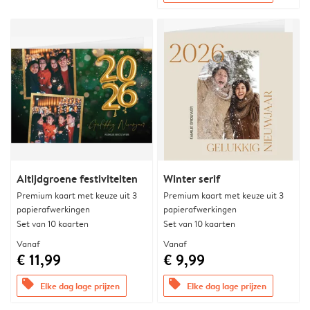
Altijdgroene festiviteiten
Winter serif
Premium kaart met keuze uit 3
Premium kaart met keuze uit 3
papierafwerkingen
papierafwerkingen
Set van 10 kaarten
Set van 10 kaarten
Vanaf
Vanaf
€ 11,99
€ 9,99
offers
offers
Elke dag lage prijzen
Elke dag lage prijzen