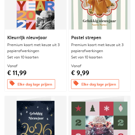
Kleurrijk nieuwjaar
Pastel strepen
Premium kaart met keuze uit 3
Premium kaart met keuze uit 3
papierafwerkingen
papierafwerkingen
Set van 10 kaarten
Set van 10 kaarten
Vanaf
Vanaf
€ 11,99
€ 9,99
offers
offers
Elke dag lage prijzen
Elke dag lage prijzen