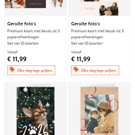
Geruite foto's
Geruite foto's
Premium kaart met keuze uit 3
Premium kaart met keuze uit 3
papierafwerkingen
papierafwerkingen
Set van 10 kaarten
Set van 10 kaarten
Vanaf
Vanaf
€ 11,99
€ 11,99
offers
offers
Elke dag lage prijzen
Elke dag lage prijzen