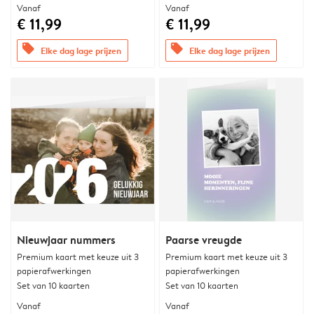
Vanaf
Vanaf
€ 11,99
€ 11,99
offers
offers
Elke dag lage prijzen
Elke dag lage prijzen
Nieuwjaar nummers
Paarse vreugde
Premium kaart met keuze uit 3
Premium kaart met keuze uit 3
papierafwerkingen
papierafwerkingen
Set van 10 kaarten
Set van 10 kaarten
Vanaf
Vanaf