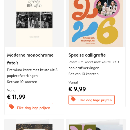
Moderne monochrome
Speelse calligrafie
Premium kaart met keuze uit 3
foto's
papierafwerkingen
Premium kaart met keuze uit 3
Set van 10 kaarten
papierafwerkingen
Set van 10 kaarten
Vanaf
€ 9,99
Vanaf
€ 11,99
offers
Elke dag lage prijzen
offers
Elke dag lage prijzen