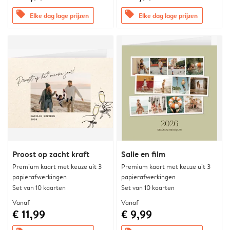
offers
offers
Elke dag lage prijzen
Elke dag lage prijzen
Proost op zacht kraft
Salie en film
Premium kaart met keuze uit 3
Premium kaart met keuze uit 3
papierafwerkingen
papierafwerkingen
Set van 10 kaarten
Set van 10 kaarten
Vanaf
Vanaf
€ 11,99
€ 9,99