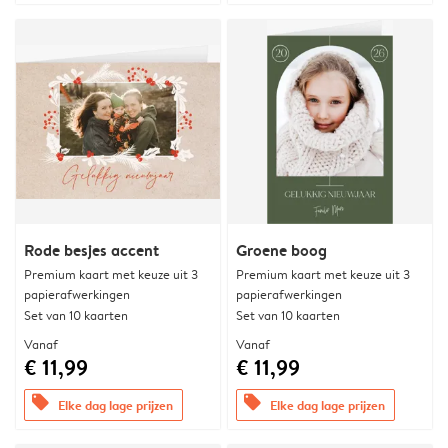
Rode besjes accent
Groene boog
Premium kaart met keuze uit 3
Premium kaart met keuze uit 3
papierafwerkingen
papierafwerkingen
Set van 10 kaarten
Set van 10 kaarten
Vanaf
Vanaf
€ 11,99
€ 11,99
offers
offers
Elke dag lage prijzen
Elke dag lage prijzen