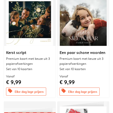
Kerst script
Een paar schone woorden
Premium kaart met keuze uit 3
Premium kaart met keuze uit 3
papierafwerkingen
papierafwerkingen
Set van 10 kaarten
Set van 10 kaarten
Vanaf
Vanaf
€ 9,99
€ 9,99
offers
offers
Elke dag lage prijzen
Elke dag lage prijzen