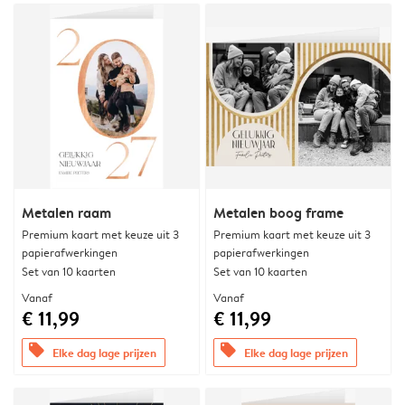
Metalen raam
Metalen boog frame
Premium kaart met keuze uit 3
Premium kaart met keuze uit 3
papierafwerkingen
papierafwerkingen
Set van 10 kaarten
Set van 10 kaarten
Vanaf
Vanaf
€ 11,99
€ 11,99
offers
offers
Elke dag lage prijzen
Elke dag lage prijzen