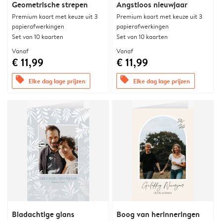
Geometrische strepen
Angstloos nieuwjaar
Premium kaart met keuze uit 3
Premium kaart met keuze uit 3
papierafwerkingen
papierafwerkingen
Set van 10 kaarten
Set van 10 kaarten
Vanaf
Vanaf
€ 11,99
€ 11,99
offers
offers
Elke dag lage prijzen
Elke dag lage prijzen
Bladachtige glans
Boog van herinneringen