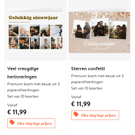
Veel vreugdige
Sterren confetti
Premium kaart met keuze uit 3
herinneringen
papierafwerkingen
Premium kaart met keuze uit 3
Set van 10 kaarten
papierafwerkingen
Set van 10 kaarten
Vanaf
€ 11,99
Vanaf
€ 11,99
offers
Elke dag lage prijzen
offers
Elke dag lage prijzen