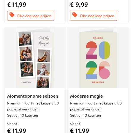
€ 11,99
€ 9,99
offers
offers
Elke dag lage prijzen
Elke dag lage prijzen
Momentopname seizoen
Moderne magie
Premium kaart met keuze uit 3
Premium kaart met keuze uit 3
papierafwerkingen
papierafwerkingen
Set van 10 kaarten
Set van 10 kaarten
Vanaf
Vanaf
€ 11,99
€ 11,99