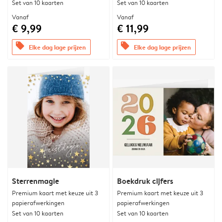
Set van 10 kaarten
Set van 10 kaarten
Vanaf
Vanaf
€ 9,99
€ 11,99
offers
offers
Elke dag lage prijzen
Elke dag lage prijzen
Sterrenmagie
Boekdruk cijfers
Premium kaart met keuze uit 3
Premium kaart met keuze uit 3
papierafwerkingen
papierafwerkingen
Set van 10 kaarten
Set van 10 kaarten