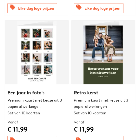
offers
offers
Elke dag lage prijzen
Elke dag lage prijzen
Een jaar in foto's
Retro kerst
Premium kaart met keuze uit 3
Premium kaart met keuze uit 3
papierafwerkingen
papierafwerkingen
Set van 10 kaarten
Set van 10 kaarten
Vanaf
Vanaf
€ 11,99
€ 11,99