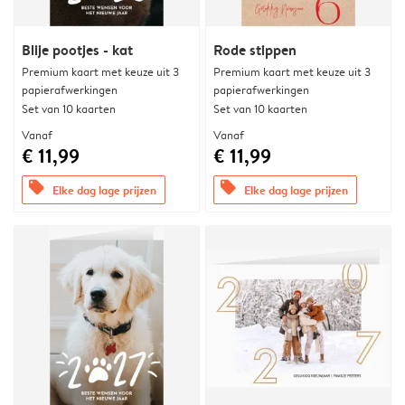
Blije pootjes - kat
Rode stippen
Premium kaart met keuze uit 3
Premium kaart met keuze uit 3
papierafwerkingen
papierafwerkingen
Set van 10 kaarten
Set van 10 kaarten
Vanaf
Vanaf
€ 11,99
€ 11,99
offers
offers
Elke dag lage prijzen
Elke dag lage prijzen