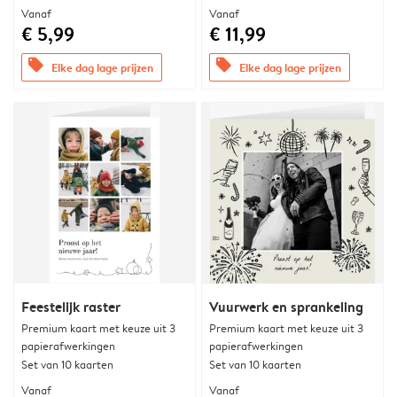
Vanaf
Vanaf
€ 5,99
€ 11,99
offers
offers
Elke dag lage prijzen
Elke dag lage prijzen
Feestelijk raster
Vuurwerk en sprankeling
Premium kaart met keuze uit 3
Premium kaart met keuze uit 3
papierafwerkingen
papierafwerkingen
Set van 10 kaarten
Set van 10 kaarten
Vanaf
Vanaf