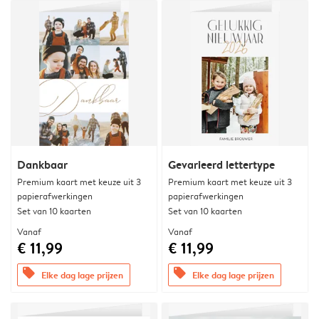
Dankbaar
Gevarieerd lettertype
Premium kaart met keuze uit 3
Premium kaart met keuze uit 3
papierafwerkingen
papierafwerkingen
Set van 10 kaarten
Set van 10 kaarten
Vanaf
Vanaf
€ 11,99
€ 11,99
offers
offers
Elke dag lage prijzen
Elke dag lage prijzen