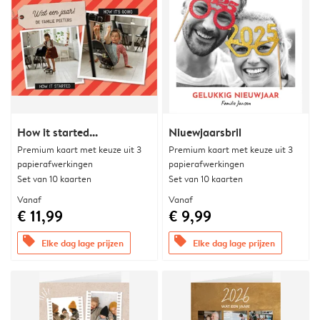
How it started...
Niuewjaarsbril
Premium kaart met keuze uit 3
Premium kaart met keuze uit 3
papierafwerkingen
papierafwerkingen
Set van 10 kaarten
Set van 10 kaarten
Vanaf
Vanaf
€ 11,99
€ 9,99
offers
offers
Elke dag lage prijzen
Elke dag lage prijzen