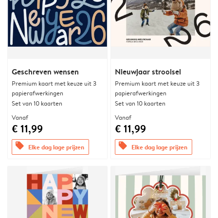
Geschreven wensen
Nieuwjaar strooisel
Premium kaart met keuze uit 3
Premium kaart met keuze uit 3
papierafwerkingen
papierafwerkingen
Set van 10 kaarten
Set van 10 kaarten
Vanaf
Vanaf
€ 11,99
€ 11,99
offers
offers
Elke dag lage prijzen
Elke dag lage prijzen