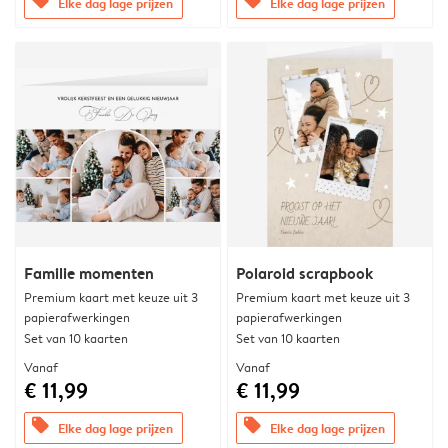
offers
offers
Elke dag lage prijzen
Elke dag lage prijzen
Familie momenten
Polaroid scrapbook
Premium kaart met keuze uit 3
Premium kaart met keuze uit 3
papierafwerkingen
papierafwerkingen
Set van 10 kaarten
Set van 10 kaarten
Vanaf
Vanaf
€ 11,99
€ 11,99
offers
offers
Elke dag lage prijzen
Elke dag lage prijzen