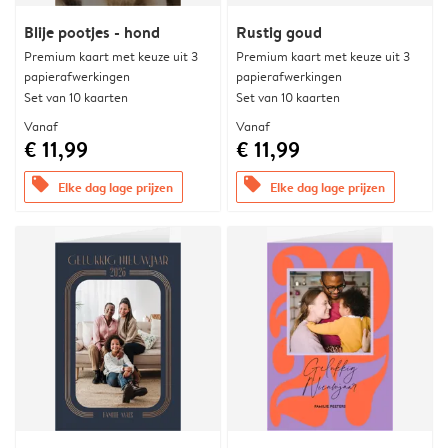
Blije pootjes - hond
Rustig goud
Premium kaart met keuze uit 3
Premium kaart met keuze uit 3
papierafwerkingen
papierafwerkingen
Set van 10 kaarten
Set van 10 kaarten
Vanaf
Vanaf
€ 11,99
€ 11,99
offers
offers
Elke dag lage prijzen
Elke dag lage prijzen