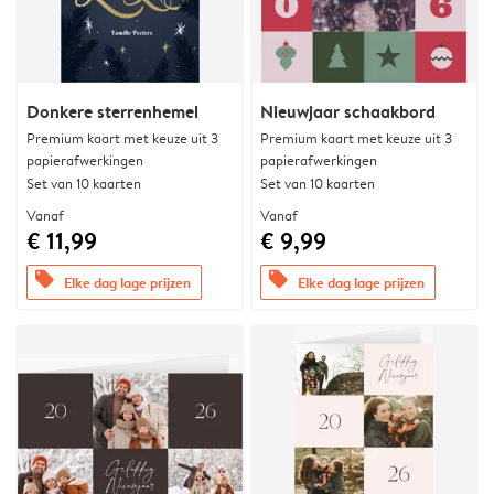
Donkere sterrenhemel
Nieuwjaar schaakbord
Premium kaart met keuze uit 3
Premium kaart met keuze uit 3
papierafwerkingen
papierafwerkingen
Set van 10 kaarten
Set van 10 kaarten
Vanaf
Vanaf
€ 11,99
€ 9,99
offers
offers
Elke dag lage prijzen
Elke dag lage prijzen