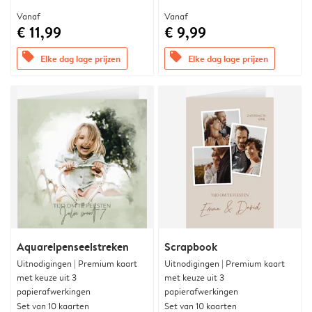
Vanaf
Vanaf
€ 11,99
€ 9,99
offers
offers
Elke dag lage prijzen
Elke dag lage prijzen
Aquarelpenseelstreken
Scrapbook
Uitnodigingen | Premium kaart
Uitnodigingen | Premium kaart
met keuze uit 3
met keuze uit 3
papierafwerkingen
papierafwerkingen
Set van 10 kaarten
Set van 10 kaarten