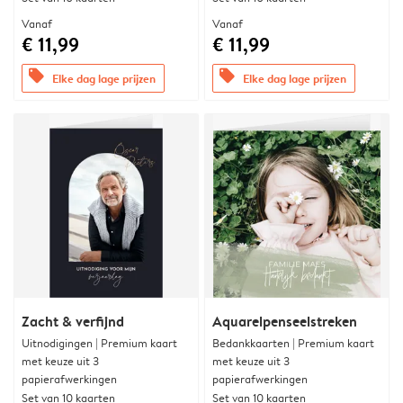
Vanaf
Vanaf
€ 11,99
€ 11,99
offers
offers
Elke dag lage prijzen
Elke dag lage prijzen
Zacht & verfijnd
Aquarelpenseelstreken
Uitnodigingen | Premium kaart
Bedankkaarten | Premium kaart
met keuze uit 3
met keuze uit 3
papierafwerkingen
papierafwerkingen
Set van 10 kaarten
Set van 10 kaarten