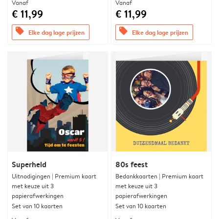
Vanaf
Vanaf
€ 11,99
€ 11,99
offers
offers
Elke dag lage prijzen
Elke dag lage prijzen
Superheld
80s feest
Uitnodigingen | Premium kaart
Bedankkaarten | Premium kaart
met keuze uit 3
met keuze uit 3
papierafwerkingen
papierafwerkingen
Set van 10 kaarten
Set van 10 kaarten