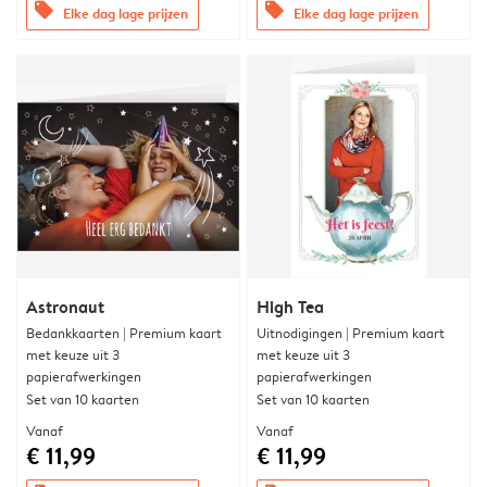
offers
offers
Elke dag lage prijzen
Elke dag lage prijzen
Astronaut
High Tea
Bedankkaarten | Premium kaart
Uitnodigingen | Premium kaart
met keuze uit 3
met keuze uit 3
papierafwerkingen
papierafwerkingen
Set van 10 kaarten
Set van 10 kaarten
Vanaf
Vanaf
€ 11,99
€ 11,99