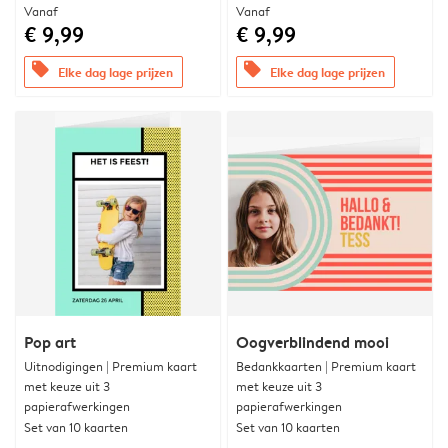
Vanaf
Vanaf
€ 9,99
€ 9,99
offers
offers
Elke dag lage prijzen
Elke dag lage prijzen
Pop art
Oogverblindend mooi
Uitnodigingen | Premium kaart
Bedankkaarten | Premium kaart
met keuze uit 3
met keuze uit 3
papierafwerkingen
papierafwerkingen
Set van 10 kaarten
Set van 10 kaarten