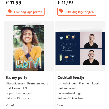
€ 11,99
€ 11,99
offers
offers
Elke dag lage prijzen
Elke dag lage prijzen
It's my party
Cocktail feestje
Uitnodigingen | Premium kaart
Uitnodigingen | Premium kaart
met keuze uit 3
met keuze uit 3
papierafwerkingen
papierafwerkingen
Set van 10 kaarten
Set van 10 kaarten
Vanaf
Vanaf