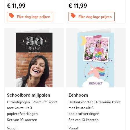
€ 11,99
€ 11,99
offers
offers
Elke dag lage prijzen
Elke dag lage prijzen
Schoolbord mijlpalen
Eenhoorn
Uitnodigingen | Premium kaart
Bedankkaarten | Premium kaart
met keuze uit 3
met keuze uit 3
papierafwerkingen
papierafwerkingen
Set van 10 kaarten
Set van 10 kaarten
Vanaf
Vanaf