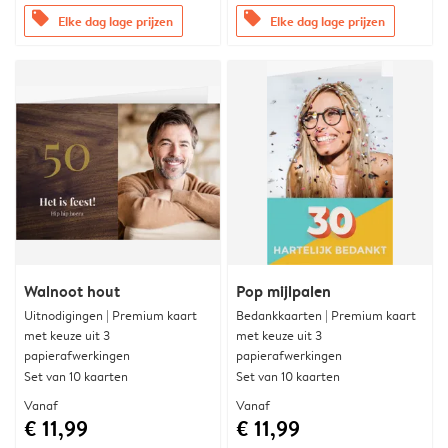
offers
offers
Elke dag lage prijzen
Elke dag lage prijzen
Walnoot hout
Pop mijlpalen
Uitnodigingen | Premium kaart
Bedankkaarten | Premium kaart
met keuze uit 3
met keuze uit 3
papierafwerkingen
papierafwerkingen
Set van 10 kaarten
Set van 10 kaarten
Vanaf
Vanaf
€ 11,99
€ 11,99