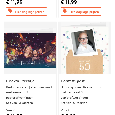
€ 11,99
€ 11,99
offers
offers
Elke dag lage prijzen
Elke dag lage prijzen
Cocktail feestje
Confetti post
Bedankkaarten | Premium kaart
Uitnodigingen | Premium kaart
met keuze uit 3
met keuze uit 3
papierafwerkingen
papierafwerkingen
Set van 10 kaarten
Set van 10 kaarten
Vanaf
Vanaf