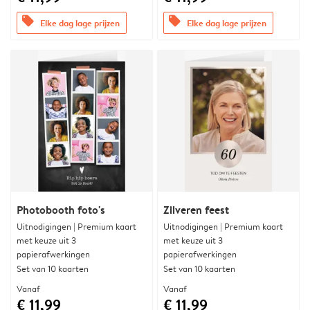
offers
offers
Elke dag lage prijzen
Elke dag lage prijzen
Photobooth foto's
Zilveren feest
Uitnodigingen | Premium kaart
Uitnodigingen | Premium kaart
met keuze uit 3
met keuze uit 3
papierafwerkingen
papierafwerkingen
Set van 10 kaarten
Set van 10 kaarten
Vanaf
Vanaf
€ 11,99
€ 11,99