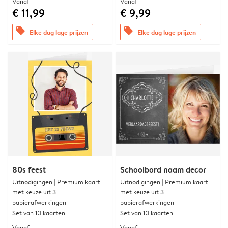
Vanaf
Vanaf
€ 11,99
€ 9,99
offers
offers
Elke dag lage prijzen
Elke dag lage prijzen
80s feest
Schoolbord naam decor
Uitnodigingen | Premium kaart
Uitnodigingen | Premium kaart
met keuze uit 3
met keuze uit 3
papierafwerkingen
papierafwerkingen
Set van 10 kaarten
Set van 10 kaarten
Vanaf
Vanaf