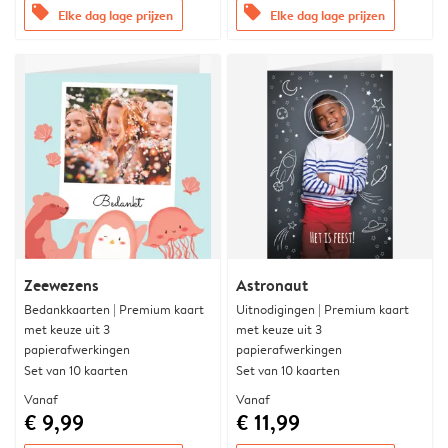
offers
offers
Elke dag lage prijzen
Elke dag lage prijzen
Zeewezens
Astronaut
Bedankkaarten | Premium kaart
Uitnodigingen | Premium kaart
met keuze uit 3
met keuze uit 3
papierafwerkingen
papierafwerkingen
Set van 10 kaarten
Set van 10 kaarten
Vanaf
Vanaf
€ 9,99
€ 11,99