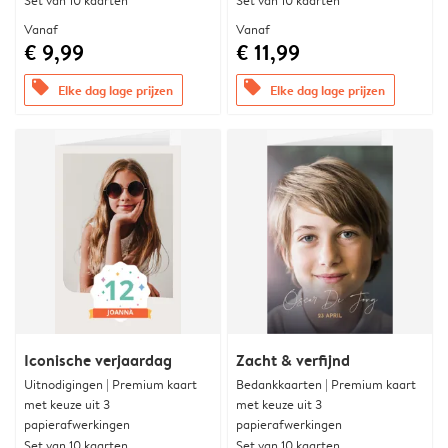
Set van 10 kaarten
Set van 10 kaarten
Vanaf
Vanaf
€ 9,99
€ 11,99
offers
offers
Elke dag lage prijzen
Elke dag lage prijzen
Iconische verjaardag
Zacht & verfijnd
Uitnodigingen | Premium kaart
Bedankkaarten | Premium kaart
met keuze uit 3
met keuze uit 3
papierafwerkingen
papierafwerkingen
Set van 10 kaarten
Set van 10 kaarten