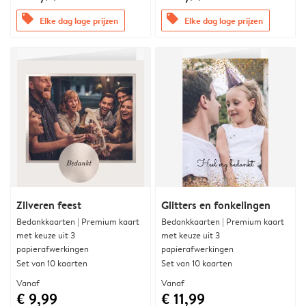
offers
offers
Elke dag lage prijzen
Elke dag lage prijzen
Zilveren feest
Glitters en fonkelingen
Bedankkaarten | Premium kaart
Bedankkaarten | Premium kaart
met keuze uit 3
met keuze uit 3
papierafwerkingen
papierafwerkingen
Set van 10 kaarten
Set van 10 kaarten
Vanaf
Vanaf
€ 9,99
€ 11,99