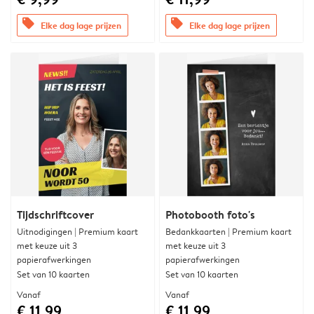
offers
offers
Elke dag lage prijzen
Elke dag lage prijzen
Tijdschriftcover
Photobooth foto's
Uitnodigingen | Premium kaart
Bedankkaarten | Premium kaart
met keuze uit 3
met keuze uit 3
papierafwerkingen
papierafwerkingen
Set van 10 kaarten
Set van 10 kaarten
Vanaf
Vanaf
€ 11,99
€ 11,99