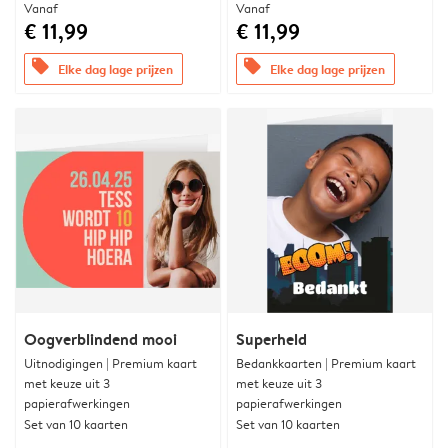
Vanaf
Vanaf
€ 11,99
€ 11,99
offers
offers
Elke dag lage prijzen
Elke dag lage prijzen
Oogverblindend mooi
Superheld
Uitnodigingen | Premium kaart
Bedankkaarten | Premium kaart
met keuze uit 3
met keuze uit 3
papierafwerkingen
papierafwerkingen
Set van 10 kaarten
Set van 10 kaarten