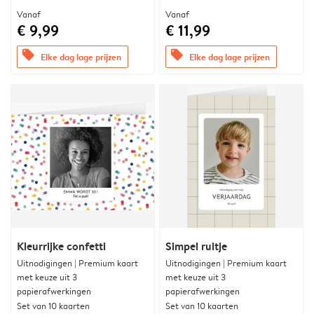
Vanaf
Vanaf
€ 9,99
€ 11,99
offers
offers
Elke dag lage prijzen
Elke dag lage prijzen
Kleurrijke confetti
Simpel ruitje
Uitnodigingen | Premium kaart
Uitnodigingen | Premium kaart
met keuze uit 3
met keuze uit 3
papierafwerkingen
papierafwerkingen
Set van 10 kaarten
Set van 10 kaarten