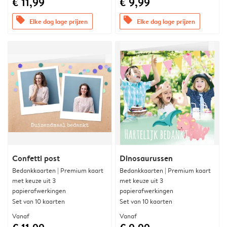
€ 11,99
€ 9,99
offers
offers
Elke dag lage prijzen
Elke dag lage prijzen
Confetti post
Dinosaurussen
Bedankkaarten | Premium kaart
Bedankkaarten | Premium kaart
met keuze uit 3
met keuze uit 3
papierafwerkingen
papierafwerkingen
Set van 10 kaarten
Set van 10 kaarten
Vanaf
Vanaf