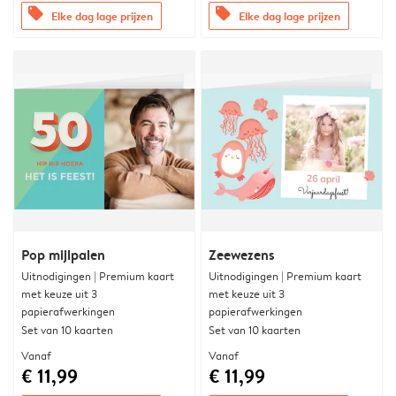
offers
offers
Elke dag lage prijzen
Elke dag lage prijzen
Pop mijlpalen
Zeewezens
Uitnodigingen | Premium kaart
Uitnodigingen | Premium kaart
met keuze uit 3
met keuze uit 3
papierafwerkingen
papierafwerkingen
Set van 10 kaarten
Set van 10 kaarten
Vanaf
Vanaf
€ 11,99
€ 11,99