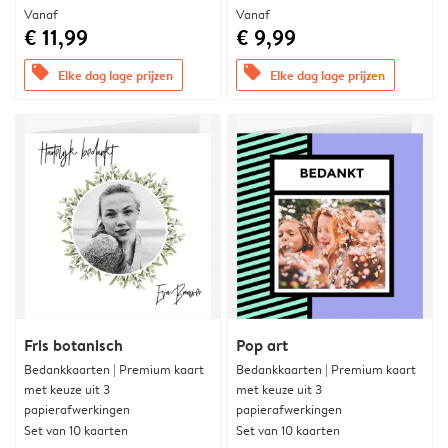
Vanaf
Vanaf
€ 11,99
€ 9,99
offers
offers
Elke dag lage prijzen
Elke dag lage prijzen
Fris botanisch
Pop art
Bedankkaarten | Premium kaart
Bedankkaarten | Premium kaart
met keuze uit 3
met keuze uit 3
papierafwerkingen
papierafwerkingen
Set van 10 kaarten
Set van 10 kaarten