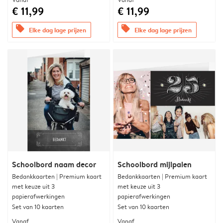
€ 11,99
€ 11,99
offers
offers
Elke dag lage prijzen
Elke dag lage prijzen
Schoolbord naam decor
Schoolbord mijlpalen
Bedankkaarten | Premium kaart
Bedankkaarten | Premium kaart
met keuze uit 3
met keuze uit 3
papierafwerkingen
papierafwerkingen
Set van 10 kaarten
Set van 10 kaarten
Vanaf
Vanaf