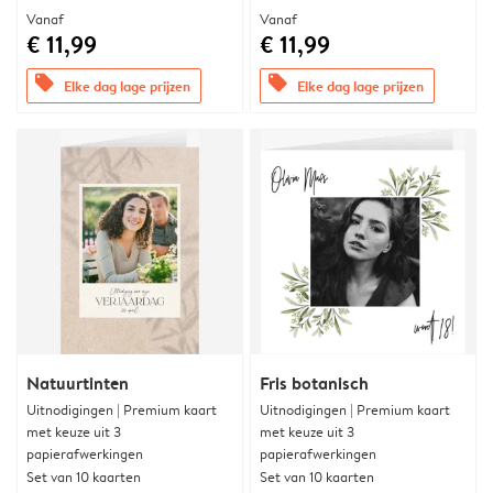
Vanaf
Vanaf
€ 11,99
€ 11,99
offers
offers
Elke dag lage prijzen
Elke dag lage prijzen
Natuurtinten
Fris botanisch
Uitnodigingen | Premium kaart
Uitnodigingen | Premium kaart
met keuze uit 3
met keuze uit 3
papierafwerkingen
papierafwerkingen
Set van 10 kaarten
Set van 10 kaarten