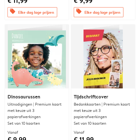
€ 11,99
€ 9,99
offers
offers
Elke dag lage prijzen
Elke dag lage prijzen
Dinosaurussen
Tijdschriftcover
Uitnodigingen | Premium kaart
Bedankkaarten | Premium kaart
met keuze uit 3
met keuze uit 3
papierafwerkingen
papierafwerkingen
Set van 10 kaarten
Set van 10 kaarten
Vanaf
Vanaf
€ 9,99
€ 11,99