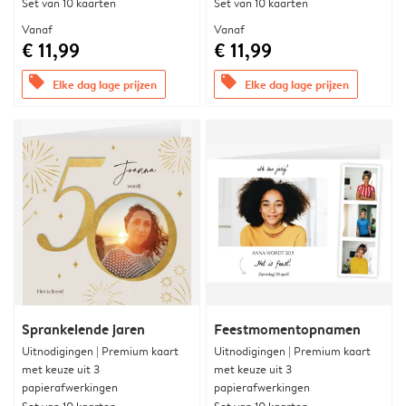
Set van 10 kaarten
Set van 10 kaarten
Vanaf
Vanaf
€ 11,99
€ 11,99
offers
offers
Elke dag lage prijzen
Elke dag lage prijzen
Sprankelende jaren
Feestmomentopnamen
Uitnodigingen | Premium kaart
Uitnodigingen | Premium kaart
met keuze uit 3
met keuze uit 3
papierafwerkingen
papierafwerkingen