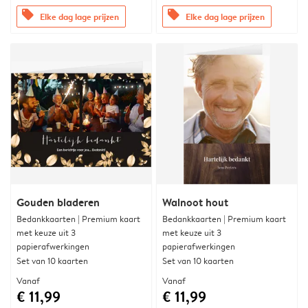
offers
offers
Elke dag lage prijzen
Elke dag lage prijzen
Gouden bladeren
Walnoot hout
Bedankkaarten | Premium kaart
Bedankkaarten | Premium kaart
met keuze uit 3
met keuze uit 3
papierafwerkingen
papierafwerkingen
Set van 10 kaarten
Set van 10 kaarten
Vanaf
Vanaf
€ 11,99
€ 11,99