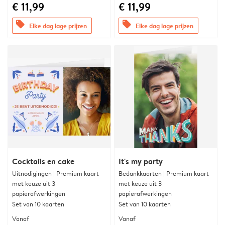
€ 11,99
€ 11,99
offers
offers
Elke dag lage prijzen
Elke dag lage prijzen
Cocktails en cake
It's my party
Uitnodigingen | Premium kaart
Bedankkaarten | Premium kaart
met keuze uit 3
met keuze uit 3
papierafwerkingen
papierafwerkingen
Set van 10 kaarten
Set van 10 kaarten
Vanaf
Vanaf