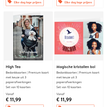
offers
offers
Elke dag lage prijzen
Elke dag lage prijzen
High Tea
Magische kristallen bol
Bedankkaarten | Premium kaart
Bedankkaarten | Premium kaart
met keuze uit 3
met keuze uit 3
papierafwerkingen
papierafwerkingen
Set van 10 kaarten
Set van 10 kaarten
Vanaf
Vanaf
€ 11,99
€ 11,99