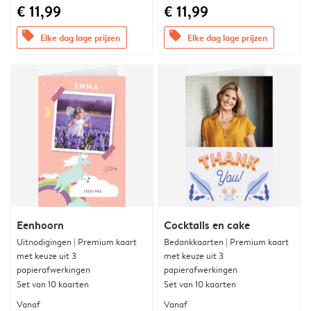
€ 11,99
€ 11,99
offers
offers
Elke dag lage prijzen
Elke dag lage prijzen
Eenhoorn
Cocktails en cake
Uitnodigingen | Premium kaart
Bedankkaarten | Premium kaart
met keuze uit 3
met keuze uit 3
papierafwerkingen
papierafwerkingen
Set van 10 kaarten
Set van 10 kaarten
Vanaf
Vanaf