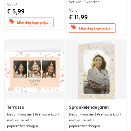
Set van 10 kaarten
Vanaf
€ 5,99
Vanaf
€ 11,99
offers
Elke dag lage prijzen
offers
Elke dag lage prijzen
Terrazzo
Sprankelende jaren
Bedankkaarten | Premium kaart
Bedankkaarten | Premium kaart
met keuze uit 3
met keuze uit 3
papierafwerkingen
papierafwerkingen