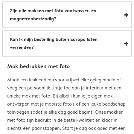
Al onze foto mokken hebben de afmetingen 8,2 x 9,5
een boost te geven. Perfect als relatiegeschenk of om
Zijn alle mokken met foto vaatwasser- en
cm. De inhoud bedraagt 285 ml.
de kantine op het werk te voorzien van stijlvolle
magnetronbestendig?
koffiemokken met foto.
Bijna allemaal. Onze gepersonaliseerde foto mokken
Kan ik mijn bestelling buiten Europa laten
kunnen zowel in de vaatwasser als in de magnetron.
verzenden?
Heel handig: je kunt er dus uit drinken, je drank
opwarmen en je fotomok na de afwas opnieuw
Voor bestellingen buiten de EU zijn de verzendkosten
gebruiken. De enige uitzondering hierop zijn onze
Mok bedrukken met foto
afhankelijk van je afleveradres en worden deze tijdens
magische mokken. Wij raden je aan om deze mok met
het bestelproces berekend. Hou er rekening mee dat
Maak een leuk cadeau voor vrijwel elke gelegenheid of
de hand af te wassen om het magische
de verzendkosten voor bestellingen buiten de EU geen
voeg een persoonlijk tintje toe aan je interieur met een
verrassingseffect zo goed mogelijk te behouden.
eventuele bijkomende kosten van het land omvatten,
unieke mok met foto. Bij albelli kun je je eigen mok
zoals invoerrechten, invoer-btw en douanekosten. Wij
ontwerpen met je mooiste foto's of een leuke boodschap
zijn niet verantwoordelijk voor deze kosten. Je kunt
toevoegen zodat je elke dag goed begint. Onze mokken
contact opnemen met je lokale douane-autoriteiten
met foto zijn bedrukt in de beste kwaliteit en klaar in
om te zien of er extra kosten moeten worden betaald
slechts een paar stappen. Start je dag ook goed met een
voor je bestelling.