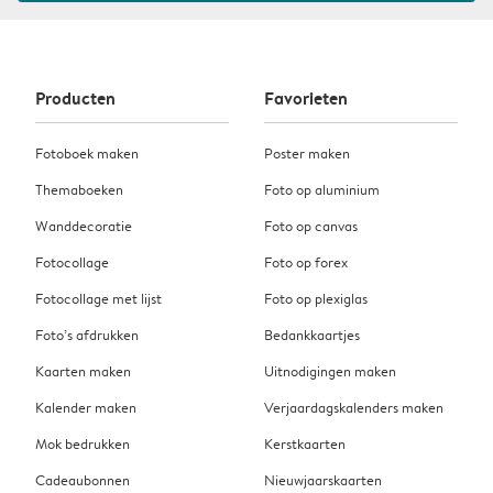
Producten
Favorieten
Fotoboek maken
Poster maken
Themaboeken
Foto op aluminium
Wanddecoratie
Foto op canvas
Fotocollage
Foto op forex
Fotocollage met lijst
Foto op plexiglas
Foto’s afdrukken
Bedankkaartjes
Kaarten maken
Uitnodigingen maken
Kalender maken
Verjaardagskalenders maken
Mok bedrukken
Kerstkaarten
Cadeaubonnen
Nieuwjaarskaarten