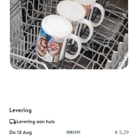
Levering
delivery_standard_v2
Levering aan huis
Do 13 Aug
€ 5,29
SNELSTE