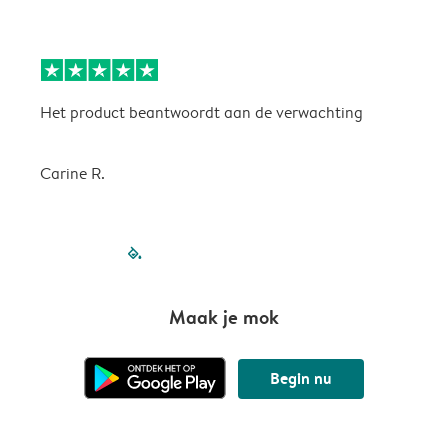
Het product beantwoordt aan de verwachting
H
Carine R.
filled-pagination
outlined-paginatio
outlined-paginat
outlined-pagin
outlined-pag
outlined-p
Maak je mok
Begin nu