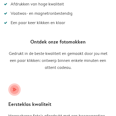
Afdrukken van hoge kwaliteit
Vaatwas- en magnetronbestendig
Een paar keer klikken en klaar
Ontdek onze fotomokken
Gedrukt in de beste kwaliteit en gemaakt door jou met
een paar klikken: ontwerp binnen enkele minuten een
attent cadeau.
stars_plus
Eersteklas kwaliteit
Haarscherpe foto's afgedrukt met een hoogwaardige