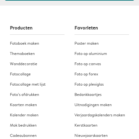
Producten
Favorieten
Fotoboek maken
Poster maken
Themaboeken
Foto op aluminium
Wanddecoratie
Foto op canvas
Fotocollage
Foto op forex
Fotocollage met lijst
Foto op plexiglas
Foto’s afdrukken
Bedankkaartjes
Kaarten maken
Uitnodigingen maken
Kalender maken
Verjaardagskalenders maken
Mok bedrukken
Kerstkaarten
Cadeaubonnen
Nieuwjaarskaarten