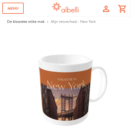
profile
shopping_cart
MENU
De klassieke witte mok
Mijn reisverhaal - New York