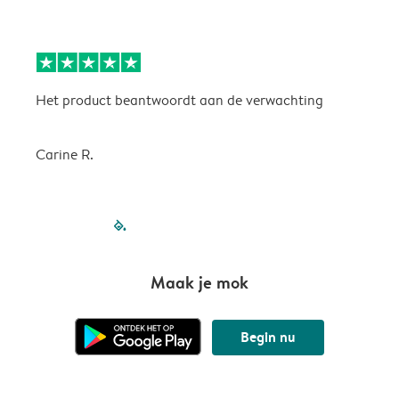
Het product beantwoordt aan de verwachting
H
Carine R.
filled-pagination
outlined-paginatio
outlined-paginat
outlined-pagin
outlined-pag
outlined-p
Maak je mok
Begin nu