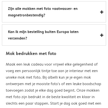
Al onze foto mokken hebben de afmetingen 8,2 x 9,5
een boost te geven. Perfect als relatiegeschenk of om
Zijn alle mokken met foto vaatwasser- en
cm. De inhoud bedraagt 285 ml.
de kantine op het werk te voorzien van stijlvolle
magnetronbestendig?
koffiemokken met foto.
Bijna allemaal. Onze gepersonaliseerde foto mokken
Kan ik mijn bestelling buiten Europa laten
kunnen zowel in de vaatwasser als in de magnetron.
verzenden?
Heel handig: je kunt er dus uit drinken, je drank
opwarmen en je fotomok na de afwas opnieuw
Voor bestellingen buiten de EU zijn de verzendkosten
gebruiken. De enige uitzondering hierop zijn onze
Mok bedrukken met foto
afhankelijk van je afleveradres en worden deze tijdens
magische mokken. Wij raden je aan om deze mok met
het bestelproces berekend. Hou er rekening mee dat
Maak een leuk cadeau voor vrijwel elke gelegenheid of
de hand af te wassen om het magische
de verzendkosten voor bestellingen buiten de EU geen
voeg een persoonlijk tintje toe aan je interieur met een
verrassingseffect zo goed mogelijk te behouden.
eventuele bijkomende kosten van het land omvatten,
unieke mok met foto. Bij albelli kun je je eigen mok
zoals invoerrechten, invoer-btw en douanekosten. Wij
ontwerpen met je mooiste foto's of een leuke boodschap
zijn niet verantwoordelijk voor deze kosten. Je kunt
toevoegen zodat je elke dag goed begint. Onze mokken
contact opnemen met je lokale douane-autoriteiten
met foto zijn bedrukt in de beste kwaliteit en klaar in
om te zien of er extra kosten moeten worden betaald
slechts een paar stappen. Start je dag ook goed met een
voor je bestelling.