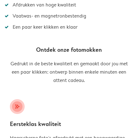
Afdrukken van hoge kwaliteit
Vaatwas- en magnetronbestendig
Een paar keer klikken en klaar
Ontdek onze fotomokken
Gedrukt in de beste kwaliteit en gemaakt door jou met
een paar klikken: ontwerp binnen enkele minuten een
attent cadeau.
stars_plus
Eersteklas kwaliteit
Haarscherpe foto's afgedrukt met een hoogwaardige