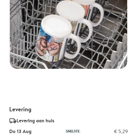
Levering
delivery_standard_v2
Levering aan huis
Do 13 Aug
€ 5,29
SNELSTE