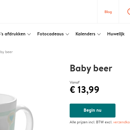
question
Blog
's afdrukken
Fotocadeaus
Kalenders
Huwelijk
slim_arrow_down
slim_arrow_down
slim_arrow_down
by beer
Baby beer
Vanaf
€ 13,99
Begin nu
Alle prijzen incl. BTW excl.
verzendko