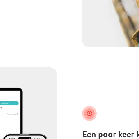
clock_check
Een paar keer k