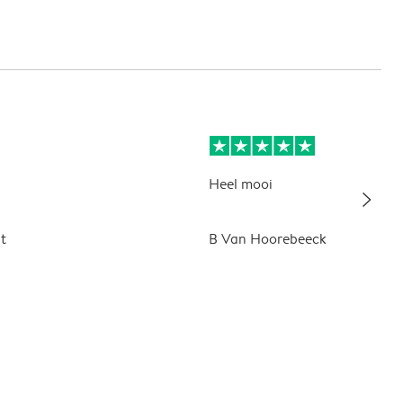
Heel mooi
slim_arrow_right
t
B Van Hoorebeeck