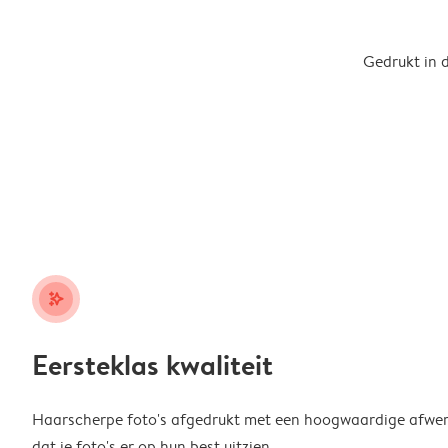
Gedrukt in 
stars_plus
Eersteklas kwaliteit
Haarscherpe foto's afgedrukt met een hoogwaardige afwerk
dat je foto's er op hun best uitzien.