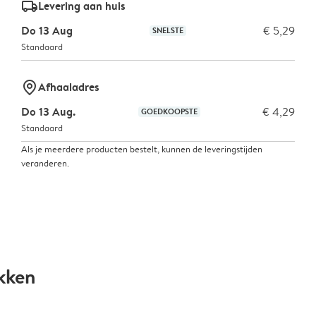
delivery_standard_v2
Levering aan huis
Do 13 Aug
€ 5,29
SNELSTE
Standaard
marker-pin
Afhaaladres
Do 13 Aug.
€ 4,29
GOEDKOOPSTE
Standaard
Als je meerdere producten bestelt, kunnen de leveringstijden
veranderen.
kken