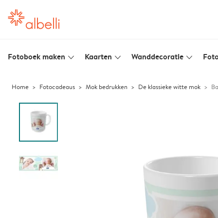
Fotoboek maken
Kaarten
Wanddecoratie
Foto
slim_arrow_down
slim_arrow_down
slim_arrow_down
Home
Fotocadeaus
Mok bedrukken
De klassieke witte mok
Ba