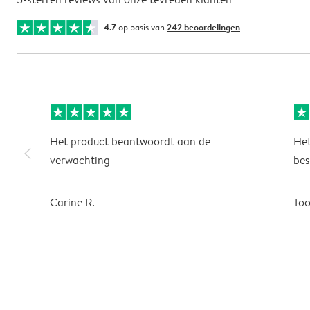
4.7
op basis van
242 beoordelingen
Het product beantwoordt aan de
Het
slim_arrow_left
verwachting
bes
Carine R.
To