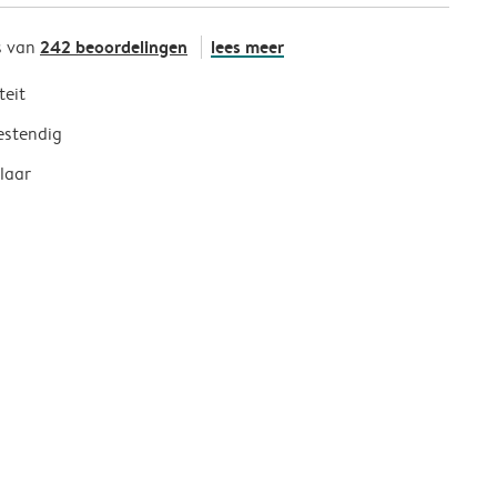
242 beoordelingen
lees meer
s van
teit
estendig
laar