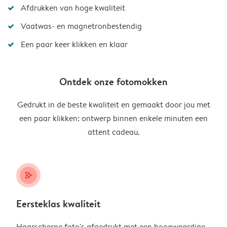
Afdrukken van hoge kwaliteit
Vaatwas- en magnetronbestendig
Een paar keer klikken en klaar
Ontdek onze fotomokken
Gedrukt in de beste kwaliteit en gemaakt door jou met
een paar klikken: ontwerp binnen enkele minuten een
attent cadeau.
stars_plus
Eersteklas kwaliteit
Haarscherpe foto's afgedrukt met een hoogwaardige