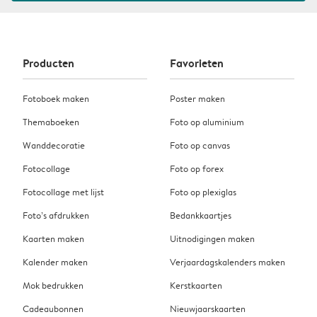
Producten
Favorieten
Fotoboek maken
Poster maken
Themaboeken
Foto op aluminium
Wanddecoratie
Foto op canvas
Fotocollage
Foto op forex
Fotocollage met lijst
Foto op plexiglas
Foto’s afdrukken
Bedankkaartjes
Kaarten maken
Uitnodigingen maken
Kalender maken
Verjaardagskalenders maken
Mok bedrukken
Kerstkaarten
Cadeaubonnen
Nieuwjaarskaarten