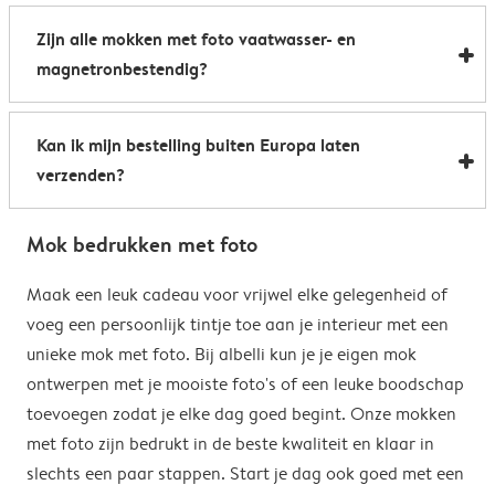
Al onze foto mokken hebben de afmetingen 8,2 x 9,5
een boost te geven. Perfect als relatiegeschenk of om
Zijn alle mokken met foto vaatwasser- en
cm. De inhoud bedraagt 285 ml.
de kantine op het werk te voorzien van stijlvolle
magnetronbestendig?
koffiemokken met foto.
Bijna allemaal. Onze gepersonaliseerde foto mokken
Kan ik mijn bestelling buiten Europa laten
kunnen zowel in de vaatwasser als in de magnetron.
verzenden?
Heel handig: je kunt er dus uit drinken, je drank
opwarmen en je fotomok na de afwas opnieuw
Voor bestellingen buiten de EU zijn de verzendkosten
gebruiken. De enige uitzondering hierop zijn onze
Mok bedrukken met foto
afhankelijk van je afleveradres en worden deze tijdens
magische mokken. Wij raden je aan om deze mok met
het bestelproces berekend. Hou er rekening mee dat
Maak een leuk cadeau voor vrijwel elke gelegenheid of
de hand af te wassen om het magische
de verzendkosten voor bestellingen buiten de EU geen
voeg een persoonlijk tintje toe aan je interieur met een
verrassingseffect zo goed mogelijk te behouden.
eventuele bijkomende kosten van het land omvatten,
unieke mok met foto. Bij albelli kun je je eigen mok
zoals invoerrechten, invoer-btw en douanekosten. Wij
ontwerpen met je mooiste foto's of een leuke boodschap
zijn niet verantwoordelijk voor deze kosten. Je kunt
toevoegen zodat je elke dag goed begint. Onze mokken
contact opnemen met je lokale douane-autoriteiten
met foto zijn bedrukt in de beste kwaliteit en klaar in
om te zien of er extra kosten moeten worden betaald
slechts een paar stappen. Start je dag ook goed met een
voor je bestelling.