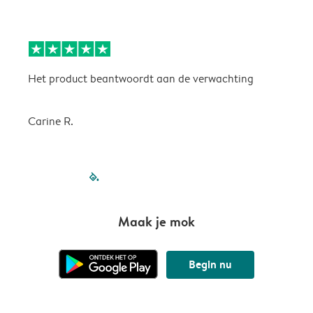
Het product beantwoordt aan de verwachting
H
Carine R.
filled-pagination
outlined-paginatio
outlined-paginat
outlined-pagin
outlined-pag
outlined-p
Maak je mok
Begin nu