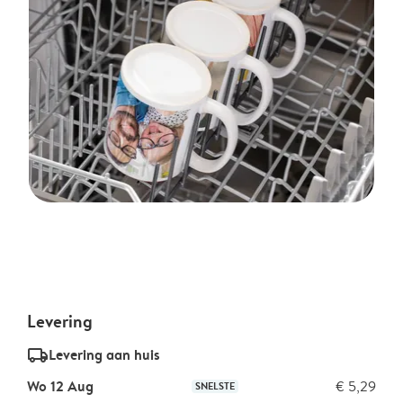
Levering
delivery_standard_v2
Levering aan huis
Wo 12 Aug
€ 5,29
SNELSTE