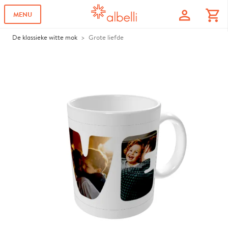
profile
shopping_cart
MENU
De klassieke witte mok
Grote liefde