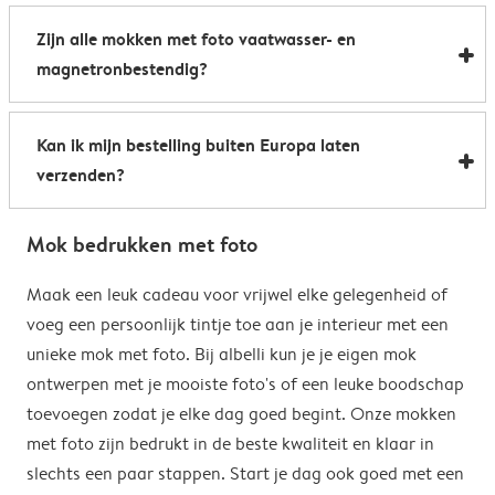
Al onze foto mokken hebben de afmetingen 8,2 x 9,5
een boost te geven. Perfect als relatiegeschenk of om
Zijn alle mokken met foto vaatwasser- en
cm. De inhoud bedraagt 285 ml.
de kantine op het werk te voorzien van stijlvolle
magnetronbestendig?
koffiemokken met foto.
Bijna allemaal. Onze gepersonaliseerde foto mokken
Kan ik mijn bestelling buiten Europa laten
kunnen zowel in de vaatwasser als in de magnetron.
verzenden?
Heel handig: je kunt er dus uit drinken, je drank
opwarmen en je fotomok na de afwas opnieuw
Voor bestellingen buiten de EU zijn de verzendkosten
gebruiken. De enige uitzondering hierop zijn onze
Mok bedrukken met foto
afhankelijk van je afleveradres en worden deze tijdens
magische mokken. Wij raden je aan om deze mok met
het bestelproces berekend. Hou er rekening mee dat
Maak een leuk cadeau voor vrijwel elke gelegenheid of
de hand af te wassen om het magische
de verzendkosten voor bestellingen buiten de EU geen
voeg een persoonlijk tintje toe aan je interieur met een
verrassingseffect zo goed mogelijk te behouden.
eventuele bijkomende kosten van het land omvatten,
unieke mok met foto. Bij albelli kun je je eigen mok
zoals invoerrechten, invoer-btw en douanekosten. Wij
ontwerpen met je mooiste foto's of een leuke boodschap
zijn niet verantwoordelijk voor deze kosten. Je kunt
toevoegen zodat je elke dag goed begint. Onze mokken
contact opnemen met je lokale douane-autoriteiten
met foto zijn bedrukt in de beste kwaliteit en klaar in
om te zien of er extra kosten moeten worden betaald
slechts een paar stappen. Start je dag ook goed met een
voor je bestelling.