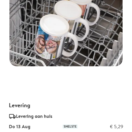
Levering
delivery_standard_v2
Levering aan huis
Do 13 Aug
€ 5,29
SNELSTE