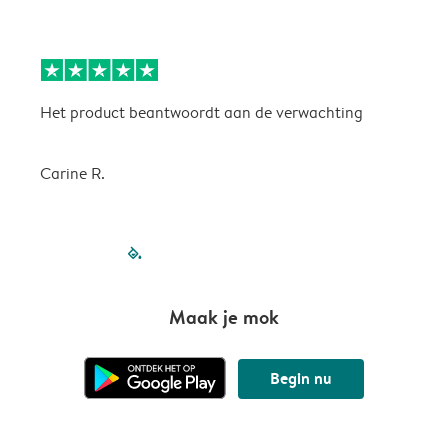
Het product beantwoordt aan de verwachting
H
Carine R.
filled-pagination
outlined-paginatio
outlined-paginat
outlined-pagin
outlined-pag
outlined-p
Maak je mok
Begin nu