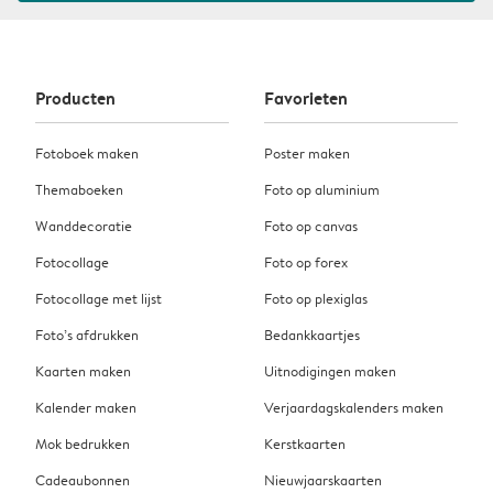
Producten
Favorieten
Fotoboek maken
Poster maken
Themaboeken
Foto op aluminium
Wanddecoratie
Foto op canvas
Fotocollage
Foto op forex
Fotocollage met lijst
Foto op plexiglas
Foto’s afdrukken
Bedankkaartjes
Kaarten maken
Uitnodigingen maken
Kalender maken
Verjaardagskalenders maken
Mok bedrukken
Kerstkaarten
Cadeaubonnen
Nieuwjaarskaarten