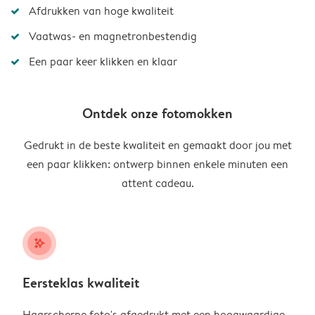
Afdrukken van hoge kwaliteit
Vaatwas- en magnetronbestendig
Een paar keer klikken en klaar
Ontdek onze fotomokken
Gedrukt in de beste kwaliteit en gemaakt door jou met
een paar klikken: ontwerp binnen enkele minuten een
attent cadeau.
stars_plus
Eersteklas kwaliteit
Haarscherpe foto's afgedrukt met een hoogwaardige