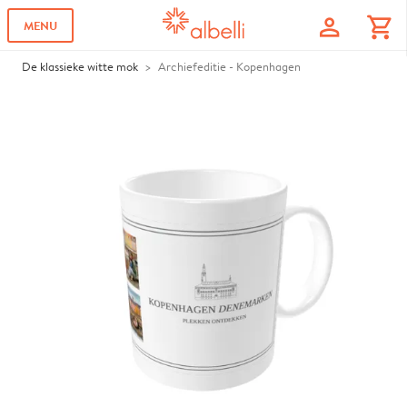
profile
shopping_cart
MENU
De klassieke witte mok
Archiefeditie - Kopenhagen