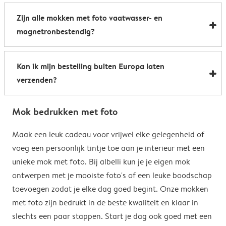
Al onze foto mokken hebben de afmetingen 8,2 x 9,5
een boost te geven. Perfect als relatiegeschenk of om
Zijn alle mokken met foto vaatwasser- en
cm. De inhoud bedraagt 285 ml.
de kantine op het werk te voorzien van stijlvolle
magnetronbestendig?
koffiemokken met foto.
Bijna allemaal. Onze gepersonaliseerde foto mokken
Kan ik mijn bestelling buiten Europa laten
kunnen zowel in de vaatwasser als in de magnetron.
verzenden?
Heel handig: je kunt er dus uit drinken, je drank
opwarmen en je fotomok na de afwas opnieuw
Voor bestellingen buiten de EU zijn de verzendkosten
gebruiken. De enige uitzondering hierop zijn onze
Mok bedrukken met foto
afhankelijk van je afleveradres en worden deze tijdens
magische mokken. Wij raden je aan om deze mok met
het bestelproces berekend. Hou er rekening mee dat
Maak een leuk cadeau voor vrijwel elke gelegenheid of
de hand af te wassen om het magische
de verzendkosten voor bestellingen buiten de EU geen
voeg een persoonlijk tintje toe aan je interieur met een
verrassingseffect zo goed mogelijk te behouden.
eventuele bijkomende kosten van het land omvatten,
unieke mok met foto. Bij albelli kun je je eigen mok
zoals invoerrechten, invoer-btw en douanekosten. Wij
ontwerpen met je mooiste foto's of een leuke boodschap
zijn niet verantwoordelijk voor deze kosten. Je kunt
toevoegen zodat je elke dag goed begint. Onze mokken
contact opnemen met je lokale douane-autoriteiten
met foto zijn bedrukt in de beste kwaliteit en klaar in
om te zien of er extra kosten moeten worden betaald
slechts een paar stappen. Start je dag ook goed met een
voor je bestelling.