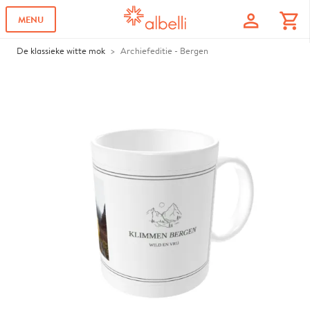
profile
shopping_cart
MENU
De klassieke witte mok
Archiefeditie - Bergen