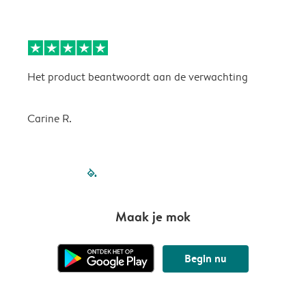
Het product beantwoordt aan de verwachting
H
Carine R.
filled-pagination
outlined-paginatio
outlined-paginat
outlined-pagin
outlined-pag
outlined-p
Maak je mok
Begin nu