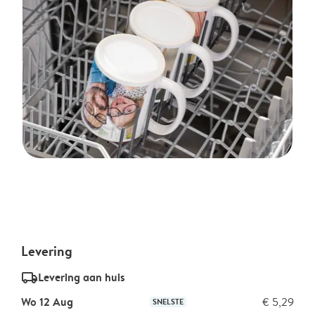
Levering
delivery_standard_v2
Levering aan huis
Wo 12 Aug
€ 5,29
SNELSTE