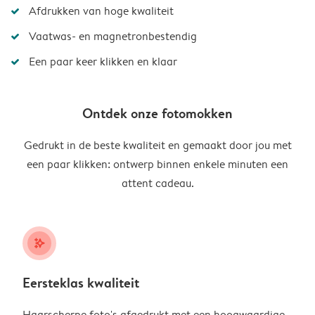
Afdrukken van hoge kwaliteit
Vaatwas- en magnetronbestendig
Een paar keer klikken en klaar
Ontdek onze fotomokken
Gedrukt in de beste kwaliteit en gemaakt door jou met
een paar klikken: ontwerp binnen enkele minuten een
attent cadeau.
stars_plus
Eersteklas kwaliteit
Haarscherpe foto's afgedrukt met een hoogwaardige