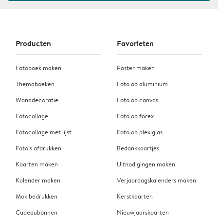
Producten
Favorieten
Fotoboek maken
Poster maken
Themaboeken
Foto op aluminium
Wanddecoratie
Foto op canvas
Fotocollage
Foto op forex
Fotocollage met lijst
Foto op plexiglas
Foto’s afdrukken
Bedankkaartjes
Kaarten maken
Uitnodigingen maken
Kalender maken
Verjaardagskalenders maken
Mok bedrukken
Kerstkaarten
Cadeaubonnen
Nieuwjaarskaarten