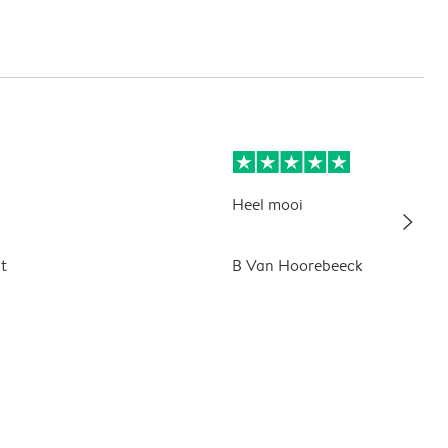
Heel mooi
slim_arrow_right
t
B Van Hoorebeeck