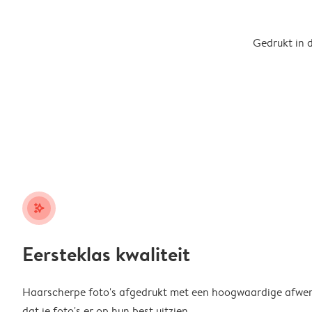
Gedrukt in 
stars_plus
Eersteklas kwaliteit
Haarscherpe foto's afgedrukt met een hoogwaardige afwerk
dat je foto's er op hun best uitzien.