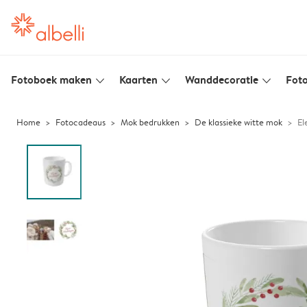
Fotoboek maken
Kaarten
Wanddecoratie
Foto
slim_arrow_down
slim_arrow_down
slim_arrow_down
Home
Fotocadeaus
Mok bedrukken
De klassieke witte mok
El