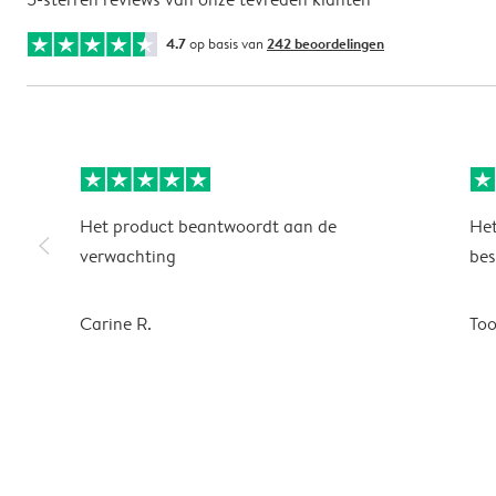
4.7
op basis van
242 beoordelingen
Het product beantwoordt aan de
Het
slim_arrow_left
verwachting
bes
Carine R.
To