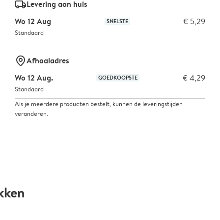
delivery_standard_v2
Levering aan huis
Wo 12 Aug
€ 5,29
SNELSTE
Standaard
marker-pin
Afhaaladres
Wo 12 Aug.
€ 4,29
GOEDKOOPSTE
Standaard
Als je meerdere producten bestelt, kunnen de leveringstijden
veranderen.
kken