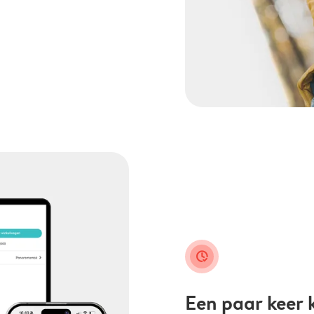
clock_check
Een paar keer k