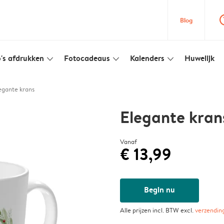
question
Blog
's afdrukken
Fotocadeaus
Kalenders
Huwelijk
slim_arrow_down
slim_arrow_down
slim_arrow_down
egante krans
Elegante kran
Vanaf
€ 13,99
Begin nu
Alle prijzen incl. BTW excl.
verzendin