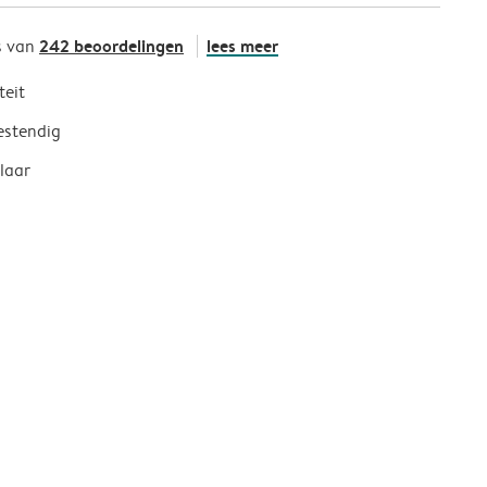
242 beoordelingen
lees meer
s van
teit
estendig
laar