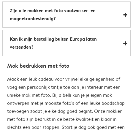
Al onze foto mokken hebben de afmetingen 8,2 x 9,5
een boost te geven. Perfect als relatiegeschenk of om
Zijn alle mokken met foto vaatwasser- en
cm. De inhoud bedraagt 285 ml.
de kantine op het werk te voorzien van stijlvolle
magnetronbestendig?
koffiemokken met foto.
Bijna allemaal. Onze gepersonaliseerde foto mokken
Kan ik mijn bestelling buiten Europa laten
kunnen zowel in de vaatwasser als in de magnetron.
verzenden?
Heel handig: je kunt er dus uit drinken, je drank
opwarmen en je fotomok na de afwas opnieuw
Voor bestellingen buiten de EU zijn de verzendkosten
gebruiken. De enige uitzondering hierop zijn onze
Mok bedrukken met foto
afhankelijk van je afleveradres en worden deze tijdens
magische mokken. Wij raden je aan om deze mok met
het bestelproces berekend. Hou er rekening mee dat
Maak een leuk cadeau voor vrijwel elke gelegenheid of
de hand af te wassen om het magische
de verzendkosten voor bestellingen buiten de EU geen
voeg een persoonlijk tintje toe aan je interieur met een
verrassingseffect zo goed mogelijk te behouden.
eventuele bijkomende kosten van het land omvatten,
unieke mok met foto. Bij albelli kun je je eigen mok
zoals invoerrechten, invoer-btw en douanekosten. Wij
ontwerpen met je mooiste foto's of een leuke boodschap
zijn niet verantwoordelijk voor deze kosten. Je kunt
toevoegen zodat je elke dag goed begint. Onze mokken
contact opnemen met je lokale douane-autoriteiten
met foto zijn bedrukt in de beste kwaliteit en klaar in
om te zien of er extra kosten moeten worden betaald
slechts een paar stappen. Start je dag ook goed met een
voor je bestelling.