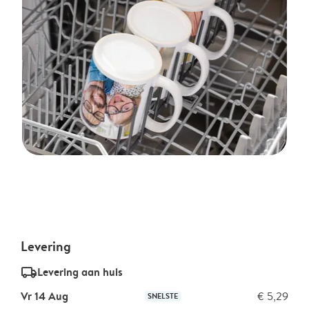
Levering
delivery_standard_v2
Levering aan huis
Vr 14 Aug
€ 5,29
SNELSTE