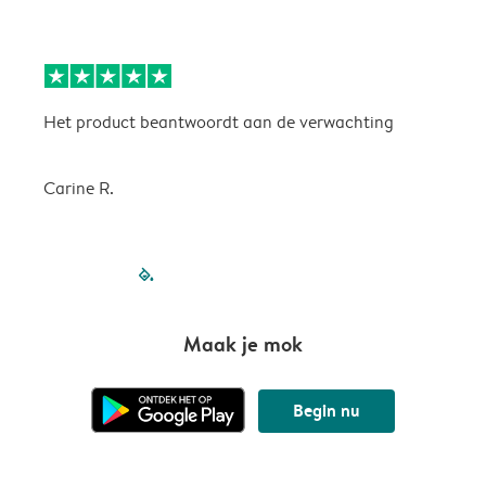
Het product beantwoordt aan de verwachting
H
Carine R.
filled-pagination
outlined-paginatio
outlined-paginat
outlined-pagin
outlined-pag
outlined-p
Maak je mok
Begin nu