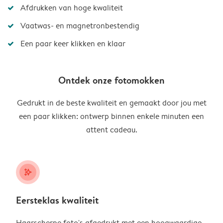
Afdrukken van hoge kwaliteit
Vaatwas- en magnetronbestendig
Een paar keer klikken en klaar
Ontdek onze fotomokken
Gedrukt in de beste kwaliteit en gemaakt door jou met
een paar klikken: ontwerp binnen enkele minuten een
attent cadeau.
stars_plus
Eersteklas kwaliteit
Haarscherpe foto's afgedrukt met een hoogwaardige