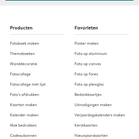
Producten
Favorieten
Fotoboek maken
Poster maken
Themaboeken
Foto op aluminium
Wanddecoratie
Foto op canvas
Fotocollage
Foto op forex
Fotocollage met lijst
Foto op plexiglas
Foto’s afdrukken
Bedankkaartjes
Kaarten maken
Uitnodigingen maken
Kalender maken
Verjaardagskalenders maken
Mok bedrukken
Kerstkaarten
Cadeaubonnen
Nieuwjaarskaarten