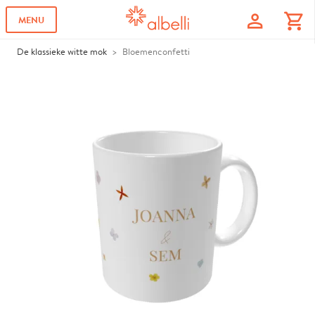
profile
shopping_cart
MENU
De klassieke witte mok
Bloemenconfetti