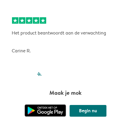
Het product beantwoordt aan de verwachting
H
Carine R.
filled-pagination
outlined-paginatio
outlined-paginat
outlined-pagin
outlined-pag
outlined-p
Maak je mok
Begin nu