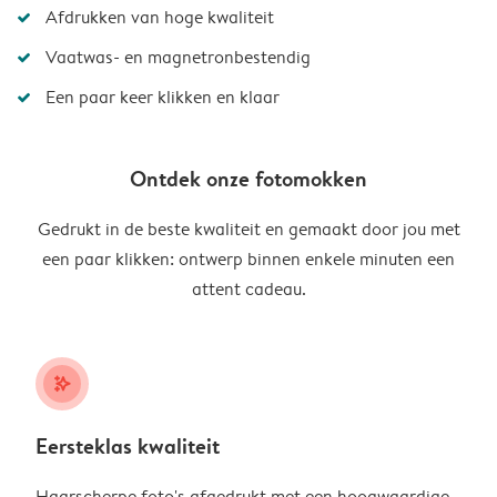
Afdrukken van hoge kwaliteit
Vaatwas- en magnetronbestendig
Een paar keer klikken en klaar
Ontdek onze fotomokken
Gedrukt in de beste kwaliteit en gemaakt door jou met
een paar klikken: ontwerp binnen enkele minuten een
attent cadeau.
stars_plus
Eersteklas kwaliteit
Haarscherpe foto's afgedrukt met een hoogwaardige