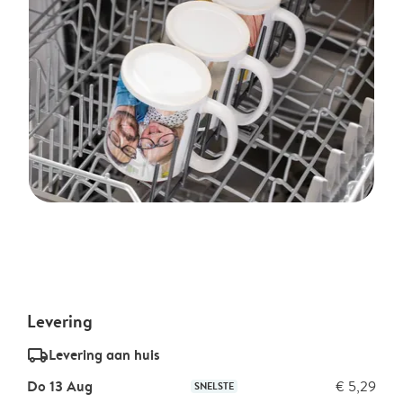
Levering
delivery_standard_v2
Levering aan huis
Do 13 Aug
€ 5,29
SNELSTE