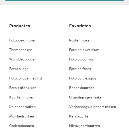
Producten
Favorieten
Fotoboek maken
Poster maken
Themaboeken
Foto op aluminium
Wanddecoratie
Foto op canvas
Fotocollage
Foto op forex
Fotocollage met lijst
Foto op plexiglas
Foto’s afdrukken
Bedankkaartjes
Kaarten maken
Uitnodigingen maken
Kalender maken
Verjaardagskalenders maken
Mok bedrukken
Kerstkaarten
Cadeaubonnen
Nieuwjaarskaarten