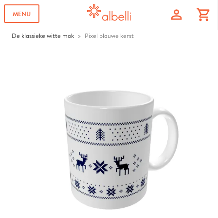
profile
shopping_cart
MENU
De klassieke witte mok
Pixel blauwe kerst