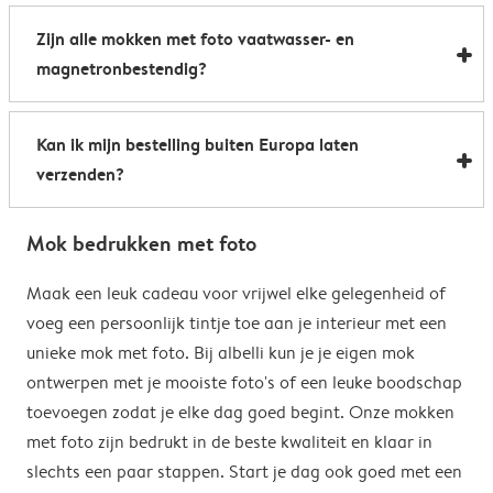
Al onze foto mokken hebben de afmetingen 8,2 x 9,5
een boost te geven. Perfect als relatiegeschenk of om
Zijn alle mokken met foto vaatwasser- en
cm. De inhoud bedraagt 285 ml.
de kantine op het werk te voorzien van stijlvolle
magnetronbestendig?
koffiemokken met foto.
Bijna allemaal. Onze gepersonaliseerde foto mokken
Kan ik mijn bestelling buiten Europa laten
kunnen zowel in de vaatwasser als in de magnetron.
verzenden?
Heel handig: je kunt er dus uit drinken, je drank
opwarmen en je fotomok na de afwas opnieuw
Voor bestellingen buiten de EU zijn de verzendkosten
gebruiken. De enige uitzondering hierop zijn onze
Mok bedrukken met foto
afhankelijk van je afleveradres en worden deze tijdens
magische mokken. Wij raden je aan om deze mok met
het bestelproces berekend. Hou er rekening mee dat
Maak een leuk cadeau voor vrijwel elke gelegenheid of
de hand af te wassen om het magische
de verzendkosten voor bestellingen buiten de EU geen
voeg een persoonlijk tintje toe aan je interieur met een
verrassingseffect zo goed mogelijk te behouden.
eventuele bijkomende kosten van het land omvatten,
unieke mok met foto. Bij albelli kun je je eigen mok
zoals invoerrechten, invoer-btw en douanekosten. Wij
ontwerpen met je mooiste foto's of een leuke boodschap
zijn niet verantwoordelijk voor deze kosten. Je kunt
toevoegen zodat je elke dag goed begint. Onze mokken
contact opnemen met je lokale douane-autoriteiten
met foto zijn bedrukt in de beste kwaliteit en klaar in
om te zien of er extra kosten moeten worden betaald
slechts een paar stappen. Start je dag ook goed met een
voor je bestelling.