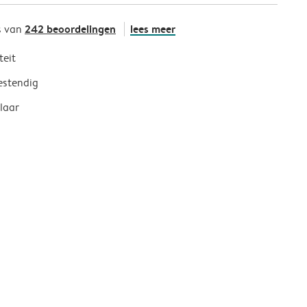
242 beoordelingen
lees meer
s van
teit
estendig
laar