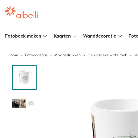
Fotoboek maken
Kaarten
Wanddecoratie
Foto
slim_arrow_down
slim_arrow_down
slim_arrow_down
Home
Fotocadeaus
Mok bedrukken
De klassieke witte mok
St