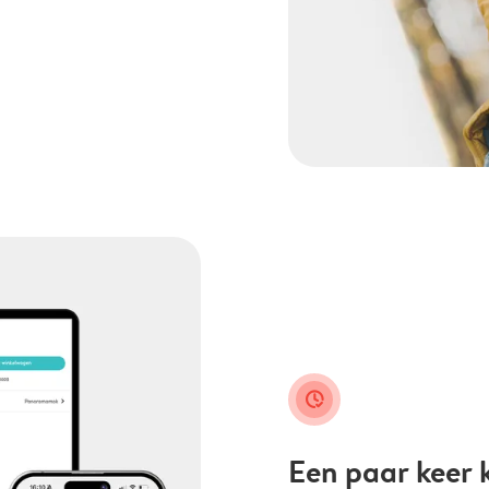
clock_check
Een paar keer k