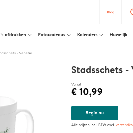
question
Blog
's afdrukken
Fotocadeaus
Kalenders
Huwelijk
slim_arrow_down
slim_arrow_down
slim_arrow_down
adsschets - Venetië
Stadsschets - 
Vanaf
€ 10,99
Begin nu
Alle prijzen incl. BTW excl.
verzendko