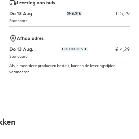
delivery_standard_v2
Levering aan huis
Do 13 Aug
€ 5,29
SNELSTE
Standaard
marker-pin
Afhaaladres
Do 13 Aug.
€ 4,29
GOEDKOOPSTE
Standaard
Als je meerdere producten bestelt, kunnen de leveringstijden
veranderen.
kken