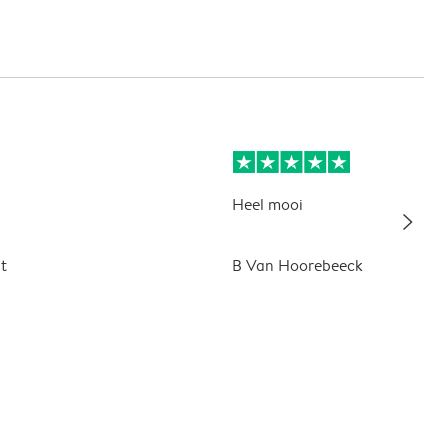
Heel mooi
slim_arrow_right
t
B Van Hoorebeeck