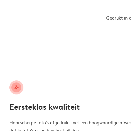
Gedrukt in 
stars_plus
Eersteklas kwaliteit
Haarscherpe foto's afgedrukt met een hoogwaardige afwerk
dat je foto's er op hun best uitzien.