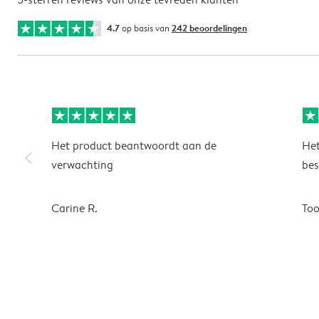
4.7
op basis van
242 beoordelingen
Het product beantwoordt aan de
Het
slim_arrow_left
verwachting
bes
Carine R.
To