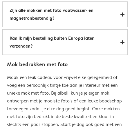
Al onze foto mokken hebben de afmetingen 8,2 x 9,5
een boost te geven. Perfect als relatiegeschenk of om
Zijn alle mokken met foto vaatwasser- en
cm. De inhoud bedraagt 285 ml.
de kantine op het werk te voorzien van stijlvolle
magnetronbestendig?
koffiemokken met foto.
Bijna allemaal. Onze gepersonaliseerde foto mokken
Kan ik mijn bestelling buiten Europa laten
kunnen zowel in de vaatwasser als in de magnetron.
verzenden?
Heel handig: je kunt er dus uit drinken, je drank
opwarmen en je fotomok na de afwas opnieuw
Voor bestellingen buiten de EU zijn de verzendkosten
gebruiken. De enige uitzondering hierop zijn onze
Mok bedrukken met foto
afhankelijk van je afleveradres en worden deze tijdens
magische mokken. Wij raden je aan om deze mok met
het bestelproces berekend. Hou er rekening mee dat
Maak een leuk cadeau voor vrijwel elke gelegenheid of
de hand af te wassen om het magische
de verzendkosten voor bestellingen buiten de EU geen
voeg een persoonlijk tintje toe aan je interieur met een
verrassingseffect zo goed mogelijk te behouden.
eventuele bijkomende kosten van het land omvatten,
unieke mok met foto. Bij albelli kun je je eigen mok
zoals invoerrechten, invoer-btw en douanekosten. Wij
ontwerpen met je mooiste foto's of een leuke boodschap
zijn niet verantwoordelijk voor deze kosten. Je kunt
toevoegen zodat je elke dag goed begint. Onze mokken
contact opnemen met je lokale douane-autoriteiten
met foto zijn bedrukt in de beste kwaliteit en klaar in
om te zien of er extra kosten moeten worden betaald
slechts een paar stappen. Start je dag ook goed met een
voor je bestelling.