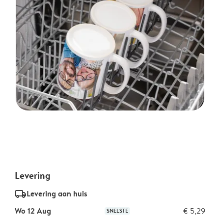
Levering
delivery_standard_v2
Levering aan huis
Wo 12 Aug
€ 5,29
SNELSTE