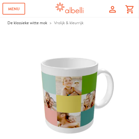
profile
shopping_cart
MENU
De klassieke witte mok
Vrolijk & kleurrijk