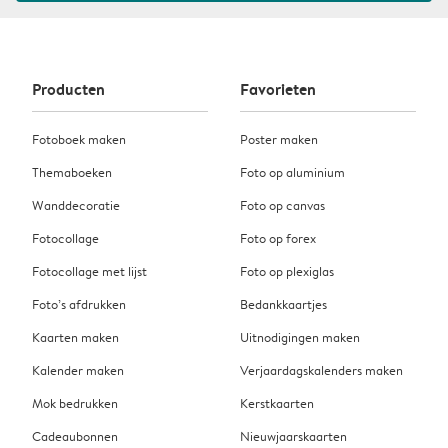
Producten
Favorieten
Fotoboek maken
Poster maken
Themaboeken
Foto op aluminium
Wanddecoratie
Foto op canvas
Fotocollage
Foto op forex
Fotocollage met lijst
Foto op plexiglas
Foto’s afdrukken
Bedankkaartjes
Kaarten maken
Uitnodigingen maken
Kalender maken
Verjaardagskalenders maken
Mok bedrukken
Kerstkaarten
Cadeaubonnen
Nieuwjaarskaarten