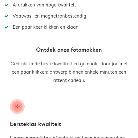
Afdrukken van hoge kwaliteit
Vaatwas- en magnetronbestendig
Een paar keer klikken en klaar
Ontdek onze fotomokken
Gedrukt in de beste kwaliteit en gemaakt door jou met
een paar klikken: ontwerp binnen enkele minuten een
attent cadeau.
stars_plus
Eersteklas kwaliteit
Haarscherpe foto's afgedrukt met een hoogwaardige