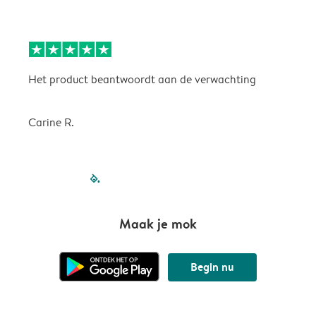
Het product beantwoordt aan de verwachting
H
Carine R.
filled-pagination
outlined-paginatio
outlined-paginat
outlined-pagin
outlined-pag
outlined-p
Maak je mok
Begin nu