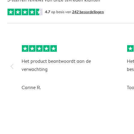
4.7
op basis van
242 beoordelingen
Het product beantwoordt aan de
Het
slim_arrow_left
verwachting
bes
Carine R.
To