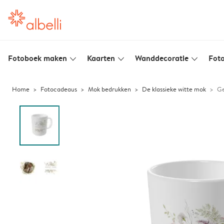
Fotoboek maken
Kaarten
Wanddecoratie
Foto
slim_arrow_down
slim_arrow_down
slim_arrow_down
Home
Fotocadeaus
Mok bedrukken
De klassieke witte mok
Ge