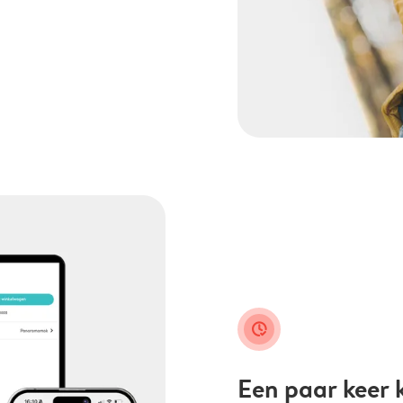
clock_check
Een paar keer k