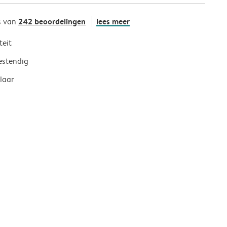
242 beoordelingen
lees meer
s van
teit
estendig
laar