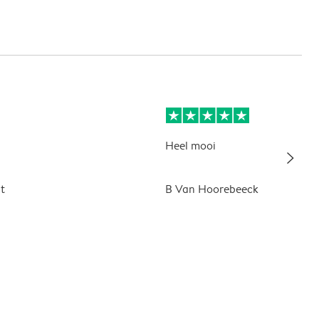
Heel mooi
slim_arrow_right
t
B Van Hoorebeeck