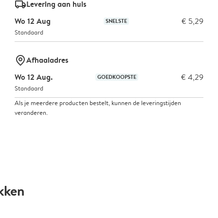
delivery_standard_v2
Levering aan huis
Wo 12 Aug
€ 5,29
SNELSTE
Standaard
marker-pin
Afhaaladres
Wo 12 Aug.
€ 4,29
GOEDKOOPSTE
Standaard
Als je meerdere producten bestelt, kunnen de leveringstijden
veranderen.
kken