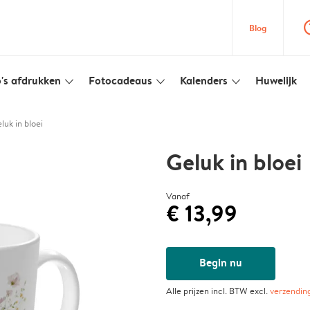
question
Blog
's afdrukken
Fotocadeaus
Kalenders
Huwelijk
slim_arrow_down
slim_arrow_down
slim_arrow_down
luk in bloei
Geluk in bloei
Vanaf
€ 13,99
Begin nu
Alle prijzen incl. BTW excl.
verzendin