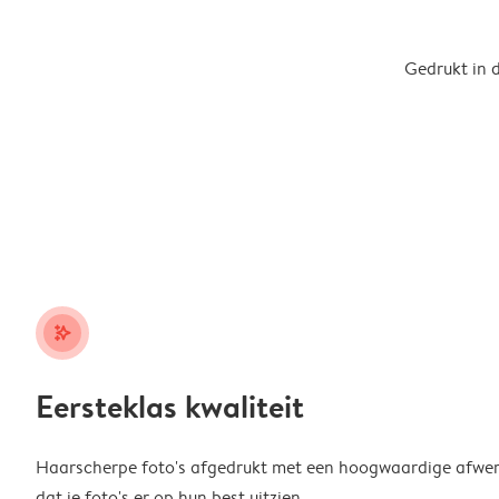
Gedrukt in 
stars_plus
Eersteklas kwaliteit
Haarscherpe foto's afgedrukt met een hoogwaardige afwerk
dat je foto's er op hun best uitzien.