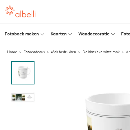
Fotoboek maken
Kaarten
Wanddecoratie
Foto
slim_arrow_down
slim_arrow_down
slim_arrow_down
Home
Fotocadeaus
Mok bedrukken
De klassieke witte mok
Ar