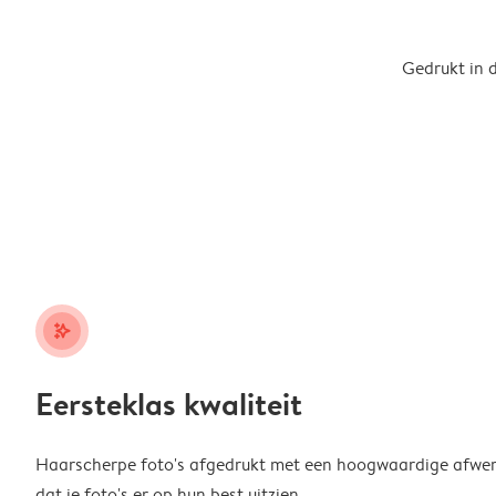
Gedrukt in 
stars_plus
Eersteklas kwaliteit
Haarscherpe foto's afgedrukt met een hoogwaardige afwerk
dat je foto's er op hun best uitzien.