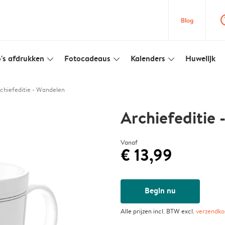
question
Blog
's afdrukken
Fotocadeaus
Kalenders
Huwelijk
slim_arrow_down
slim_arrow_down
slim_arrow_down
chiefeditie - Wandelen
Archiefeditie
Vanaf
€ 13,99
Begin nu
Alle prijzen incl. BTW excl.
verzendko