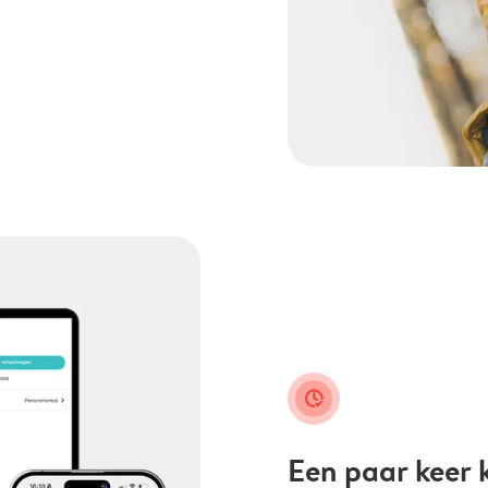
clock_check
Een paar keer k