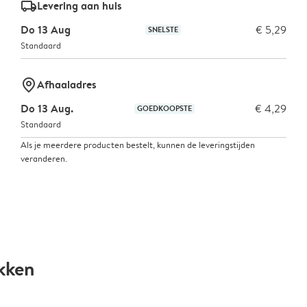
delivery_standard_v2
Levering aan huis
Do 13 Aug
€ 5,29
SNELSTE
Standaard
marker-pin
Afhaaladres
Do 13 Aug.
€ 4,29
GOEDKOOPSTE
Standaard
Als je meerdere producten bestelt, kunnen de leveringstijden
veranderen.
kken