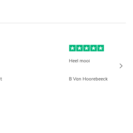
Heel mooi
slim_arrow_right
t
B Van Hoorebeeck