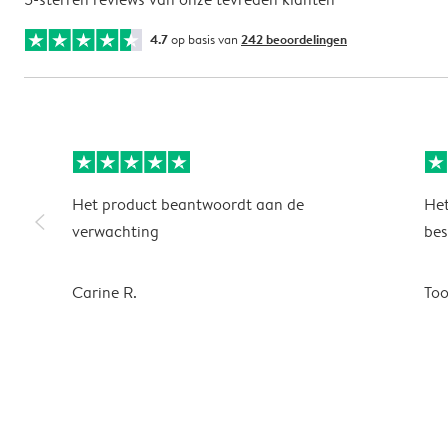
4.7
op basis van
242 beoordelingen
Het product beantwoordt aan de
Het
slim_arrow_left
verwachting
bes
Carine R.
To