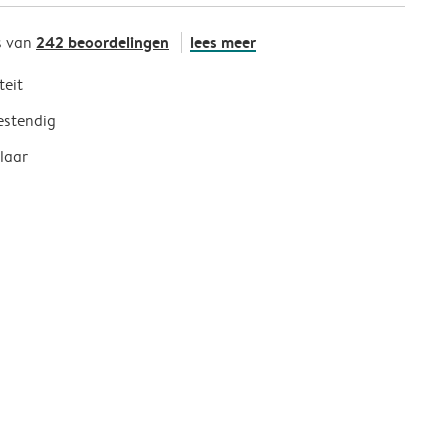
242 beoordelingen
lees meer
s van
teit
estendig
laar