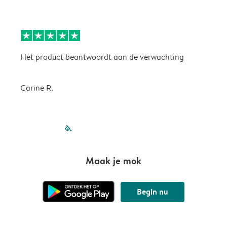
Het product beantwoordt aan de verwachting
H
Carine R.
filled-pagination
outlined-paginatio
outlined-paginat
outlined-pagin
outlined-pag
outlined-p
Maak je mok
Begin nu