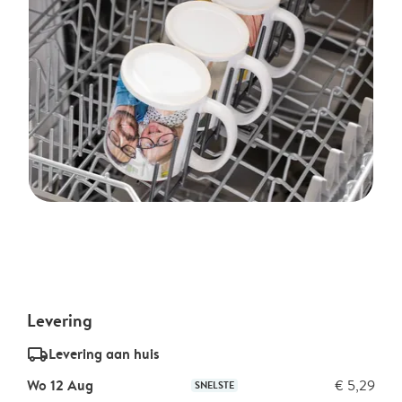
Levering
delivery_standard_v2
Levering aan huis
Wo 12 Aug
€ 5,29
SNELSTE