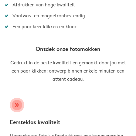
Afdrukken van hoge kwaliteit
Vaatwas- en magnetronbestendig
Een paar keer klikken en klaar
Ontdek onze fotomokken
Gedrukt in de beste kwaliteit en gemaakt door jou met
een paar klikken: ontwerp binnen enkele minuten een
attent cadeau.
stars_plus
Eersteklas kwaliteit
Haarscherpe foto's afgedrukt met een hoogwaardige