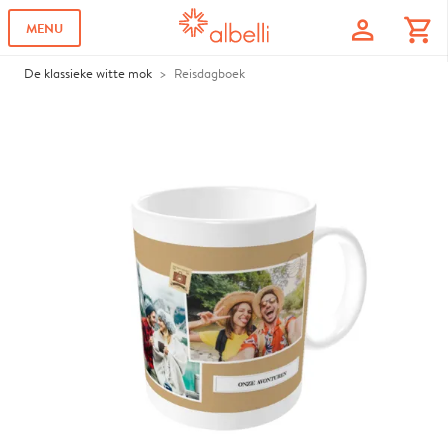
profile
shopping_cart
MENU
De klassieke witte mok
Reisdagboek