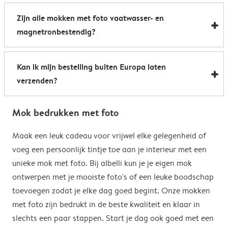
Al onze foto mokken hebben de afmetingen 8,2 x 9,5
een boost te geven. Perfect als relatiegeschenk of om
Zijn alle mokken met foto vaatwasser- en
cm. De inhoud bedraagt 285 ml.
de kantine op het werk te voorzien van stijlvolle
magnetronbestendig?
koffiemokken met foto.
Bijna allemaal. Onze gepersonaliseerde foto mokken
Kan ik mijn bestelling buiten Europa laten
kunnen zowel in de vaatwasser als in de magnetron.
verzenden?
Heel handig: je kunt er dus uit drinken, je drank
opwarmen en je fotomok na de afwas opnieuw
Voor bestellingen buiten de EU zijn de verzendkosten
gebruiken. De enige uitzondering hierop zijn onze
Mok bedrukken met foto
afhankelijk van je afleveradres en worden deze tijdens
magische mokken. Wij raden je aan om deze mok met
het bestelproces berekend. Hou er rekening mee dat
Maak een leuk cadeau voor vrijwel elke gelegenheid of
de hand af te wassen om het magische
de verzendkosten voor bestellingen buiten de EU geen
voeg een persoonlijk tintje toe aan je interieur met een
verrassingseffect zo goed mogelijk te behouden.
eventuele bijkomende kosten van het land omvatten,
unieke mok met foto. Bij albelli kun je je eigen mok
zoals invoerrechten, invoer-btw en douanekosten. Wij
ontwerpen met je mooiste foto's of een leuke boodschap
zijn niet verantwoordelijk voor deze kosten. Je kunt
toevoegen zodat je elke dag goed begint. Onze mokken
contact opnemen met je lokale douane-autoriteiten
met foto zijn bedrukt in de beste kwaliteit en klaar in
om te zien of er extra kosten moeten worden betaald
slechts een paar stappen. Start je dag ook goed met een
voor je bestelling.