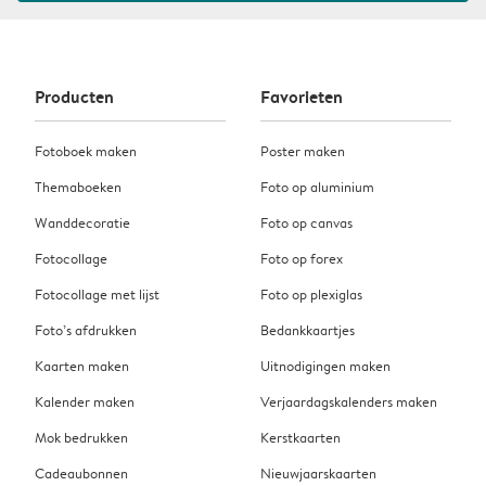
Producten
Favorieten
Fotoboek maken
Poster maken
Themaboeken
Foto op aluminium
Wanddecoratie
Foto op canvas
Fotocollage
Foto op forex
Fotocollage met lijst
Foto op plexiglas
Foto’s afdrukken
Bedankkaartjes
Kaarten maken
Uitnodigingen maken
Kalender maken
Verjaardagskalenders maken
Mok bedrukken
Kerstkaarten
Cadeaubonnen
Nieuwjaarskaarten