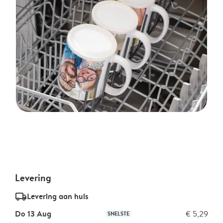
Levering
delivery_standard_v2
Levering aan huis
Do 13 Aug
€ 5,29
SNELSTE