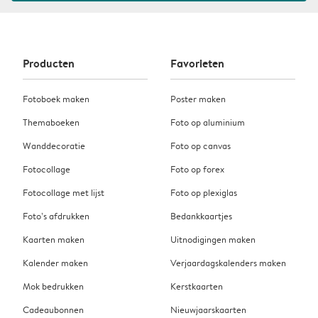
Producten
Favorieten
Fotoboek maken
Poster maken
Themaboeken
Foto op aluminium
Wanddecoratie
Foto op canvas
Fotocollage
Foto op forex
Fotocollage met lijst
Foto op plexiglas
Foto’s afdrukken
Bedankkaartjes
Kaarten maken
Uitnodigingen maken
Kalender maken
Verjaardagskalenders maken
Mok bedrukken
Kerstkaarten
Cadeaubonnen
Nieuwjaarskaarten