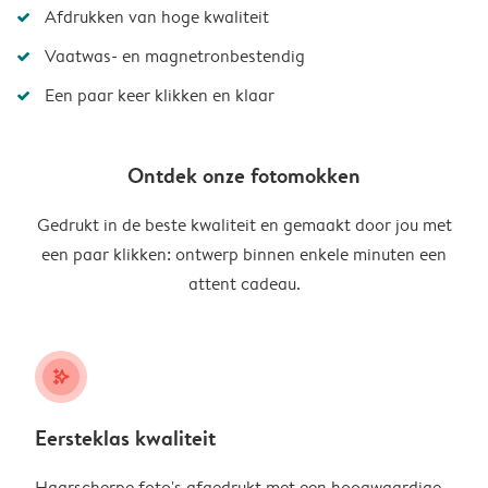
Afdrukken van hoge kwaliteit
Vaatwas- en magnetronbestendig
Een paar keer klikken en klaar
Ontdek onze fotomokken
Gedrukt in de beste kwaliteit en gemaakt door jou met
een paar klikken: ontwerp binnen enkele minuten een
attent cadeau.
stars_plus
Eersteklas kwaliteit
Haarscherpe foto's afgedrukt met een hoogwaardige