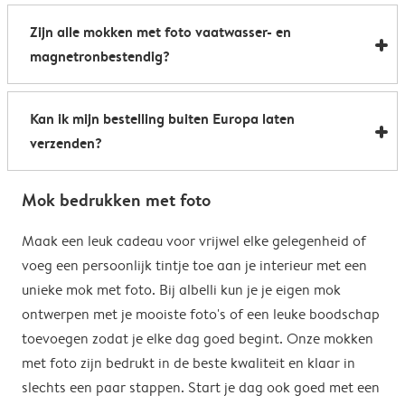
Al onze foto mokken hebben de afmetingen 8,2 x 9,5
een boost te geven. Perfect als relatiegeschenk of om
Zijn alle mokken met foto vaatwasser- en
cm. De inhoud bedraagt 285 ml.
de kantine op het werk te voorzien van stijlvolle
magnetronbestendig?
koffiemokken met foto.
Bijna allemaal. Onze gepersonaliseerde foto mokken
Kan ik mijn bestelling buiten Europa laten
kunnen zowel in de vaatwasser als in de magnetron.
verzenden?
Heel handig: je kunt er dus uit drinken, je drank
opwarmen en je fotomok na de afwas opnieuw
Voor bestellingen buiten de EU zijn de verzendkosten
gebruiken. De enige uitzondering hierop zijn onze
Mok bedrukken met foto
afhankelijk van je afleveradres en worden deze tijdens
magische mokken. Wij raden je aan om deze mok met
het bestelproces berekend. Hou er rekening mee dat
Maak een leuk cadeau voor vrijwel elke gelegenheid of
de hand af te wassen om het magische
de verzendkosten voor bestellingen buiten de EU geen
voeg een persoonlijk tintje toe aan je interieur met een
verrassingseffect zo goed mogelijk te behouden.
eventuele bijkomende kosten van het land omvatten,
unieke mok met foto. Bij albelli kun je je eigen mok
zoals invoerrechten, invoer-btw en douanekosten. Wij
ontwerpen met je mooiste foto's of een leuke boodschap
zijn niet verantwoordelijk voor deze kosten. Je kunt
toevoegen zodat je elke dag goed begint. Onze mokken
contact opnemen met je lokale douane-autoriteiten
met foto zijn bedrukt in de beste kwaliteit en klaar in
om te zien of er extra kosten moeten worden betaald
slechts een paar stappen. Start je dag ook goed met een
voor je bestelling.