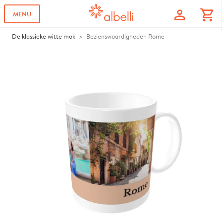
profile
shopping_cart
MENU
De klassieke witte mok
Bezienswaardigheden Rome