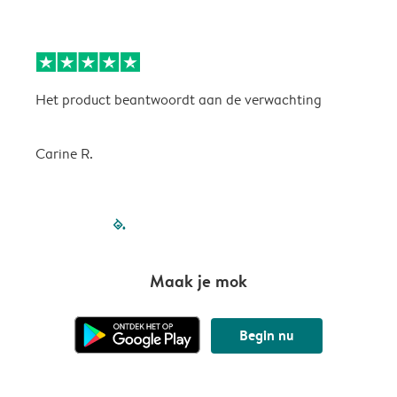
Het product beantwoordt aan de verwachting
H
Carine R.
filled-pagination
outlined-paginatio
outlined-paginat
outlined-pagin
outlined-pag
outlined-p
Maak je mok
Begin nu