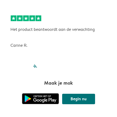
Het product beantwoordt aan de verwachting
H
Carine R.
filled-pagination
outlined-paginatio
outlined-paginat
outlined-pagin
outlined-pag
outlined-p
Maak je mok
Begin nu