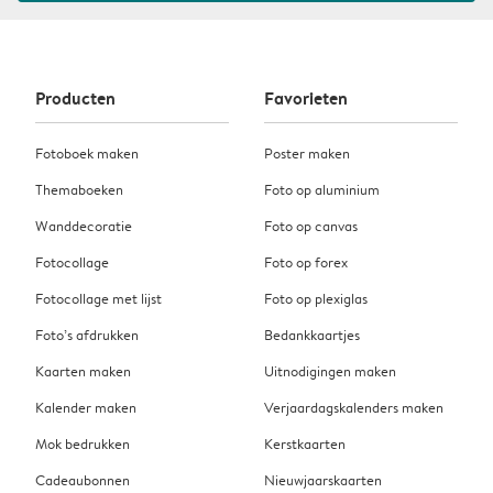
Producten
Favorieten
Fotoboek maken
Poster maken
Themaboeken
Foto op aluminium
Wanddecoratie
Foto op canvas
Fotocollage
Foto op forex
Fotocollage met lijst
Foto op plexiglas
Foto’s afdrukken
Bedankkaartjes
Kaarten maken
Uitnodigingen maken
Kalender maken
Verjaardagskalenders maken
Mok bedrukken
Kerstkaarten
Cadeaubonnen
Nieuwjaarskaarten