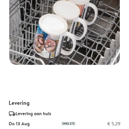
Levering
delivery_standard_v2
Levering aan huis
Do 13 Aug
€ 5,29
SNELSTE