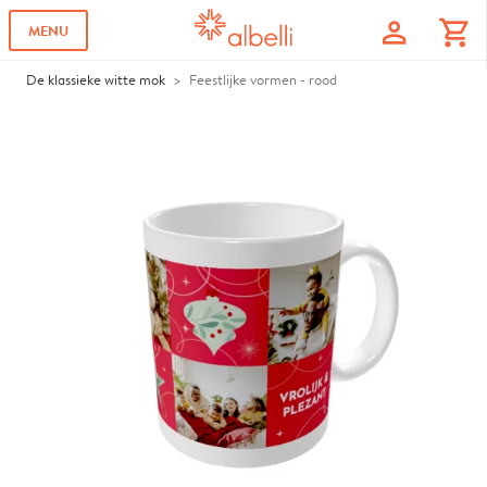
profile
shopping_cart
MENU
De klassieke witte mok
Feestlijke vormen - rood