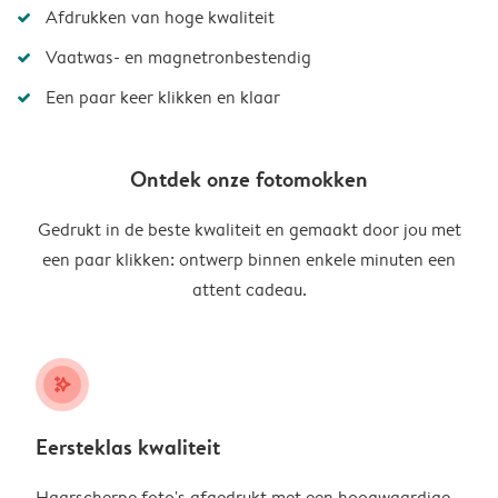
Afdrukken van hoge kwaliteit
Vaatwas- en magnetronbestendig
Een paar keer klikken en klaar
Ontdek onze fotomokken
Gedrukt in de beste kwaliteit en gemaakt door jou met
een paar klikken: ontwerp binnen enkele minuten een
attent cadeau.
stars_plus
Eersteklas kwaliteit
Haarscherpe foto's afgedrukt met een hoogwaardige