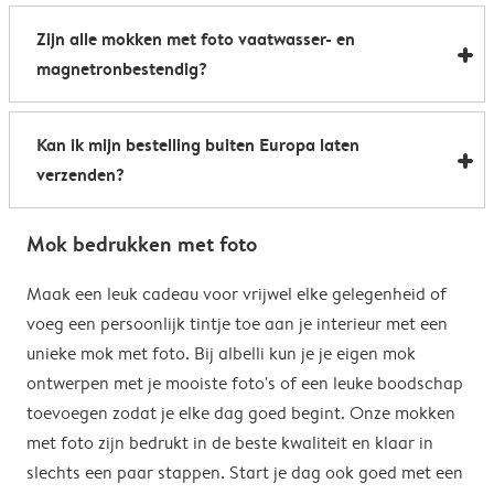
Al onze foto mokken hebben de afmetingen 8,2 x 9,5
een boost te geven. Perfect als relatiegeschenk of om
Zijn alle mokken met foto vaatwasser- en
cm. De inhoud bedraagt 285 ml.
de kantine op het werk te voorzien van stijlvolle
magnetronbestendig?
koffiemokken met foto.
Bijna allemaal. Onze gepersonaliseerde foto mokken
Kan ik mijn bestelling buiten Europa laten
kunnen zowel in de vaatwasser als in de magnetron.
verzenden?
Heel handig: je kunt er dus uit drinken, je drank
opwarmen en je fotomok na de afwas opnieuw
Voor bestellingen buiten de EU zijn de verzendkosten
gebruiken. De enige uitzondering hierop zijn onze
Mok bedrukken met foto
afhankelijk van je afleveradres en worden deze tijdens
magische mokken. Wij raden je aan om deze mok met
het bestelproces berekend. Hou er rekening mee dat
Maak een leuk cadeau voor vrijwel elke gelegenheid of
de hand af te wassen om het magische
de verzendkosten voor bestellingen buiten de EU geen
voeg een persoonlijk tintje toe aan je interieur met een
verrassingseffect zo goed mogelijk te behouden.
eventuele bijkomende kosten van het land omvatten,
unieke mok met foto. Bij albelli kun je je eigen mok
zoals invoerrechten, invoer-btw en douanekosten. Wij
ontwerpen met je mooiste foto's of een leuke boodschap
zijn niet verantwoordelijk voor deze kosten. Je kunt
toevoegen zodat je elke dag goed begint. Onze mokken
contact opnemen met je lokale douane-autoriteiten
met foto zijn bedrukt in de beste kwaliteit en klaar in
om te zien of er extra kosten moeten worden betaald
slechts een paar stappen. Start je dag ook goed met een
voor je bestelling.