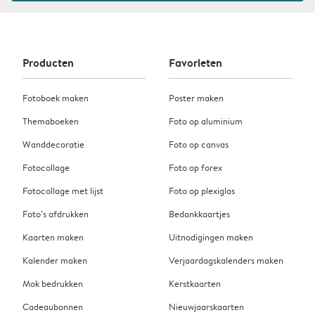
Producten
Favorieten
Fotoboek maken
Poster maken
Themaboeken
Foto op aluminium
Wanddecoratie
Foto op canvas
Fotocollage
Foto op forex
Fotocollage met lijst
Foto op plexiglas
Foto’s afdrukken
Bedankkaartjes
Kaarten maken
Uitnodigingen maken
Kalender maken
Verjaardagskalenders maken
Mok bedrukken
Kerstkaarten
Cadeaubonnen
Nieuwjaarskaarten