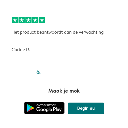
Het product beantwoordt aan de verwachting
H
Carine R.
filled-pagination
outlined-paginatio
outlined-paginat
outlined-pagin
outlined-pag
outlined-p
Maak je mok
Begin nu