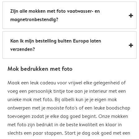
Al onze foto mokken hebben de afmetingen 8,2 x 9,5
een boost te geven. Perfect als relatiegeschenk of om
Zijn alle mokken met foto vaatwasser- en
cm. De inhoud bedraagt 285 ml.
de kantine op het werk te voorzien van stijlvolle
magnetronbestendig?
koffiemokken met foto.
Bijna allemaal. Onze gepersonaliseerde foto mokken
Kan ik mijn bestelling buiten Europa laten
kunnen zowel in de vaatwasser als in de magnetron.
verzenden?
Heel handig: je kunt er dus uit drinken, je drank
opwarmen en je fotomok na de afwas opnieuw
Voor bestellingen buiten de EU zijn de verzendkosten
gebruiken. De enige uitzondering hierop zijn onze
Mok bedrukken met foto
afhankelijk van je afleveradres en worden deze tijdens
magische mokken. Wij raden je aan om deze mok met
het bestelproces berekend. Hou er rekening mee dat
Maak een leuk cadeau voor vrijwel elke gelegenheid of
de hand af te wassen om het magische
de verzendkosten voor bestellingen buiten de EU geen
voeg een persoonlijk tintje toe aan je interieur met een
verrassingseffect zo goed mogelijk te behouden.
eventuele bijkomende kosten van het land omvatten,
unieke mok met foto. Bij albelli kun je je eigen mok
zoals invoerrechten, invoer-btw en douanekosten. Wij
ontwerpen met je mooiste foto's of een leuke boodschap
zijn niet verantwoordelijk voor deze kosten. Je kunt
toevoegen zodat je elke dag goed begint. Onze mokken
contact opnemen met je lokale douane-autoriteiten
met foto zijn bedrukt in de beste kwaliteit en klaar in
om te zien of er extra kosten moeten worden betaald
slechts een paar stappen. Start je dag ook goed met een
voor je bestelling.