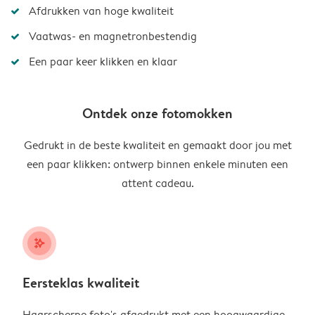
Afdrukken van hoge kwaliteit
Vaatwas- en magnetronbestendig
Een paar keer klikken en klaar
Ontdek onze fotomokken
Gedrukt in de beste kwaliteit en gemaakt door jou met
een paar klikken: ontwerp binnen enkele minuten een
attent cadeau.
stars_plus
Eersteklas kwaliteit
Haarscherpe foto's afgedrukt met een hoogwaardige