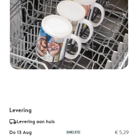
Levering
delivery_standard_v2
Levering aan huis
Do 13 Aug
€ 5,29
SNELSTE