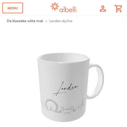
profile
shopping_cart
MENU
De klassieke witte mok
Londen skyline