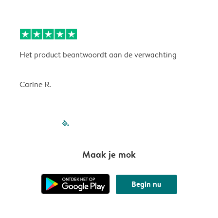
Het product beantwoordt aan de verwachting
H
Carine R.
filled-pagination
outlined-paginatio
outlined-paginat
outlined-pagin
outlined-pag
outlined-p
Maak je mok
Begin nu