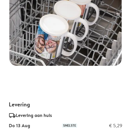
Levering
delivery_standard_v2
Levering aan huis
Do 13 Aug
€ 5,29
SNELSTE