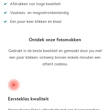
Afdrukken van hoge kwaliteit
Vaatwas- en magnetronbestendig
Een paar keer klikken en klaar
Ontdek onze fotomokken
Gedrukt in de beste kwaliteit en gemaakt door jou met
een paar klikken: ontwerp binnen enkele minuten een
attent cadeau.
stars_plus
Eersteklas kwaliteit
Haarscherpe foto's afgedrukt met een hoogwaardige