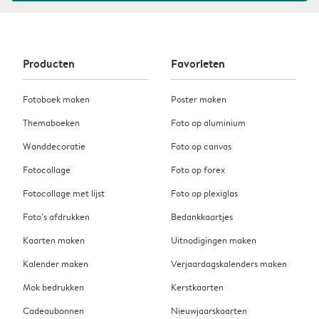
Producten
Favorieten
Fotoboek maken
Poster maken
Themaboeken
Foto op aluminium
Wanddecoratie
Foto op canvas
Fotocollage
Foto op forex
Fotocollage met lijst
Foto op plexiglas
Foto’s afdrukken
Bedankkaartjes
Kaarten maken
Uitnodigingen maken
Kalender maken
Verjaardagskalenders maken
Mok bedrukken
Kerstkaarten
Cadeaubonnen
Nieuwjaarskaarten