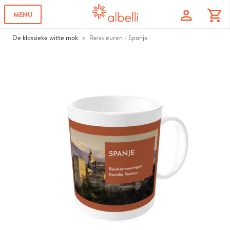
profile
shopping_cart
MENU
De klassieke witte mok
Reiskleuren - Spanje