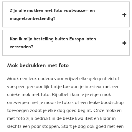
Al onze foto mokken hebben de afmetingen 8,2 x 9,5
een boost te geven. Perfect als relatiegeschenk of om
Zijn alle mokken met foto vaatwasser- en
cm. De inhoud bedraagt 285 ml.
de kantine op het werk te voorzien van stijlvolle
magnetronbestendig?
koffiemokken met foto.
Bijna allemaal. Onze gepersonaliseerde foto mokken
Kan ik mijn bestelling buiten Europa laten
kunnen zowel in de vaatwasser als in de magnetron.
verzenden?
Heel handig: je kunt er dus uit drinken, je drank
opwarmen en je fotomok na de afwas opnieuw
Voor bestellingen buiten de EU zijn de verzendkosten
gebruiken. De enige uitzondering hierop zijn onze
Mok bedrukken met foto
afhankelijk van je afleveradres en worden deze tijdens
magische mokken. Wij raden je aan om deze mok met
het bestelproces berekend. Hou er rekening mee dat
Maak een leuk cadeau voor vrijwel elke gelegenheid of
de hand af te wassen om het magische
de verzendkosten voor bestellingen buiten de EU geen
voeg een persoonlijk tintje toe aan je interieur met een
verrassingseffect zo goed mogelijk te behouden.
eventuele bijkomende kosten van het land omvatten,
unieke mok met foto. Bij albelli kun je je eigen mok
zoals invoerrechten, invoer-btw en douanekosten. Wij
ontwerpen met je mooiste foto's of een leuke boodschap
zijn niet verantwoordelijk voor deze kosten. Je kunt
toevoegen zodat je elke dag goed begint. Onze mokken
contact opnemen met je lokale douane-autoriteiten
met foto zijn bedrukt in de beste kwaliteit en klaar in
om te zien of er extra kosten moeten worden betaald
slechts een paar stappen. Start je dag ook goed met een
voor je bestelling.