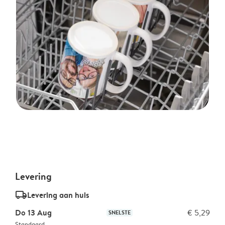
Levering
delivery_standard_v2
Levering aan huis
Do 13 Aug
€ 5,29
SNELSTE
Standaard