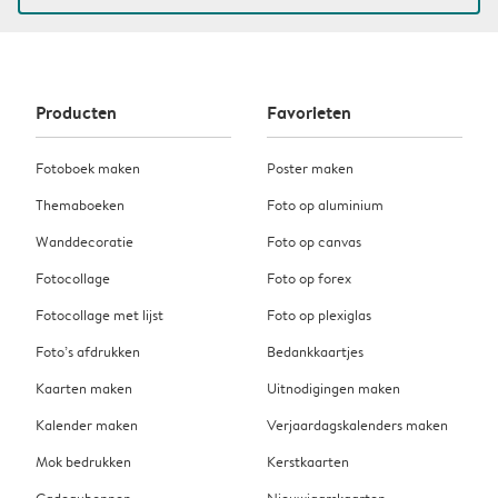
Producten
Favorieten
Fotoboek maken
Poster maken
Themaboeken
Foto op aluminium
Wanddecoratie
Foto op canvas
Fotocollage
Foto op forex
Fotocollage met lijst
Foto op plexiglas
Foto’s afdrukken
Bedankkaartjes
Kaarten maken
Uitnodigingen maken
Kalender maken
Verjaardagskalenders maken
Mok bedrukken
Kerstkaarten
Cadeaubonnen
Nieuwjaarskaarten