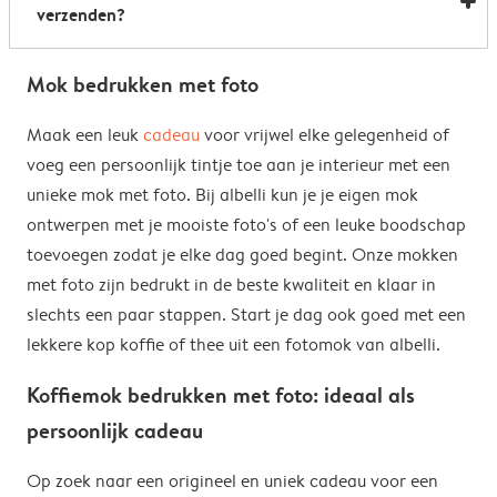
verzenden?
Heel handig: je kunt er dus uit drinken, je drank
opwarmen en je fotomok na de afwas opnieuw
Voor bestellingen buiten de EU zijn de verzendkosten
gebruiken. De enige uitzondering hierop zijn onze
Mok bedrukken met foto
afhankelijk van je afleveradres en worden deze tijdens
magische mokken. Wij raden je aan om deze mok met
het bestelproces berekend. Hou er rekening mee dat
Maak een leuk
cadeau
voor vrijwel elke gelegenheid of
de hand af te wassen om het magische
de verzendkosten voor bestellingen buiten de EU geen
voeg een persoonlijk tintje toe aan je interieur met een
verrassingseffect zo goed mogelijk te behouden.
eventuele bijkomende kosten van het land omvatten,
unieke mok met foto. Bij albelli kun je je eigen mok
zoals invoerrechten, invoer-btw en douanekosten. Wij
ontwerpen met je mooiste foto's of een leuke boodschap
zijn niet verantwoordelijk voor deze kosten. Je kunt
toevoegen zodat je elke dag goed begint. Onze mokken
contact opnemen met je lokale douane-autoriteiten
met foto zijn bedrukt in de beste kwaliteit en klaar in
om te zien of er extra kosten moeten worden betaald
slechts een paar stappen. Start je dag ook goed met een
voor je bestelling.
lekkere kop koffie of thee uit een fotomok van albelli.
Koffiemok bedrukken met foto: ideaal als
persoonlijk cadeau
Op zoek naar een origineel en uniek cadeau voor een