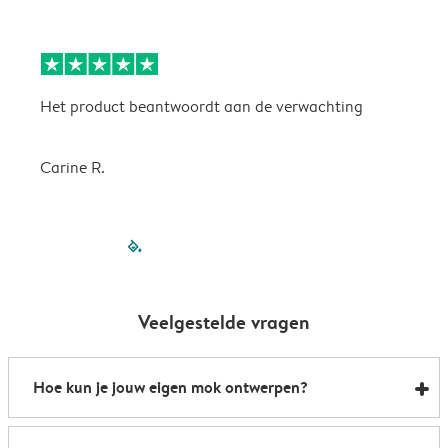
Het product beantwoordt aan de verwachting
H
Carine R.
filled-pagination
outlined-paginatio
outlined-paginat
outlined-pagin
outlined-pag
outlined-p
Veelgestelde vragen
Hoe kun je jouw eigen mok ontwerpen?
Zo kun je binnen enkele minuten je eigen mok laten