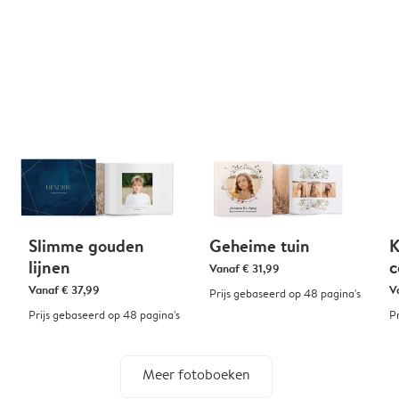
Slimme gouden
Geheime tuin
K
lijnen
Vanaf
€ 31,99
Vanaf
€ 37,99
V
Prijs gebaseerd op 48 pagina's
Prijs gebaseerd op 48 pagina's
P
Meer fotoboeken