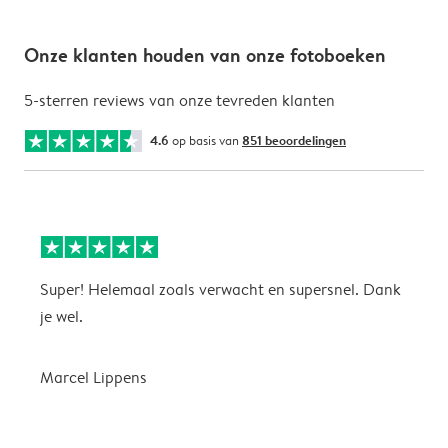
Onze klanten houden van onze fotoboeken
5-sterren reviews van onze tevreden klanten
4.6
op basis van
851 beoordelingen
Super! Helemaal zoals verwacht en supersnel. Dank
G
je wel.
Marcel Lippens