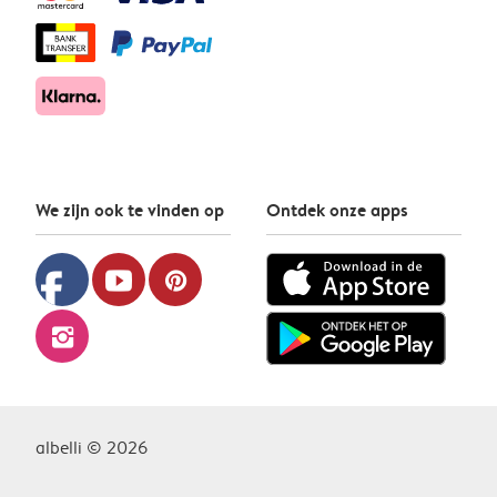
We zijn ook te vinden op
Ontdek onze apps
facebook
youtube
pinterest
instagram
albelli © 2026