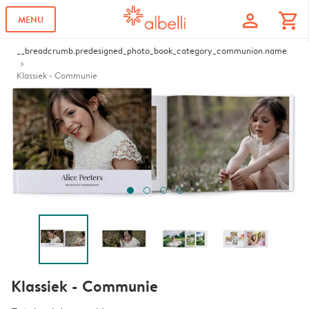
profile
shopping_cart
MENU
__breadcrumb.predesigned_photo_book_category_communion.name
Klassiek - Communie
Klassiek - Communie