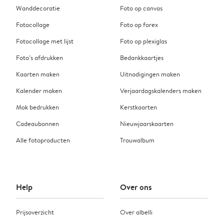
Wanddecoratie
Foto op canvas
Fotocollage
Foto op forex
Fotocollage met lijst
Foto op plexiglas
Foto’s afdrukken
Bedankkaartjes
Kaarten maken
Uitnodigingen maken
Kalender maken
Verjaardagskalenders maken
Mok bedrukken
Kerstkaarten
Cadeaubonnen
Nieuwjaarskaarten
Alle fotoproducten
Trouwalbum
Help
Over ons
Prijsoverzicht
Over albelli