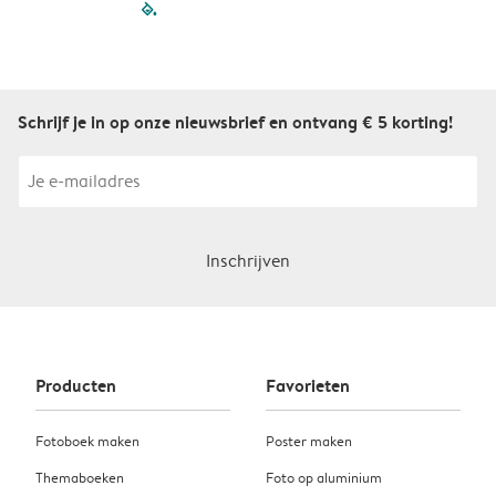
filled-pagination
outlined-paginatio
outlined-paginat
outlined-pagin
outlined-pag
outlined-p
Schrijf je in op onze nieuwsbrief en ontvang € 5 korting!
Inschrijven
Producten
Favorieten
Fotoboek maken
Poster maken
Themaboeken
Foto op aluminium