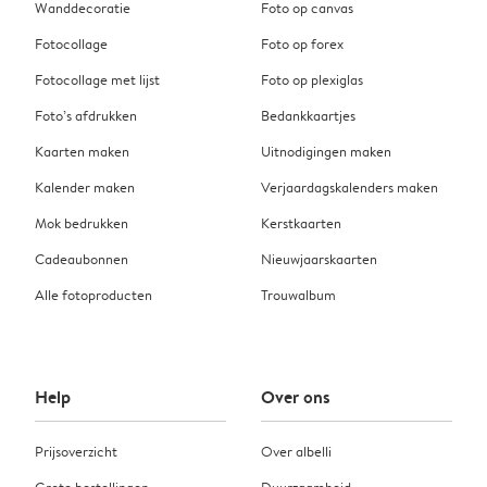
Wanddecoratie
Foto op canvas
Fotocollage
Foto op forex
Fotocollage met lijst
Foto op plexiglas
Foto’s afdrukken
Bedankkaartjes
Kaarten maken
Uitnodigingen maken
Kalender maken
Verjaardagskalenders maken
Mok bedrukken
Kerstkaarten
Cadeaubonnen
Nieuwjaarskaarten
Alle fotoproducten
Trouwalbum
Help
Over ons
Prijsoverzicht
Over albelli