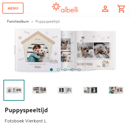
profile
shopping_cart
MENU
Familiealbum
Puppyspeeltijd
Puppyspeeltijd
Fotoboek Vierkant L