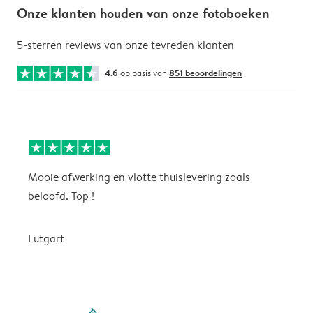
Onze klanten houden van onze fotoboeken
5-sterren reviews van onze tevreden klanten
4.6
op basis van
851 beoordelingen
Mooie afwerking en vlotte thuislevering zoals
m
beloofd. Top !
o
Lutgart
v
filled-pagination
outlined-paginatio
outlined-paginat
outlined-pagin
outlined-pag
outlined-p