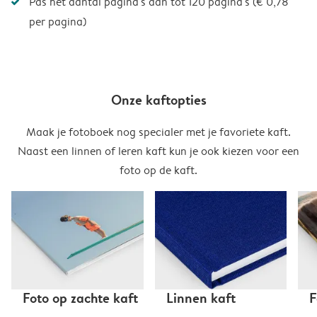
Pas het aantal pagina's aan tot 120 pagina's (€ 0,78
per pagina)
Onze kaftopties
Maak je fotoboek nog specialer met je favoriete kaft.
Naast een linnen of leren kaft kun je ook kiezen voor een
foto op de kaft.
Foto op zachte kaft
Linnen kaft
F