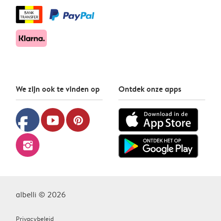
We zijn ook te vinden op
Ontdek onze apps
facebook
youtube
pinterest
instagram
albelli © 2026
Privacybeleid