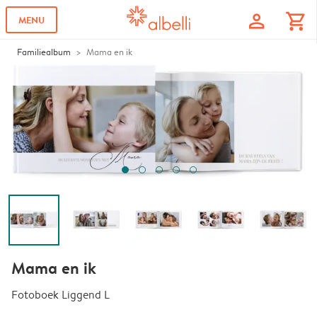
profile
shopping_cart
MENU
Familiealbum
Mama en ik
Mama en ik
Fotoboek Liggend L