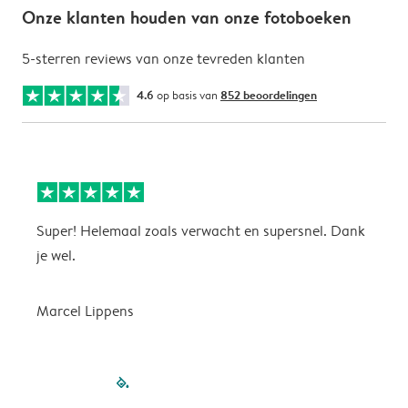
Onze klanten houden van onze fotoboeken
5-sterren reviews van onze tevreden klanten
4.6
op basis van
852 beoordelingen
Super! Helemaal zoals verwacht en supersnel. Dank
G
je wel.
Marcel Lippens
filled-pagination
outlined-paginatio
outlined-paginat
outlined-pagin
outlined-pag
outlined-p