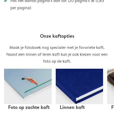
Pas het aantal pagina's aan tot 120 pagina's (€ 0,83
per pagina)
Onze kaftopties
Maak je fotoboek nog specialer met je favoriete kaft.
Naast een linnen of leren kaft kun je ook kiezen voor een
foto op de kaft.
Foto op zachte kaft
Linnen kaft
F