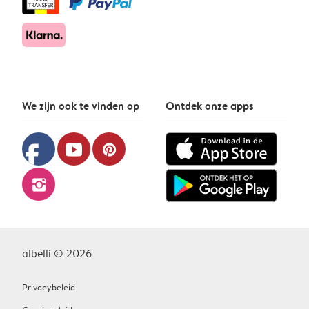
We zijn ook te vinden op
Ontdek onze apps
facebook
youtube
pinterest
instagram
albelli © 2026
Privacybeleid