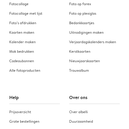
Fotocollage
Foto op forex
Fotocollage met lijst
Foto op plexiglas
Foto’s afdrukken
Bedankkaartjes
Kaarten maken
Uitnodigingen maken
Kalender maken
Verjaardagskalenders maken
Mok bedrukken
Kerstkaarten
Cadeaubonnen
Nieuwjaarskaarten
Alle fotoproducten
Trouwalbum
Help
Over ons
Prijsoverzicht
Over albelli
Grote bestellingen
Duurzaamheid