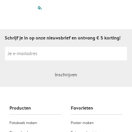
filled-pagination
outlined-paginatio
outlined-paginat
outlined-pagin
outlined-pag
outlined-p
Schrijf je in op onze nieuwsbrief en ontvang € 5 korting!
Inschrijven
Producten
Favorieten
Fotoboek maken
Poster maken