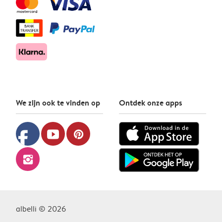
We zijn ook te vinden op
Ontdek onze apps
facebook
youtube
pinterest
instagram
albelli © 2026