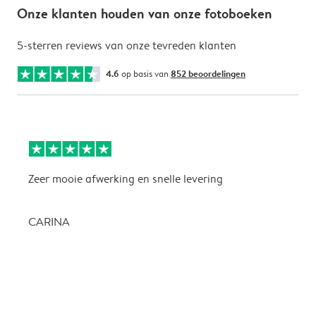
Onze klanten houden van onze fotoboeken
5-sterren reviews van onze tevreden klanten
4.6
op basis van
852 beoordelingen
Zeer mooie afwerking en snelle levering
Z
CARINA
P