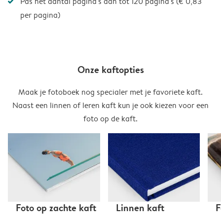
Pas het aantal pagina's aan tot 120 pagina's (€ 0,83
per pagina)
Onze kaftopties
Maak je fotoboek nog specialer met je favoriete kaft.
Naast een linnen of leren kaft kun je ook kiezen voor een
foto op de kaft.
Foto op zachte kaft
Linnen kaft
F