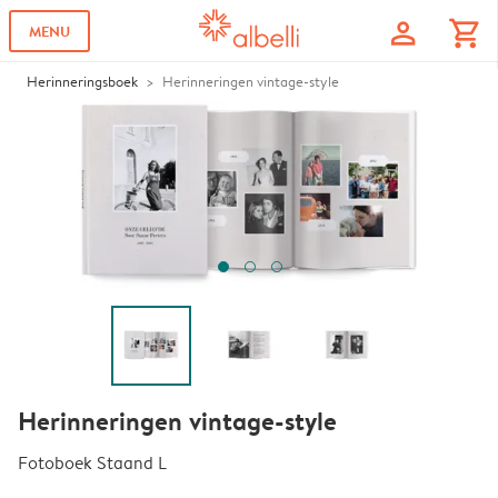
profile
shopping_cart
MENU
Herinneringsboek
Herinneringen vintage-style
Herinneringen vintage-style
Fotoboek Staand L