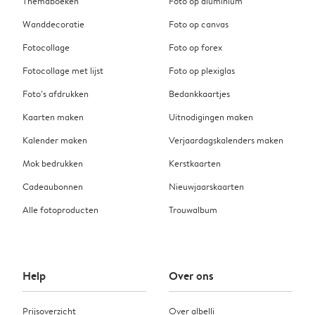
Themaboeken
Foto op aluminium
Wanddecoratie
Foto op canvas
Fotocollage
Foto op forex
Fotocollage met lijst
Foto op plexiglas
Foto’s afdrukken
Bedankkaartjes
Kaarten maken
Uitnodigingen maken
Kalender maken
Verjaardagskalenders maken
Mok bedrukken
Kerstkaarten
Cadeaubonnen
Nieuwjaarskaarten
Alle fotoproducten
Trouwalbum
Help
Over ons
Prijsoverzicht
Over albelli