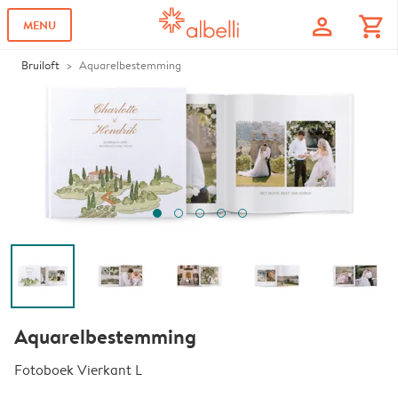
profile
shopping_cart
MENU
Bruiloft
Aquarelbestemming
Aquarelbestemming
Fotoboek Vierkant L