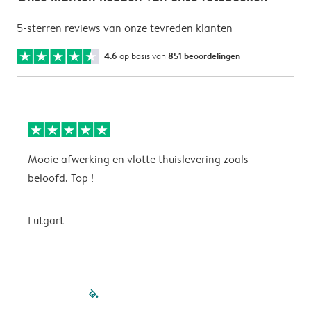
5-sterren reviews van onze tevreden klanten
4.6
op basis van
851 beoordelingen
Mooie afwerking en vlotte thuislevering zoals
m
beloofd. Top !
o
Lutgart
v
filled-pagination
outlined-paginatio
outlined-paginat
outlined-pagin
outlined-pag
outlined-p