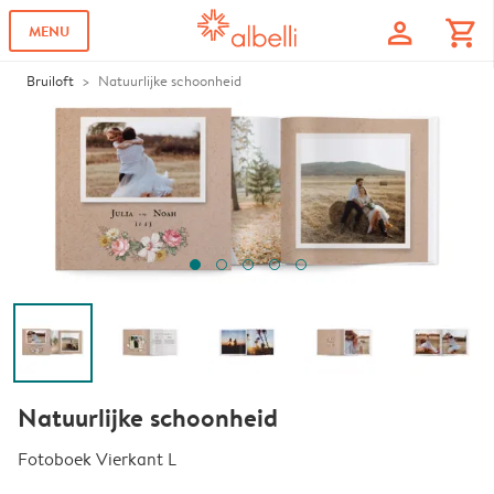
profile
shopping_cart
MENU
Bruiloft
Natuurlijke schoonheid
Natuurlijke schoonheid
Fotoboek Vierkant L