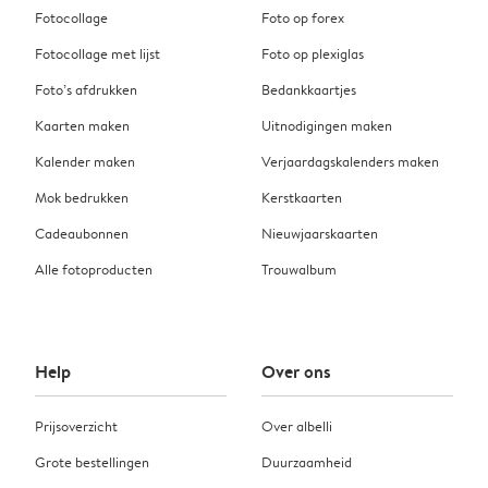
Fotocollage
Foto op forex
Fotocollage met lijst
Foto op plexiglas
Foto’s afdrukken
Bedankkaartjes
Kaarten maken
Uitnodigingen maken
Kalender maken
Verjaardagskalenders maken
Mok bedrukken
Kerstkaarten
Cadeaubonnen
Nieuwjaarskaarten
Alle fotoproducten
Trouwalbum
Help
Over ons
Prijsoverzicht
Over albelli
Grote bestellingen
Duurzaamheid