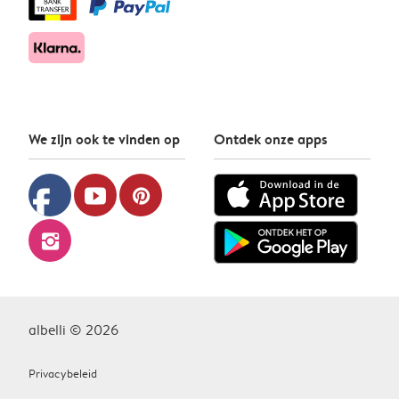
We zijn ook te vinden op
Ontdek onze apps
facebook
youtube
pinterest
instagram
albelli © 2026
Privacybeleid