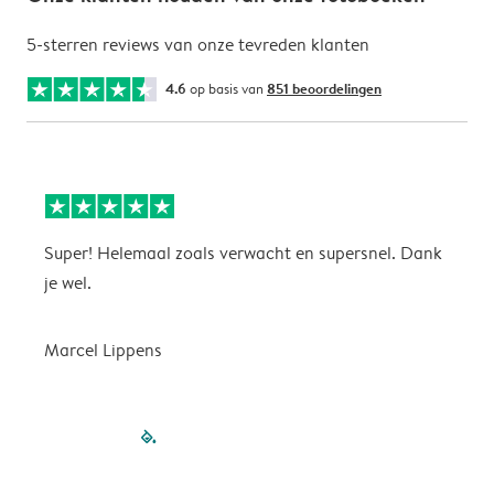
5-sterren reviews van onze tevreden klanten
4.6
op basis van
851 beoordelingen
Super! Helemaal zoals verwacht en supersnel. Dank
G
je wel.
Marcel Lippens
filled-pagination
outlined-paginatio
outlined-paginat
outlined-pagin
outlined-pag
outlined-p