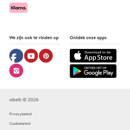
We zijn ook te vinden op
Ontdek onze apps
facebook
youtube
pinterest
instagram
albelli © 2026
Privacybeleid
Cookiebeleid