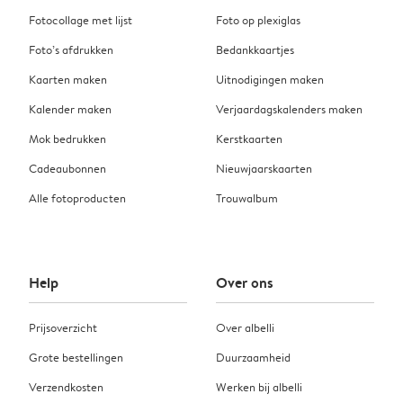
Fotocollage met lijst
Foto op plexiglas
Foto’s afdrukken
Bedankkaartjes
Kaarten maken
Uitnodigingen maken
Kalender maken
Verjaardagskalenders maken
Mok bedrukken
Kerstkaarten
Cadeaubonnen
Nieuwjaarskaarten
Alle fotoproducten
Trouwalbum
Help
Over ons
Prijsoverzicht
Over albelli
Grote bestellingen
Duurzaamheid
Verzendkosten
Werken bij albelli