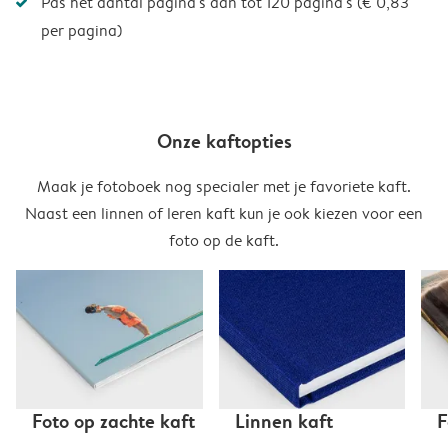
Pas het aantal pagina's aan tot 120 pagina's (€ 0,83
per pagina)
Onze kaftopties
Maak je fotoboek nog specialer met je favoriete kaft.
Naast een linnen of leren kaft kun je ook kiezen voor een
foto op de kaft.
Foto op zachte kaft
Linnen kaft
F