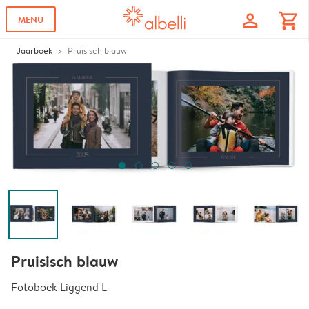
profile
shopping_cart
MENU
Jaarboek
Pruisisch blauw
Pruisisch blauw
Fotoboek Liggend L