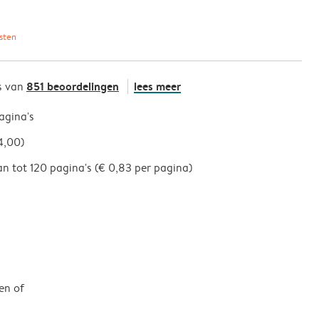
sten
851 beoordelingen
lees meer
s van
pagina's
4,00)
an tot 120 pagina's (€ 0,83 per pagina)
en of