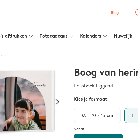
question
Blog
's afdrukken
Fotocadeaus
Kalenders
Huwelijk
slim_arrow_down
slim_arrow_down
slim_arrow_down
gen
Boog van heri
Fotoboek Liggend L
Kies je formaat
M - 20 x 15 cm
L 
Vanaf