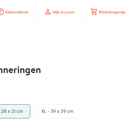
_mark_circle
profile
shopping_cart
Klantendienst
Mijn Account
Winkelwagentje
nneringen
- 28 x 21 cm
XL - 39 x 29 cm