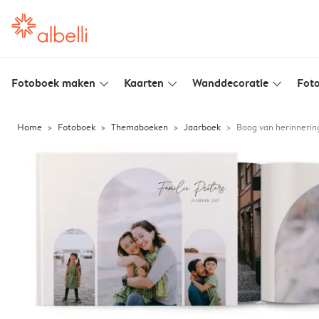
Fotoboek maken
Kaarten
Wanddecoratie
Foto
slim_arrow_down
slim_arrow_down
slim_arrow_down
Home
Fotoboek
Themaboeken
Jaarboek
Boog van herinnerin