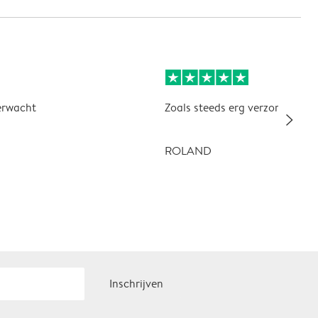
erwacht
Zoals steeds erg verzorgd en kw
slim_arrow_right
ROLAND
Inschrijven