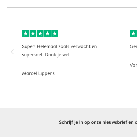
Super! Helemaal zoals verwacht en
Gem
slim_arrow_left
supersnel. Dank je wel.
Va
Marcel Lippens
Schrijf je in op onze nieuwsbrief en