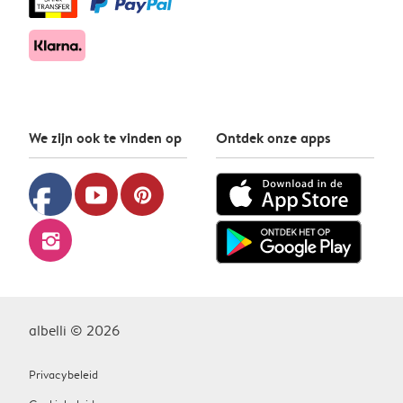
We zijn ook te vinden op
Ontdek onze apps
facebook
youtube
pinterest
instagram
albelli © 2026
Privacybeleid