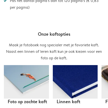
Pas het aantal pagina's aan tot 120 pagina's (€ 0,83
per pagina)
Onze kaftopties
Maak je fotoboek nog specialer met je favoriete kaft.
Naast een linnen of leren kaft kun je ook kiezen voor een
foto op de kaft.
Foto op zachte kaft
Linnen kaft
F