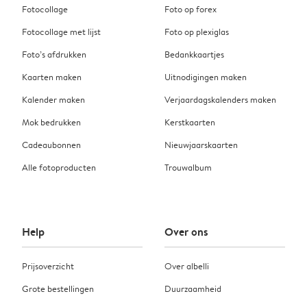
Fotocollage
Foto op forex
Fotocollage met lijst
Foto op plexiglas
Foto’s afdrukken
Bedankkaartjes
Kaarten maken
Uitnodigingen maken
Kalender maken
Verjaardagskalenders maken
Mok bedrukken
Kerstkaarten
Cadeaubonnen
Nieuwjaarskaarten
Alle fotoproducten
Trouwalbum
Help
Over ons
Prijsoverzicht
Over albelli
Grote bestellingen
Duurzaamheid