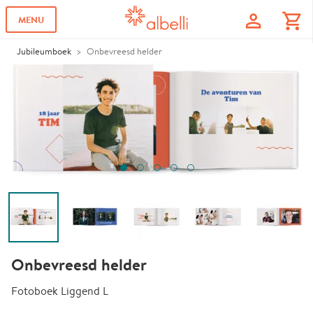
profile
shopping_cart
MENU
Jubileumboek
Onbevreesd helder
Onbevreesd helder
Fotoboek Liggend L