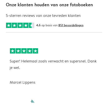
Onze klanten houden van onze fotoboeken
5-sterren reviews van onze tevreden klanten
4.6
op basis van
851 beoordelingen
Super! Helemaal zoals verwacht en supersnel. Dank
G
je wel.
Marcel Lippens
filled-pagination
outlined-paginatio
outlined-paginat
outlined-pagin
outlined-pag
outlined-p