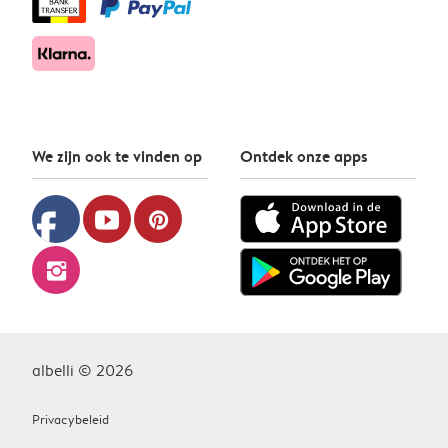
We zijn ook te vinden op
Ontdek onze apps
facebook
youtube
pinterest
instagram
albelli © 2026
Privacybeleid