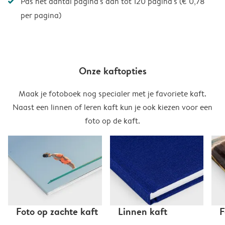
Pas het aantal pagina's aan tot 120 pagina's (€ 0,78
per pagina)
Onze kaftopties
Maak je fotoboek nog specialer met je favoriete kaft.
Naast een linnen of leren kaft kun je ook kiezen voor een
foto op de kaft.
Foto op zachte kaft
Linnen kaft
F