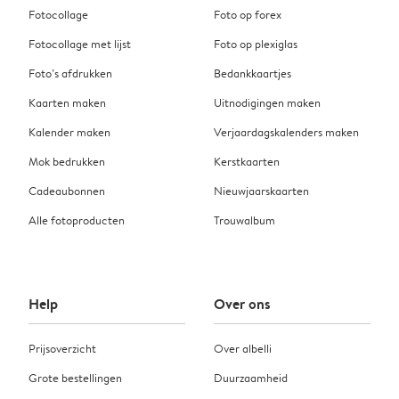
Fotocollage
Foto op forex
Fotocollage met lijst
Foto op plexiglas
Foto’s afdrukken
Bedankkaartjes
Kaarten maken
Uitnodigingen maken
Kalender maken
Verjaardagskalenders maken
Mok bedrukken
Kerstkaarten
Cadeaubonnen
Nieuwjaarskaarten
Alle fotoproducten
Trouwalbum
Help
Over ons
Prijsoverzicht
Over albelli
Grote bestellingen
Duurzaamheid