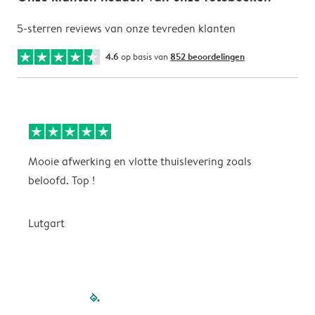
5-sterren reviews van onze tevreden klanten
4.6
op basis van
852 beoordelingen
Mooie afwerking en vlotte thuislevering zoals
m
beloofd. Top !
o
Lutgart
v
filled-pagination
outlined-paginatio
outlined-paginat
outlined-pagin
outlined-pag
outlined-p