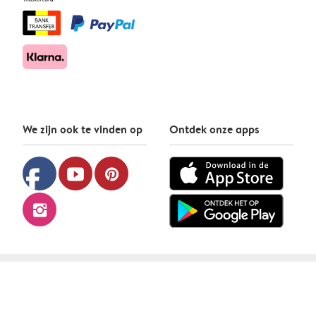
We zijn ook te vinden op
Ontdek onze apps
facebook
youtube
pinterest
instagram
albelli © 2026
Privacybeleid