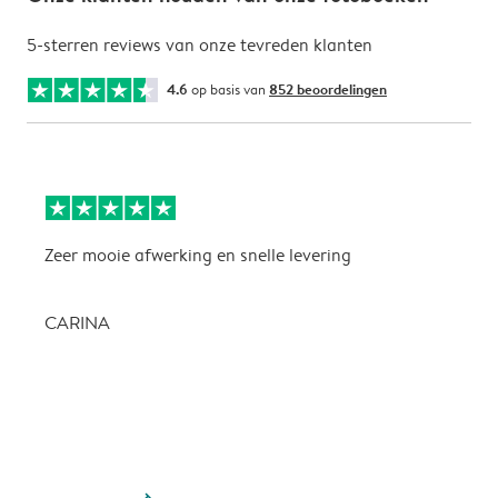
5-sterren reviews van onze tevreden klanten
4.6
op basis van
852 beoordelingen
Zeer mooie afwerking en snelle levering
Z
CARINA
P