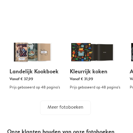
Landelijk Kookboek
Kleurrijk koken
A
Vanaf
€ 37,99
Vanaf
€ 31,99
V
Prijs gebaseerd op 48 pagina's
Prijs gebaseerd op 48 pagina's
P
Meer fotoboeken
Onze klanten houden van onze fotoboeken