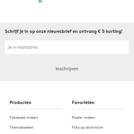
filled-pagination
outlined-paginatio
outlined-paginat
outlined-pagin
outlined-pag
outlined-p
Schrijf je in op onze nieuwsbrief en ontvang € 5 korting!
Inschrijven
Producten
Favorieten
Fotoboek maken
Poster maken
Themaboeken
Foto op aluminium