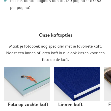
Pas het aantal pagina's aan tot 120 pagina's (€ 0,83
per pagina)
Onze kaftopties
Maak je fotoboek nog specialer met je favoriete kaft.
Naast een linnen of leren kaft kun je ook kiezen voor een
foto op de kaft.
Foto op zachte kaft
Linnen kaft
F