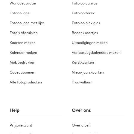
Wanddecoratie
Foto op canvas
Fotocollage
Foto op forex
Fotocollage met lijst
Foto op plexiglas
Foto’s afdrukken
Bedankkaartjes
Kaarten maken
Uitnodigingen maken
Kalender maken
Verjaardagskalenders maken
Mok bedrukken
Kerstkaarten
Cadeaubonnen
Nieuwjaarskaarten
Alle fotoproducten
Trouwalbum
Help
Over ons
Prijsoverzicht
Over albelli