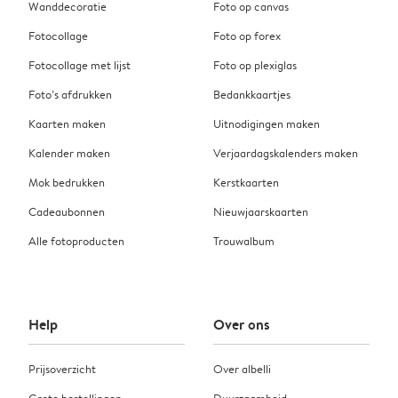
Wanddecoratie
Foto op canvas
Fotocollage
Foto op forex
Fotocollage met lijst
Foto op plexiglas
Foto’s afdrukken
Bedankkaartjes
Kaarten maken
Uitnodigingen maken
Kalender maken
Verjaardagskalenders maken
Mok bedrukken
Kerstkaarten
Cadeaubonnen
Nieuwjaarskaarten
Alle fotoproducten
Trouwalbum
Help
Over ons
Prijsoverzicht
Over albelli