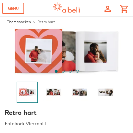
profile
shopping_cart
MENU
Themaboeken
Retro hart
Retro hart
Fotoboek Vierkant L