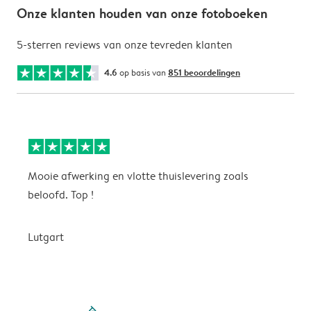
Onze klanten houden van onze fotoboeken
5-sterren reviews van onze tevreden klanten
4.6
op basis van
851 beoordelingen
Mooie afwerking en vlotte thuislevering zoals
m
beloofd. Top !
o
Lutgart
v
filled-pagination
outlined-paginatio
outlined-paginat
outlined-pagin
outlined-pag
outlined-p