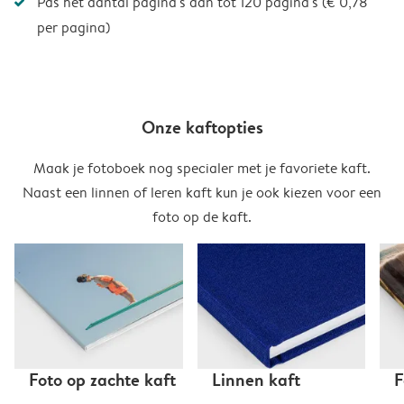
Pas het aantal pagina's aan tot 120 pagina's (€ 0,78
per pagina)
Onze kaftopties
Maak je fotoboek nog specialer met je favoriete kaft.
Naast een linnen of leren kaft kun je ook kiezen voor een
foto op de kaft.
Foto op zachte kaft
Linnen kaft
F