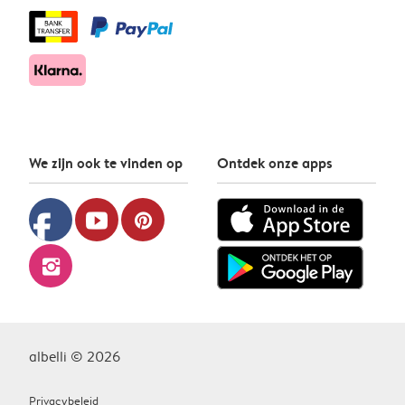
We zijn ook te vinden op
Ontdek onze apps
facebook
youtube
pinterest
instagram
albelli © 2026
Privacybeleid