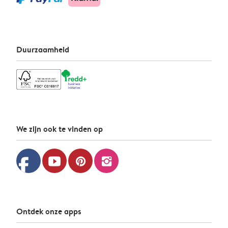
Duurzaamheid
We zijn ook te vinden op
facebook
youtube
pinterest
instagram
Ontdek onze apps