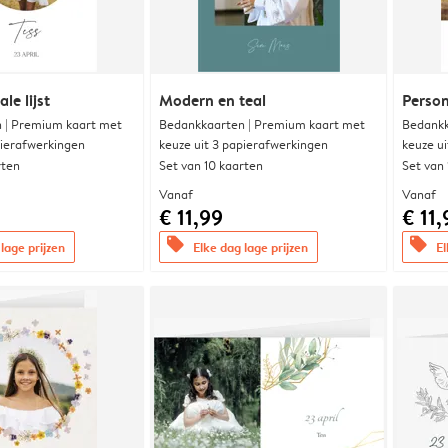
le lijst
Modern en teal
Person
 | Premium kaart met
Bedankkaarten | Premium kaart met
Bedankk
pierafwerkingen
keuze uit 3 papierafwerkingen
keuze u
rten
Set van 10 kaarten
Set van
Vanaf
Vanaf
€ 11,99
€ 11,
offers
offers
lage prijzen
Elke dag lage prijzen
El