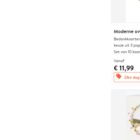
Moderne ova
Bedankkaarten
keuze uit 3 pa
Set van 10 kaa
Vanaf
€ 11,99
offers
Elke dag 