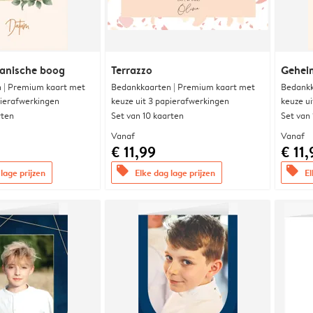
anische boog
Terrazzo
Gehei
 | Premium kaart met
Bedankkaarten | Premium kaart met
Bedankk
pierafwerkingen
keuze uit 3 papierafwerkingen
keuze u
rten
Set van 10 kaarten
Set van
Vanaf
Vanaf
€ 11,99
€ 11,
offers
offers
lage prijzen
Elke dag lage prijzen
El