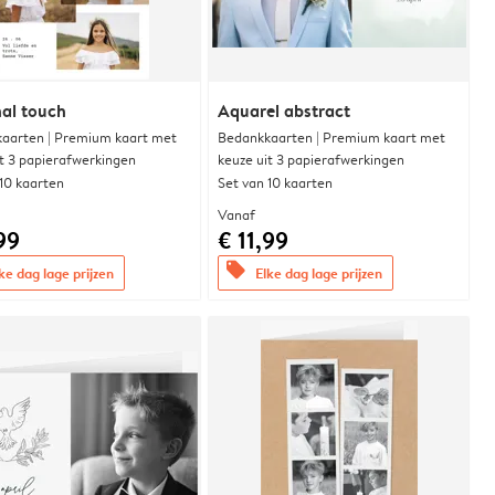
al touch
Aquarel abstract
aarten | Premium kaart met
Bedankkaarten | Premium kaart met
it 3 papierafwerkingen
keuze uit 3 papierafwerkingen
 10 kaarten
Set van 10 kaarten
Vanaf
99
€ 11,99
offers
ke dag lage prijzen
Elke dag lage prijzen