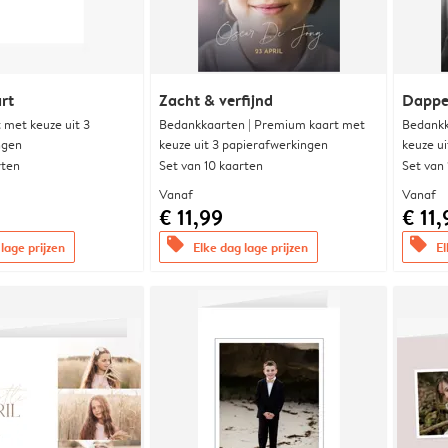
rt
Zacht & verfijnd
Dappe
met keuze uit 3
Bedankkaarten | Premium kaart met
Bedankk
ngen
keuze uit 3 papierafwerkingen
keuze u
rten
Set van 10 kaarten
Set van
Vanaf
Vanaf
€ 11,99
€ 11,
offers
offers
lage prijzen
Elke dag lage prijzen
El