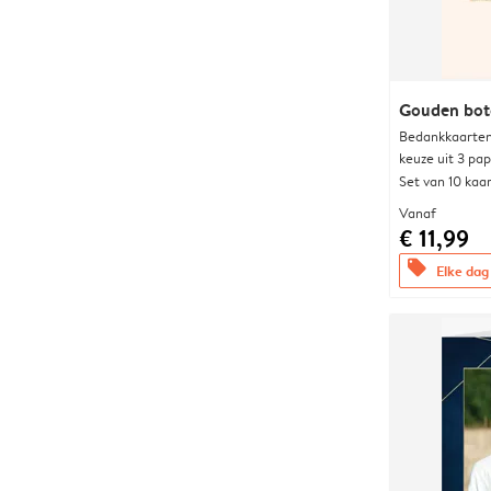
Gouden bot
Bedankkaarten
keuze uit 3 pa
Set van 10 kaa
Vanaf
€ 11,99
offers
Elke dag 