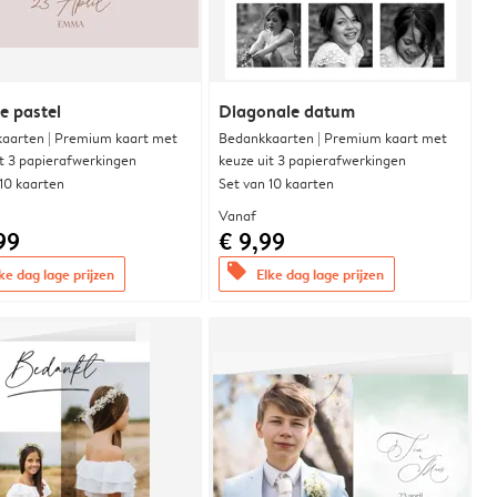
e pastel
Diagonale datum
aarten | Premium kaart met
Bedankkaarten | Premium kaart met
it 3 papierafwerkingen
keuze uit 3 papierafwerkingen
 10 kaarten
Set van 10 kaarten
Vanaf
99
€ 9,99
offers
ke dag lage prijzen
Elke dag lage prijzen