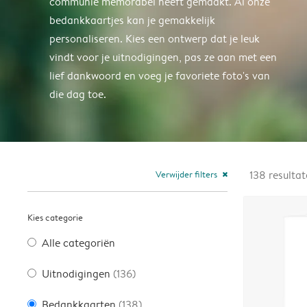
communie memorabel heeft gemaakt. Al onze
bedankkaartjes kan je gemakkelijk
personaliseren. Kies een ontwerp dat je leuk
vindt voor je uitnodigingen, pas ze aan met een
lief dankwoord en voeg je favoriete foto's van
die dag toe.
Verwijder filters
138
resulta
close
Kies categorie
Alle categoriën
Uitnodigingen
(136)
Bedankkaarten
(138)