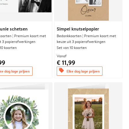
nie schetsen
Simpel knutselpapier
aarten | Premium kaart met
Bedankkaarten | Premium kaart met
it 3 papierafwerkingen
keuze uit 3 papierafwerkingen
 10 kaarten
Set van 10 kaarten
Vanaf
99
€ 11,99
offers
ke dag lage prijzen
Elke dag lage prijzen