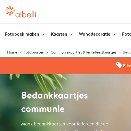
Fotoboek maken
Kaarten
Wanddecoratie
Foto
slim_arrow_down
slim_arrow_down
slim_arrow_down
Home
Fotokaarten
Communiekaartjes & lentefeestkaartjes
Beda
offers
Elk
Bedankkaartjes
communie
Maak bedankkaarten voor iedereen die de