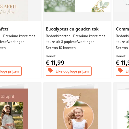
fetti
Eucalyptus en gouden tak
Commu
 | Premium kaart met
Bedankkaarten | Premium kaart met
Bedankk
pierafwerkingen
keuze uit 3 papierafwerkingen
keuze u
rten
Set van 10 kaarten
Set van
Vanaf
Vanaf
€ 11,99
€ 11,
offers
offers
lage prijzen
Elke dag lage prijzen
El