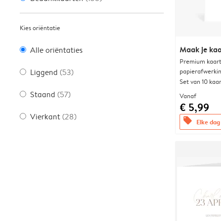
Kies oriëntatie
Maak je kaa
Alle oriëntaties
Premium kaart 
papierafwerki
Liggend
(53)
Set van 10 kaa
Staand
(57)
Vanaf
€ 5,99
Vierkant
(28)
offers
Elke dag 