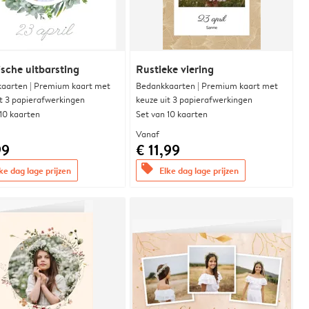
sche uitbarsting
Rustieke viering
aarten | Premium kaart met
Bedankkaarten | Premium kaart met
it 3 papierafwerkingen
keuze uit 3 papierafwerkingen
 10 kaarten
Set van 10 kaarten
Vanaf
99
€ 11,99
offers
ke dag lage prijzen
Elke dag lage prijzen