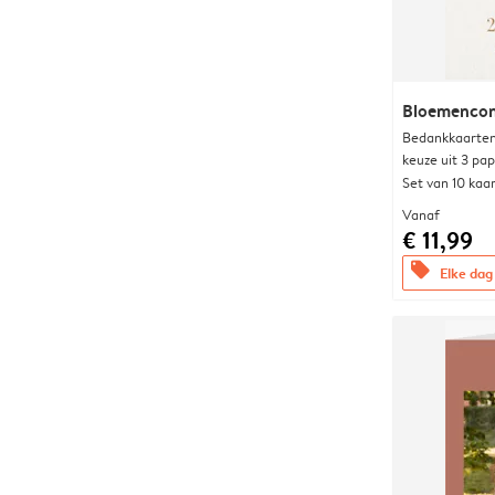
Bloemencon
Bedankkaarten
keuze uit 3 pa
Set van 10 kaa
Vanaf
€ 11,99
offers
Elke dag 