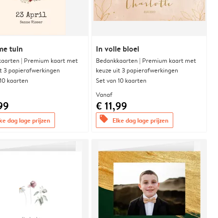
me tuin
In volle bloei
aarten | Premium kaart met
Bedankkaarten | Premium kaart met
it 3 papierafwerkingen
keuze uit 3 papierafwerkingen
 10 kaarten
Set van 10 kaarten
Vanaf
99
€ 11,99
offers
ke dag lage prijzen
Elke dag lage prijzen