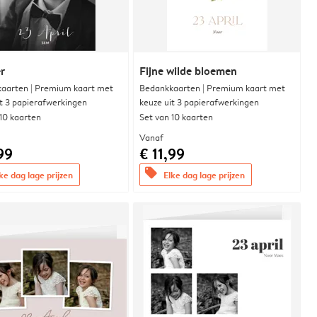
r
Fijne wilde bloemen
aarten | Premium kaart met
Bedankkaarten | Premium kaart met
it 3 papierafwerkingen
keuze uit 3 papierafwerkingen
 10 kaarten
Set van 10 kaarten
Vanaf
99
€ 11,99
offers
ke dag lage prijzen
Elke dag lage prijzen