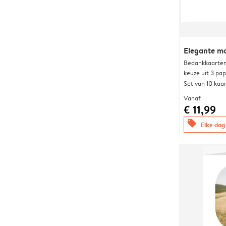
Elegante 
Bedankkaarten
keuze uit 3 pa
Set van 10 kaa
Vanaf
€ 11,99
offers
Elke dag 