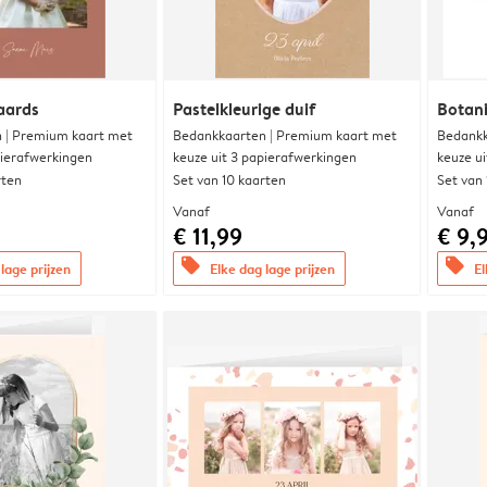
aards
Pastelkleurige duif
Botani
 | Premium kaart met
Bedankkaarten | Premium kaart met
Bedankk
pierafwerkingen
keuze uit 3 papierafwerkingen
keuze u
rten
Set van 10 kaarten
Set van
Vanaf
Vanaf
€ 11,99
€ 9,
offers
offers
lage prijzen
Elke dag lage prijzen
El