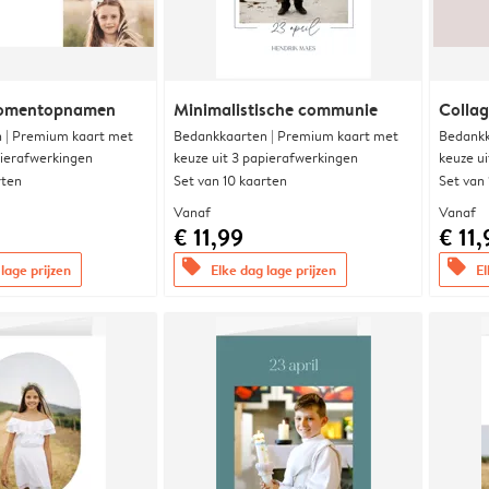
momentopnamen
Minimalistische communie
Collag
 | Premium kaart met
Bedankkaarten | Premium kaart met
Bedankk
pierafwerkingen
keuze uit 3 papierafwerkingen
keuze u
rten
Set van 10 kaarten
Set van
Vanaf
Vanaf
€ 11,99
€ 11,
offers
offers
lage prijzen
Elke dag lage prijzen
El