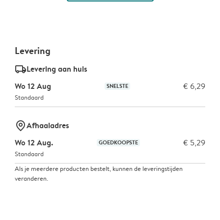
Levering
delivery_standard_v2
Levering aan huis
Wo 12 Aug
€ 6,29
SNELSTE
Standaard
marker-pin
Afhaaladres
Wo 12 Aug.
€ 5,29
GOEDKOOPSTE
Standaard
Als je meerdere producten bestelt, kunnen de leveringstijden
veranderen.