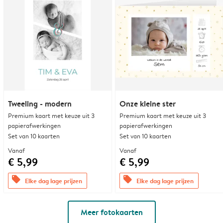
Tweeling - modern
Onze kleine ster
Premium kaart met keuze uit 3
Premium kaart met keuze uit 3
papierafwerkingen
papierafwerkingen
Set van 10 kaarten
Set van 10 kaarten
Vanaf
Vanaf
€ 5,99
€ 5,99
offers
offers
Elke dag lage prijzen
Elke dag lage prijzen
Meer fotokaarten