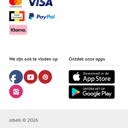
We zijn ook te vinden op
Ontdek onze apps
facebook
youtube
pinterest
instagram
albelli © 2026