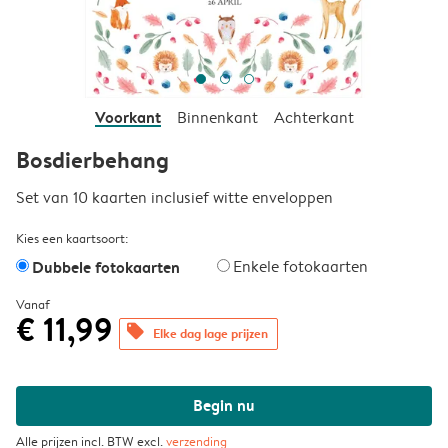
Voorkant
Binnenkant
Achterkant
Bosdierbehang
Set van 10 kaarten inclusief witte enveloppen
Kies een kaartsoort:
Dubbele fotokaarten
Enkele fotokaarten
Vanaf
€ 11,99
offers
Elke dag lage prijzen
Begin nu
Alle prijzen incl. BTW excl.
verzending