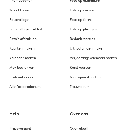
Themaboeken
Foto op aluminium
Wanddecoratie
Foto op canvas
Fotocollage
Foto op forex
Fotocollage met lijst
Foto op plexiglas
Foto’s afdrukken
Bedankkaartjes
Kaarten maken
Uitnodigingen maken
Kalender maken
Verjaardagskalenders maken
Mok bedrukken
Kerstkaarten
Cadeaubonnen
Nieuwjaarskaarten
Alle fotoproducten
Trouwalbum
Help
Over ons
Prijsoverzicht
Over albelli