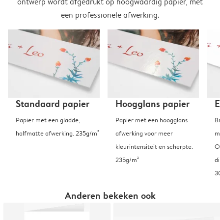
ontwerp wordt afgedrukt op hoogwaardig papier, met
een professionele afwerking.
Standaard papier
Hoogglans papier
E
Papier met een gladde,
Papier met een hoogglans
B
halfmatte afwerking. 235g/m²
afwerking voor meer
m
kleurintensiteit en scherpte.
O
235g/m²
d
3
Anderen bekeken ook