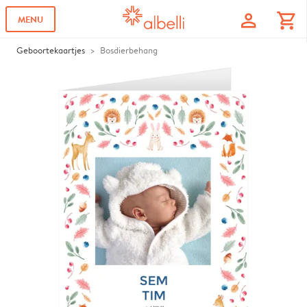
profile
shopping_cart
MENU
Geboortekaartjes
Bosdierbehang