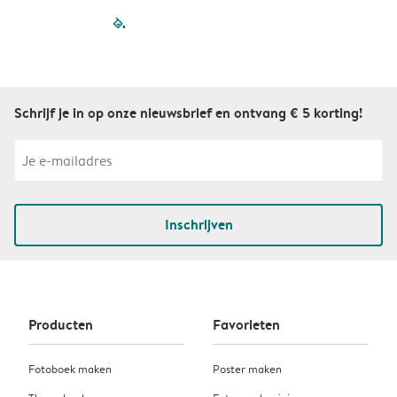
filled-pagination
outlined-paginatio
outlined-paginat
outlined-pagin
outlined-pag
outlined-p
Schrijf je in op onze nieuwsbrief en ontvang € 5 korting!
Inschrijven
Producten
Favorieten
Fotoboek maken
Poster maken