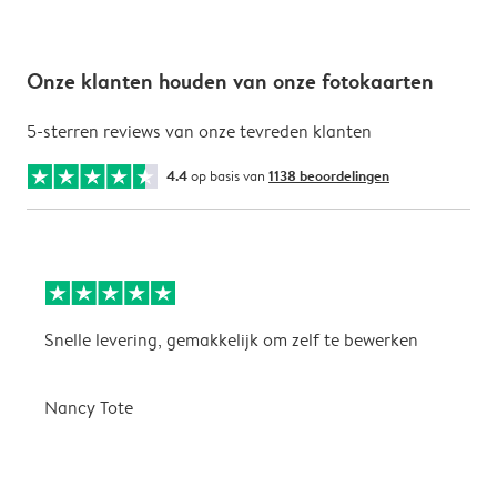
Onze klanten houden van onze fotokaarten
5-sterren reviews van onze tevreden klanten
4.4
op basis van
1138 beoordelingen
Snelle levering, gemakkelijk om zelf te bewerken
D
i
Nancy Tote