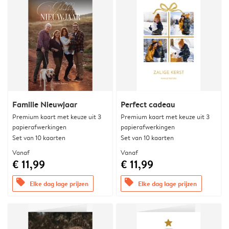
Familie Nieuwjaar
Perfect cadeau
Premium kaart met keuze uit 3
Premium kaart met keuze uit 3
papierafwerkingen
papierafwerkingen
Set van 10 kaarten
Set van 10 kaarten
Vanaf
Vanaf
€ 11,99
€ 11,99
offers
offers
Elke dag lage prijzen
Elke dag lage prijzen