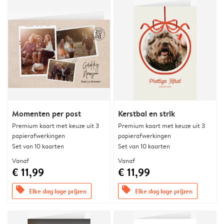
Momenten per post
Kerstbal en strik
Premium kaart met keuze uit 3
Premium kaart met keuze uit 3
papierafwerkingen
papierafwerkingen
Set van 10 kaarten
Set van 10 kaarten
Vanaf
Vanaf
€ 11,99
€ 11,99
offers
offers
Elke dag lage prijzen
Elke dag lage prijzen