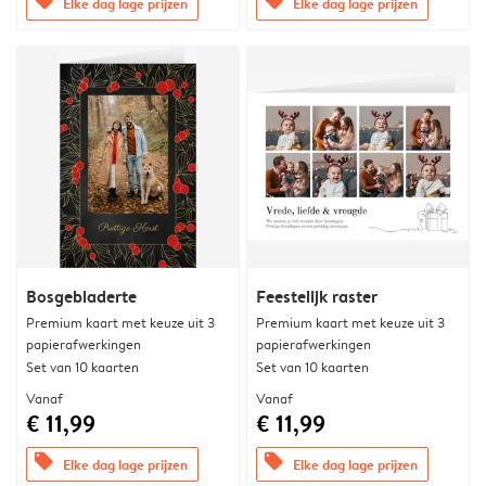
offers
offers
Elke dag lage prijzen
Elke dag lage prijzen
Bosgebladerte
Feestelijk raster
Premium kaart met keuze uit 3
Premium kaart met keuze uit 3
papierafwerkingen
papierafwerkingen
Set van 10 kaarten
Set van 10 kaarten
Vanaf
Vanaf
€ 11,99
€ 11,99
offers
offers
Elke dag lage prijzen
Elke dag lage prijzen