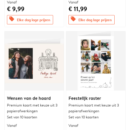
Vanaf
Vanaf
€ 9,99
€ 11,99
offers
offers
Elke dag lage prijzen
Elke dag lage prijzen
Wensen van de haard
Feestelijk raster
Premium kaart met keuze uit 3
Premium kaart met keuze uit 3
papierafwerkingen
papierafwerkingen
Set van 10 kaarten
Set van 10 kaarten
Vanaf
Vanaf