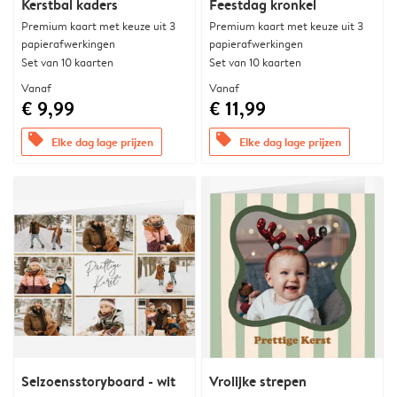
Kerstbal kaders
Feestdag kronkel
Premium kaart met keuze uit 3
Premium kaart met keuze uit 3
papierafwerkingen
papierafwerkingen
Set van 10 kaarten
Set van 10 kaarten
Vanaf
Vanaf
€ 9,99
€ 11,99
offers
offers
Elke dag lage prijzen
Elke dag lage prijzen
Seizoensstoryboard - wit
Vrolijke strepen