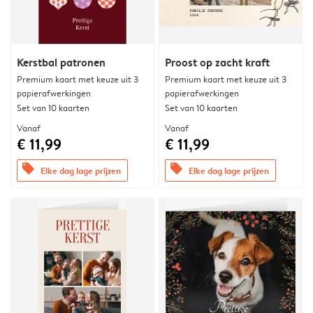
Kerstbal patronen
Proost op zacht kraft
Premium kaart met keuze uit 3
Premium kaart met keuze uit 3
papierafwerkingen
papierafwerkingen
Set van 10 kaarten
Set van 10 kaarten
Vanaf
Vanaf
€ 11,99
€ 11,99
offers
offers
Elke dag lage prijzen
Elke dag lage prijzen