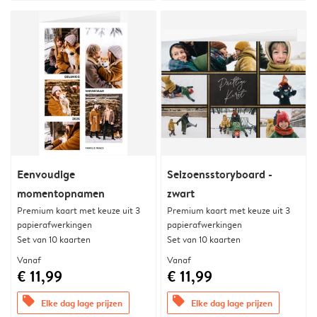
Eenvoudige
Seizoensstoryboard -
momentopnamen
zwart
Premium kaart met keuze uit 3
Premium kaart met keuze uit 3
papierafwerkingen
papierafwerkingen
Set van 10 kaarten
Set van 10 kaarten
Vanaf
Vanaf
€ 11,99
€ 11,99
offers
offers
Elke dag lage prijzen
Elke dag lage prijzen