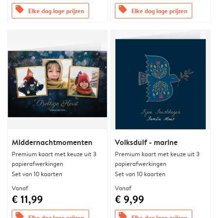
offers
offers
Elke dag lage prijzen
Elke dag lage prijzen
Middernachtmomenten
Volksduif - marine
Premium kaart met keuze uit 3
Premium kaart met keuze uit 3
papierafwerkingen
papierafwerkingen
Set van 10 kaarten
Set van 10 kaarten
Vanaf
Vanaf
€ 11,99
€ 9,99
offers
offers
Elke dag lage prijzen
Elke dag lage prijzen