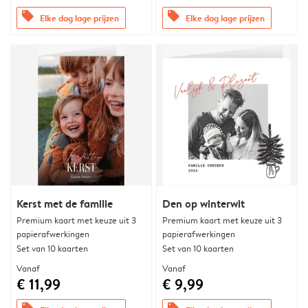
offers
offers
Elke dag lage prijzen
Elke dag lage prijzen
Kerst met de familie
Den op winterwit
Premium kaart met keuze uit 3
Premium kaart met keuze uit 3
papierafwerkingen
papierafwerkingen
Set van 10 kaarten
Set van 10 kaarten
Vanaf
Vanaf
€ 11,99
€ 9,99