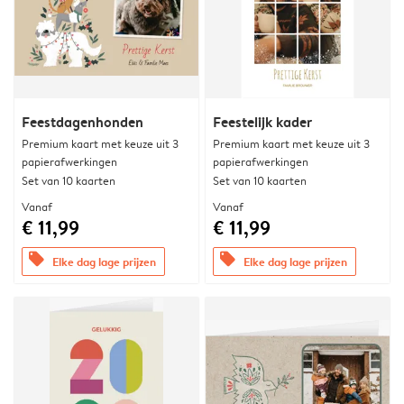
Feestdagenhonden
Feestelijk kader
Premium kaart met keuze uit 3
Premium kaart met keuze uit 3
papierafwerkingen
papierafwerkingen
Set van 10 kaarten
Set van 10 kaarten
Vanaf
Vanaf
€ 11,99
€ 11,99
offers
offers
Elke dag lage prijzen
Elke dag lage prijzen