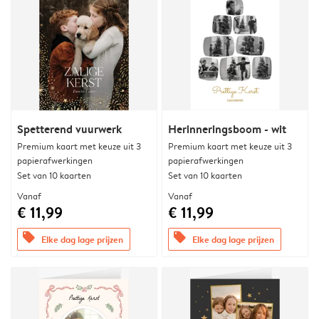
Spetterend vuurwerk
Herinneringsboom - wit
Premium kaart met keuze uit 3
Premium kaart met keuze uit 3
papierafwerkingen
papierafwerkingen
Set van 10 kaarten
Set van 10 kaarten
Vanaf
Vanaf
€ 11,99
€ 11,99
offers
offers
Elke dag lage prijzen
Elke dag lage prijzen