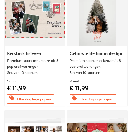
Kerstmis brieven
Geborstelde boom design
Premium kaart met keuze uit 3
Premium kaart met keuze uit 3
papierafwerkingen
papierafwerkingen
Set van 10 kaarten
Set van 10 kaarten
Vanaf
Vanaf
€ 11,99
€ 11,99
offers
offers
Elke dag lage prijzen
Elke dag lage prijzen