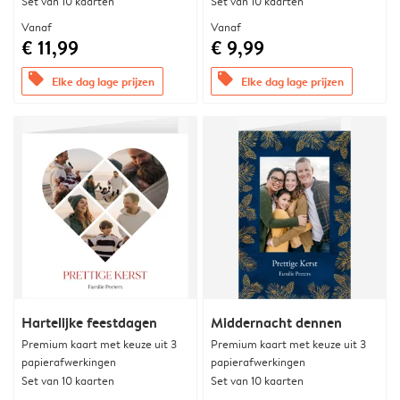
Set van 10 kaarten
Set van 10 kaarten
Vanaf
Vanaf
€ 11,99
€ 9,99
offers
offers
Elke dag lage prijzen
Elke dag lage prijzen
Hartelijke feestdagen
Middernacht dennen
Premium kaart met keuze uit 3
Premium kaart met keuze uit 3
papierafwerkingen
papierafwerkingen
Set van 10 kaarten
Set van 10 kaarten