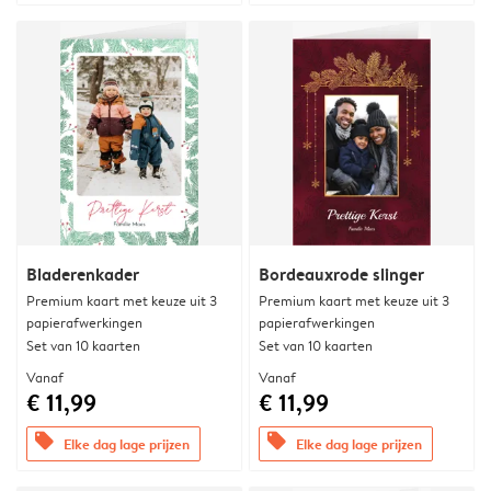
Bladerenkader
Bordeauxrode slinger
Premium kaart met keuze uit 3
Premium kaart met keuze uit 3
papierafwerkingen
papierafwerkingen
Set van 10 kaarten
Set van 10 kaarten
Vanaf
Vanaf
€ 11,99
€ 11,99
offers
offers
Elke dag lage prijzen
Elke dag lage prijzen