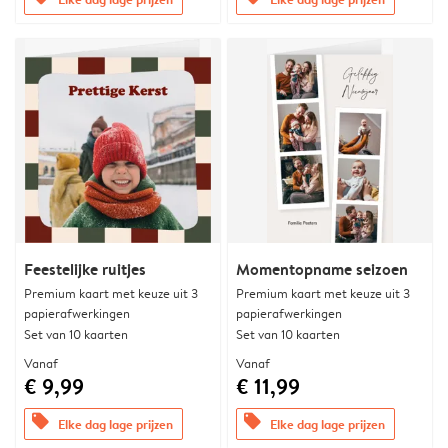
Feestelijke ruitjes
Momentopname seizoen
Premium kaart met keuze uit 3
Premium kaart met keuze uit 3
papierafwerkingen
papierafwerkingen
Set van 10 kaarten
Set van 10 kaarten
Vanaf
Vanaf
€ 9,99
€ 11,99
offers
offers
Elke dag lage prijzen
Elke dag lage prijzen