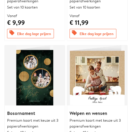
papierafwerkingen
papierafwerkingen
Set van 10 kaarten
Set van 10 kaarten
Vanaf
Vanaf
€ 9,99
€ 11,99
offers
offers
Elke dag lage prijzen
Elke dag lage prijzen
Bosornament
Welpen en wensen
Premium kaart met keuze uit 3
Premium kaart met keuze uit 3
papierafwerkingen
papierafwerkingen