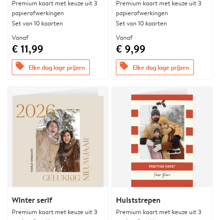
Premium kaart met keuze uit 3
Premium kaart met keuze uit 3
papierafwerkingen
papierafwerkingen
Set van 10 kaarten
Set van 10 kaarten
Vanaf
Vanaf
€ 11,99
€ 9,99
offers
offers
Elke dag lage prijzen
Elke dag lage prijzen
Winter serif
Hulststrepen
Premium kaart met keuze uit 3
Premium kaart met keuze uit 3