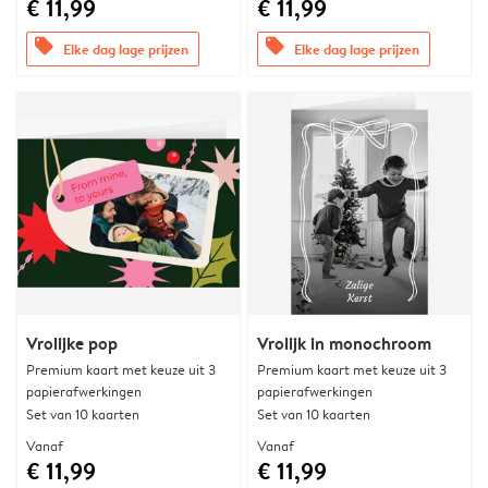
€ 11,99
€ 11,99
offers
offers
Elke dag lage prijzen
Elke dag lage prijzen
Vrolijke pop
Vrolijk in monochroom
Premium kaart met keuze uit 3
Premium kaart met keuze uit 3
papierafwerkingen
papierafwerkingen
Set van 10 kaarten
Set van 10 kaarten
Vanaf
Vanaf
€ 11,99
€ 11,99