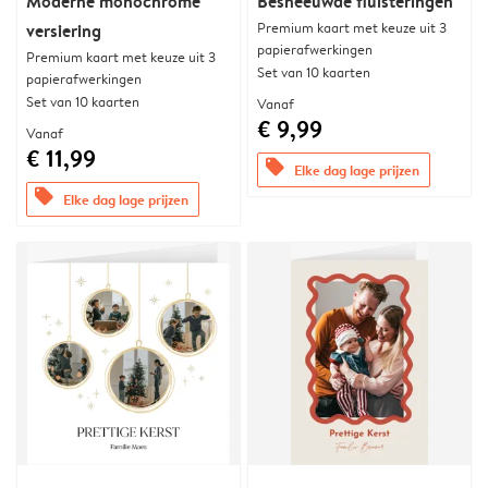
Moderne monochrome
Besneeuwde fluisteringen
Premium kaart met keuze uit 3
versiering
papierafwerkingen
Premium kaart met keuze uit 3
Set van 10 kaarten
papierafwerkingen
Set van 10 kaarten
Vanaf
€ 9,99
Vanaf
€ 11,99
offers
Elke dag lage prijzen
offers
Elke dag lage prijzen