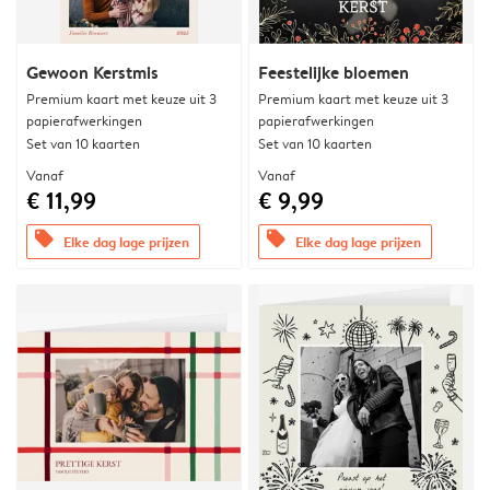
Gewoon Kerstmis
Feestelijke bloemen
Premium kaart met keuze uit 3
Premium kaart met keuze uit 3
papierafwerkingen
papierafwerkingen
Set van 10 kaarten
Set van 10 kaarten
Vanaf
Vanaf
€ 11,99
€ 9,99
offers
offers
Elke dag lage prijzen
Elke dag lage prijzen