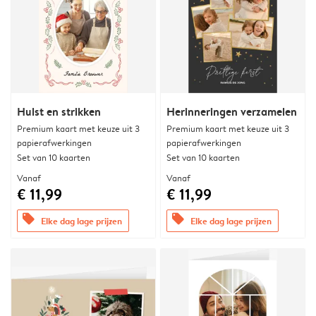
Hulst en strikken
Herinneringen verzamelen
Premium kaart met keuze uit 3
Premium kaart met keuze uit 3
papierafwerkingen
papierafwerkingen
Set van 10 kaarten
Set van 10 kaarten
Vanaf
Vanaf
€ 11,99
€ 11,99
offers
offers
Elke dag lage prijzen
Elke dag lage prijzen