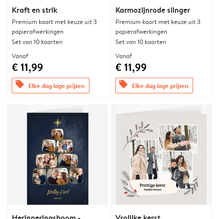
Kraft en strik
Karmozijnrode slinger
Premium kaart met keuze uit 3
Premium kaart met keuze uit 3
papierafwerkingen
papierafwerkingen
Set van 10 kaarten
Set van 10 kaarten
Vanaf
Vanaf
€ 11,99
€ 11,99
offers
offers
Elke dag lage prijzen
Elke dag lage prijzen
Herinneringsboom -
Vrolijke kerst