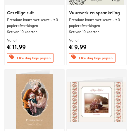
Gezellige ruit
Vuurwerk en sprankeling
Premium kaart met keuze uit 3
Premium kaart met keuze uit 3
papierafwerkingen
papierafwerkingen
Set van 10 kaarten
Set van 10 kaarten
Vanaf
Vanaf
€ 11,99
€ 9,99
offers
offers
Elke dag lage prijzen
Elke dag lage prijzen