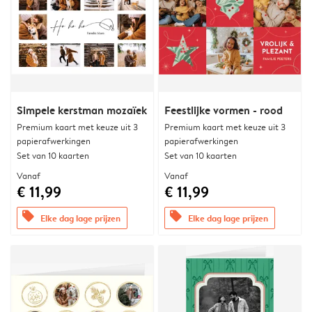
Simpele kerstman mozaïek
Feestlijke vormen - rood
Premium kaart met keuze uit 3
Premium kaart met keuze uit 3
papierafwerkingen
papierafwerkingen
Set van 10 kaarten
Set van 10 kaarten
Vanaf
Vanaf
€ 11,99
€ 11,99
offers
offers
Elke dag lage prijzen
Elke dag lage prijzen