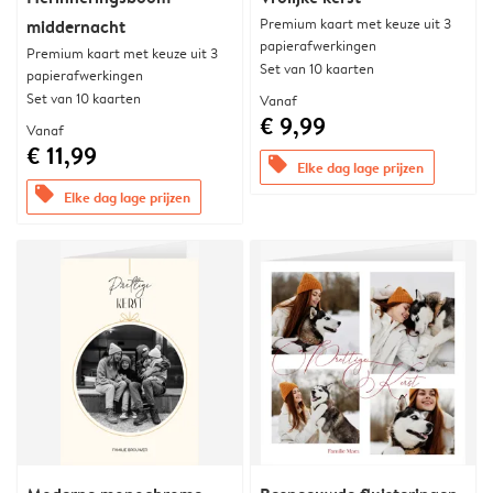
Premium kaart met keuze uit 3
middernacht
papierafwerkingen
Premium kaart met keuze uit 3
Set van 10 kaarten
papierafwerkingen
Set van 10 kaarten
Vanaf
€ 9,99
Vanaf
€ 11,99
offers
Elke dag lage prijzen
offers
Elke dag lage prijzen