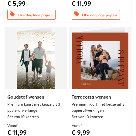
€ 5,99
€ 11,99
offers
offers
Elke dag lage prijzen
Elke dag lage prijzen
Goudstof wensen
Terracotta wensen
Premium kaart met keuze uit 3
Premium kaart met keuze uit 3
papierafwerkingen
papierafwerkingen
Set van 10 kaarten
Set van 10 kaarten
Vanaf
Vanaf
€ 11,99
€ 9,99