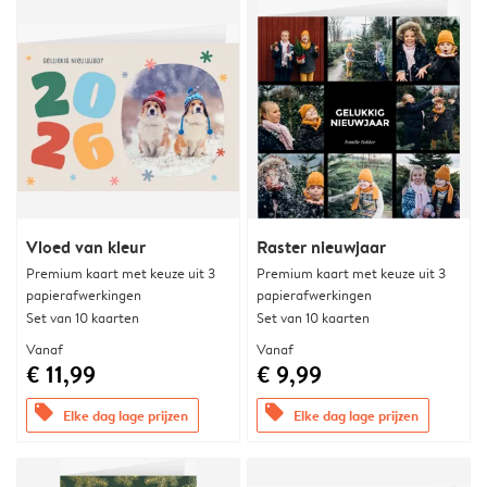
Vloed van kleur
Raster nieuwjaar
Premium kaart met keuze uit 3
Premium kaart met keuze uit 3
papierafwerkingen
papierafwerkingen
Set van 10 kaarten
Set van 10 kaarten
Vanaf
Vanaf
€ 11,99
€ 9,99
offers
offers
Elke dag lage prijzen
Elke dag lage prijzen