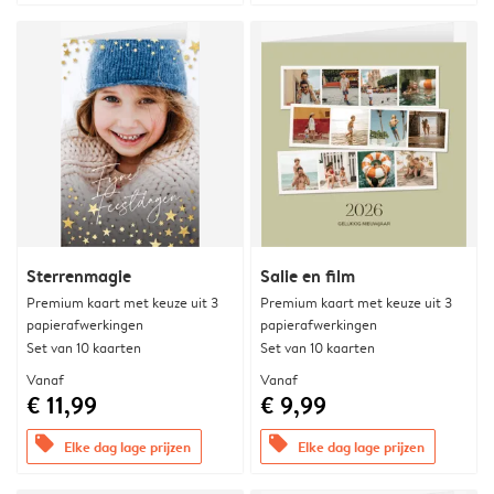
Sterrenmagie
Salie en film
Premium kaart met keuze uit 3
Premium kaart met keuze uit 3
papierafwerkingen
papierafwerkingen
Set van 10 kaarten
Set van 10 kaarten
Vanaf
Vanaf
€ 11,99
€ 9,99
offers
offers
Elke dag lage prijzen
Elke dag lage prijzen