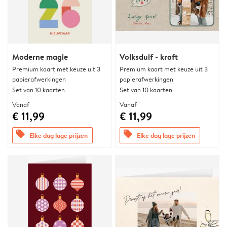
Moderne magie
Volksduif - kraft
Premium kaart met keuze uit 3
Premium kaart met keuze uit 3
papierafwerkingen
papierafwerkingen
Set van 10 kaarten
Set van 10 kaarten
Vanaf
Vanaf
€ 11,99
€ 11,99
offers
offers
Elke dag lage prijzen
Elke dag lage prijzen