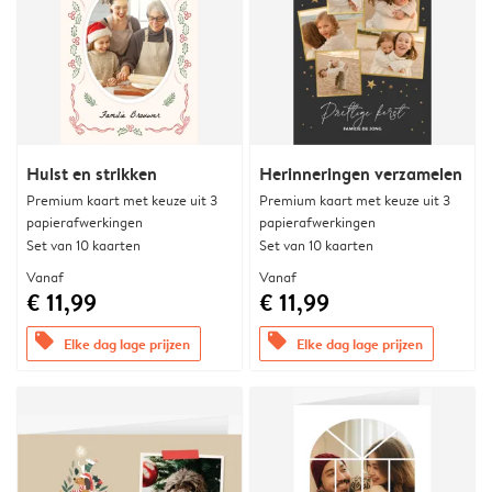
Hulst en strikken
Herinneringen verzamelen
Premium kaart met keuze uit 3
Premium kaart met keuze uit 3
papierafwerkingen
papierafwerkingen
Set van 10 kaarten
Set van 10 kaarten
Vanaf
Vanaf
€ 11,99
€ 11,99
offers
offers
Elke dag lage prijzen
Elke dag lage prijzen