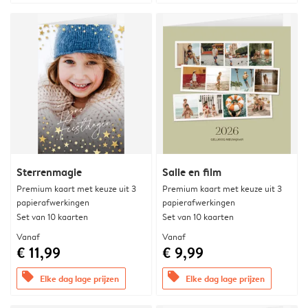
Sterrenmagie
Salie en film
Premium kaart met keuze uit 3
Premium kaart met keuze uit 3
papierafwerkingen
papierafwerkingen
Set van 10 kaarten
Set van 10 kaarten
Vanaf
Vanaf
€ 11,99
€ 9,99
offers
offers
Elke dag lage prijzen
Elke dag lage prijzen