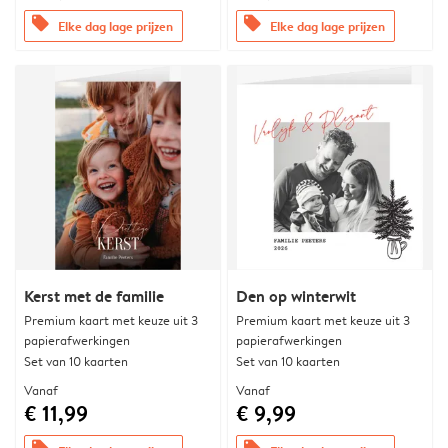
offers
offers
Elke dag lage prijzen
Elke dag lage prijzen
Kerst met de familie
Den op winterwit
Premium kaart met keuze uit 3
Premium kaart met keuze uit 3
papierafwerkingen
papierafwerkingen
Set van 10 kaarten
Set van 10 kaarten
Vanaf
Vanaf
€ 11,99
€ 9,99