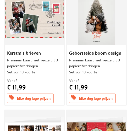
Kerstmis brieven
Geborstelde boom design
Premium kaart met keuze uit 3
Premium kaart met keuze uit 3
papierafwerkingen
papierafwerkingen
Set van 10 kaarten
Set van 10 kaarten
Vanaf
Vanaf
€ 11,99
€ 11,99
offers
offers
Elke dag lage prijzen
Elke dag lage prijzen