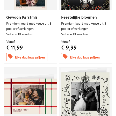
Gewoon Kerstmis
Feestelijke bloemen
Premium kaart met keuze uit 3
Premium kaart met keuze uit 3
papierafwerkingen
papierafwerkingen
Set van 10 kaarten
Set van 10 kaarten
Vanaf
Vanaf
€ 11,99
€ 9,99
offers
offers
Elke dag lage prijzen
Elke dag lage prijzen