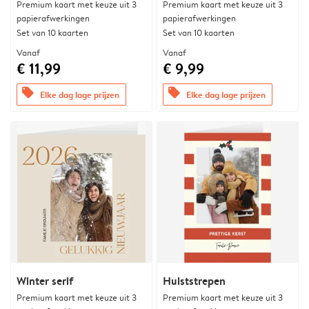
Premium kaart met keuze uit 3
Premium kaart met keuze uit 3
papierafwerkingen
papierafwerkingen
Set van 10 kaarten
Set van 10 kaarten
Vanaf
Vanaf
€ 11,99
€ 9,99
offers
offers
Elke dag lage prijzen
Elke dag lage prijzen
Winter serif
Hulststrepen
Premium kaart met keuze uit 3
Premium kaart met keuze uit 3