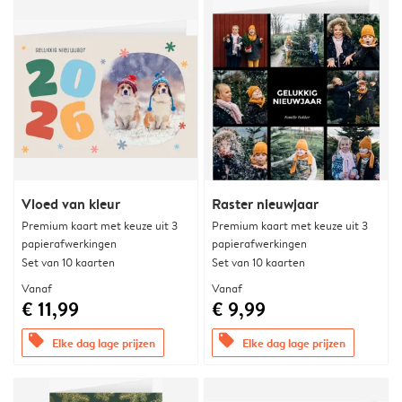
Vloed van kleur
Raster nieuwjaar
Premium kaart met keuze uit 3
Premium kaart met keuze uit 3
papierafwerkingen
papierafwerkingen
Set van 10 kaarten
Set van 10 kaarten
Vanaf
Vanaf
€ 11,99
€ 9,99
offers
offers
Elke dag lage prijzen
Elke dag lage prijzen