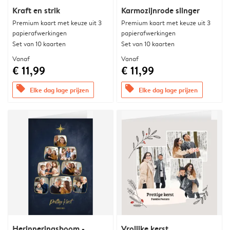
Kraft en strik
Karmozijnrode slinger
Premium kaart met keuze uit 3
Premium kaart met keuze uit 3
papierafwerkingen
papierafwerkingen
Set van 10 kaarten
Set van 10 kaarten
Vanaf
Vanaf
€ 11,99
€ 11,99
offers
offers
Elke dag lage prijzen
Elke dag lage prijzen
Herinneringsboom -
Vrolijke kerst