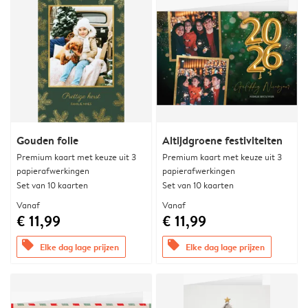
Gouden folie
Altijdgroene festiviteiten
Premium kaart met keuze uit 3
Premium kaart met keuze uit 3
papierafwerkingen
papierafwerkingen
Set van 10 kaarten
Set van 10 kaarten
Vanaf
Vanaf
€ 11,99
€ 11,99
offers
offers
Elke dag lage prijzen
Elke dag lage prijzen