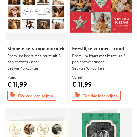
Simpele kerstman mozaïek
Feestlijke vormen - rood
Premium kaart met keuze uit 3
Premium kaart met keuze uit 3
papierafwerkingen
papierafwerkingen
Set van 10 kaarten
Set van 10 kaarten
Vanaf
Vanaf
€ 11,99
€ 11,99
offers
offers
Elke dag lage prijzen
Elke dag lage prijzen