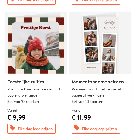
Feestelijke ruitjes
Momentopname seizoen
Premium kaart met keuze uit 3
Premium kaart met keuze uit 3
papierafwerkingen
papierafwerkingen
Set van 10 kaarten
Set van 10 kaarten
Vanaf
Vanaf
€ 9,99
€ 11,99
offers
offers
Elke dag lage prijzen
Elke dag lage prijzen