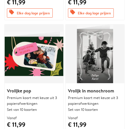
€ 11,99
€ 11,99
offers
offers
Elke dag lage prijzen
Elke dag lage prijzen
Vrolijke pop
Vrolijk in monochroom
Premium kaart met keuze uit 3
Premium kaart met keuze uit 3
papierafwerkingen
papierafwerkingen
Set van 10 kaarten
Set van 10 kaarten
Vanaf
Vanaf
€ 11,99
€ 11,99