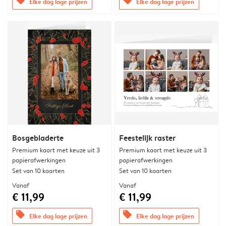
offers
offers
Elke dag lage prijzen
Elke dag lage prijzen
Bosgebladerte
Feestelijk raster
Premium kaart met keuze uit 3
Premium kaart met keuze uit 3
papierafwerkingen
papierafwerkingen
Set van 10 kaarten
Set van 10 kaarten
Vanaf
Vanaf
€ 11,99
€ 11,99
offers
offers
Elke dag lage prijzen
Elke dag lage prijzen