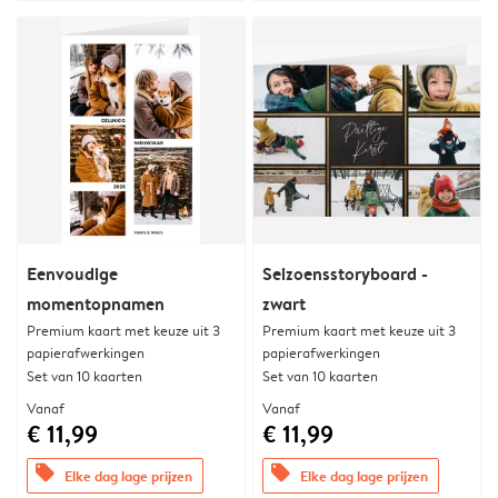
Eenvoudige
Seizoensstoryboard -
momentopnamen
zwart
Premium kaart met keuze uit 3
Premium kaart met keuze uit 3
papierafwerkingen
papierafwerkingen
Set van 10 kaarten
Set van 10 kaarten
Vanaf
Vanaf
€ 11,99
€ 11,99
offers
offers
Elke dag lage prijzen
Elke dag lage prijzen