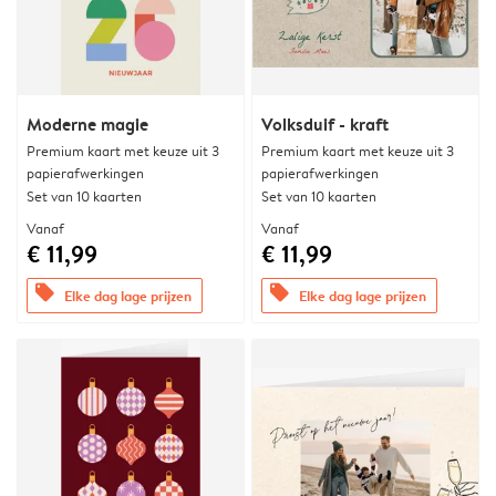
Moderne magie
Volksduif - kraft
Premium kaart met keuze uit 3
Premium kaart met keuze uit 3
papierafwerkingen
papierafwerkingen
Set van 10 kaarten
Set van 10 kaarten
Vanaf
Vanaf
€ 11,99
€ 11,99
offers
offers
Elke dag lage prijzen
Elke dag lage prijzen