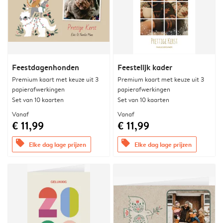
Feestdagenhonden
Feestelijk kader
Premium kaart met keuze uit 3
Premium kaart met keuze uit 3
papierafwerkingen
papierafwerkingen
Set van 10 kaarten
Set van 10 kaarten
Vanaf
Vanaf
€ 11,99
€ 11,99
offers
offers
Elke dag lage prijzen
Elke dag lage prijzen