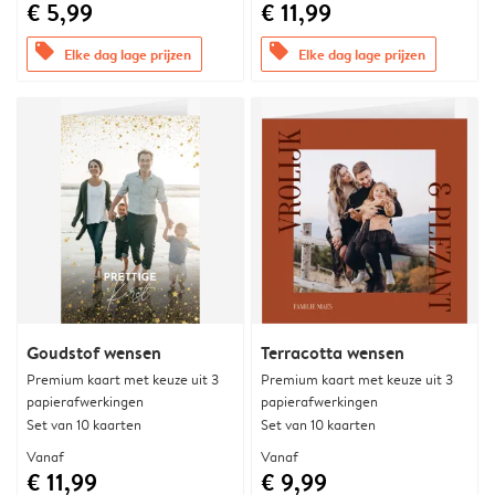
€ 5,99
€ 11,99
offers
offers
Elke dag lage prijzen
Elke dag lage prijzen
Goudstof wensen
Terracotta wensen
Premium kaart met keuze uit 3
Premium kaart met keuze uit 3
papierafwerkingen
papierafwerkingen
Set van 10 kaarten
Set van 10 kaarten
Vanaf
Vanaf
€ 11,99
€ 9,99