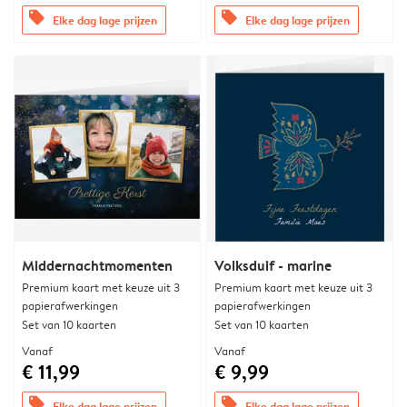
offers
offers
Elke dag lage prijzen
Elke dag lage prijzen
Middernachtmomenten
Volksduif - marine
Premium kaart met keuze uit 3
Premium kaart met keuze uit 3
papierafwerkingen
papierafwerkingen
Set van 10 kaarten
Set van 10 kaarten
Vanaf
Vanaf
€ 11,99
€ 9,99
offers
offers
Elke dag lage prijzen
Elke dag lage prijzen