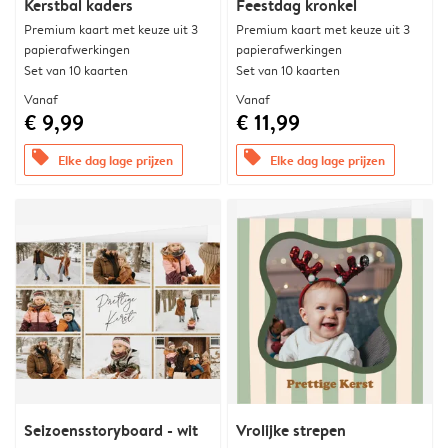
Kerstbal kaders
Feestdag kronkel
Premium kaart met keuze uit 3
Premium kaart met keuze uit 3
papierafwerkingen
papierafwerkingen
Set van 10 kaarten
Set van 10 kaarten
Vanaf
Vanaf
€ 9,99
€ 11,99
offers
offers
Elke dag lage prijzen
Elke dag lage prijzen
Seizoensstoryboard - wit
Vrolijke strepen