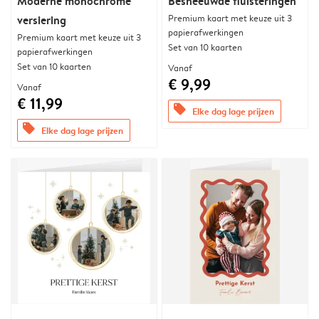
Moderne monochrome
Besneeuwde fluisteringen
Premium kaart met keuze uit 3
versiering
papierafwerkingen
Premium kaart met keuze uit 3
Set van 10 kaarten
papierafwerkingen
Set van 10 kaarten
Vanaf
€ 9,99
Vanaf
€ 11,99
offers
Elke dag lage prijzen
offers
Elke dag lage prijzen