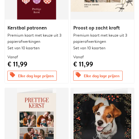
Kerstbal patronen
Proost op zacht kraft
Premium kaart met keuze uit 3
Premium kaart met keuze uit 3
papierafwerkingen
papierafwerkingen
Set van 10 kaarten
Set van 10 kaarten
Vanaf
Vanaf
€ 11,99
€ 11,99
offers
offers
Elke dag lage prijzen
Elke dag lage prijzen