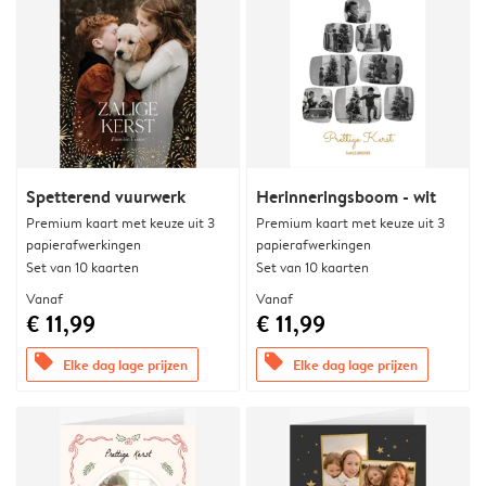
Spetterend vuurwerk
Herinneringsboom - wit
Premium kaart met keuze uit 3
Premium kaart met keuze uit 3
papierafwerkingen
papierafwerkingen
Set van 10 kaarten
Set van 10 kaarten
Vanaf
Vanaf
€ 11,99
€ 11,99
offers
offers
Elke dag lage prijzen
Elke dag lage prijzen