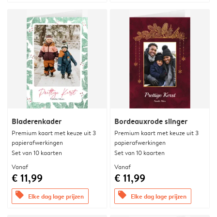
Bladerenkader
Bordeauxrode slinger
Premium kaart met keuze uit 3
Premium kaart met keuze uit 3
papierafwerkingen
papierafwerkingen
Set van 10 kaarten
Set van 10 kaarten
Vanaf
Vanaf
€ 11,99
€ 11,99
offers
offers
Elke dag lage prijzen
Elke dag lage prijzen