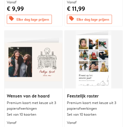
Vanaf
Vanaf
€ 9,99
€ 11,99
offers
offers
Elke dag lage prijzen
Elke dag lage prijzen
Wensen van de haard
Feestelijk raster
Premium kaart met keuze uit 3
Premium kaart met keuze uit 3
papierafwerkingen
papierafwerkingen
Set van 10 kaarten
Set van 10 kaarten
Vanaf
Vanaf