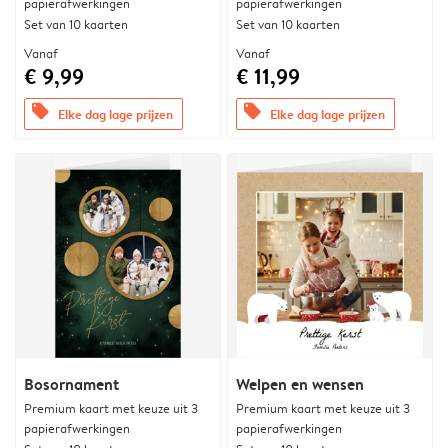
papierafwerkingen
papierafwerkingen
Set van 10 kaarten
Set van 10 kaarten
Vanaf
Vanaf
€ 9,99
€ 11,99
offers
offers
Elke dag lage prijzen
Elke dag lage prijzen
Bosornament
Welpen en wensen
Premium kaart met keuze uit 3
Premium kaart met keuze uit 3
papierafwerkingen
papierafwerkingen