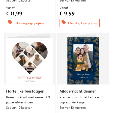
Set van 10 kaarten
Set van 10 kaarten
Vanaf
Vanaf
€ 11,99
€ 9,99
offers
offers
Elke dag lage prijzen
Elke dag lage prijzen
Hartelijke feestdagen
Middernacht dennen
Premium kaart met keuze uit 3
Premium kaart met keuze uit 3
papierafwerkingen
papierafwerkingen
Set van 10 kaarten
Set van 10 kaarten