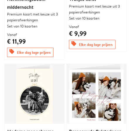
Premium kaart met keuze uit 3
middernacht
papierafwerkingen
Premium kaart met keuze uit 3
Set van 10 kaarten
papierafwerkingen
Set van 10 kaarten
Vanaf
€ 9,99
Vanaf
€ 11,99
offers
Elke dag lage prijzen
offers
Elke dag lage prijzen