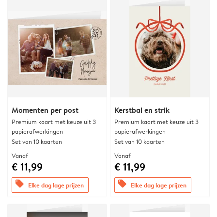
Momenten per post
Kerstbal en strik
Premium kaart met keuze uit 3
Premium kaart met keuze uit 3
papierafwerkingen
papierafwerkingen
Set van 10 kaarten
Set van 10 kaarten
Vanaf
Vanaf
€ 11,99
€ 11,99
offers
offers
Elke dag lage prijzen
Elke dag lage prijzen