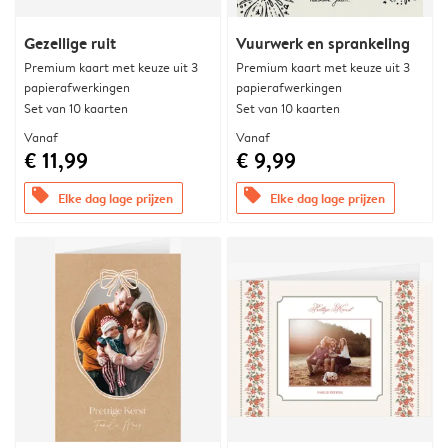
Gezellige ruit
Vuurwerk en sprankeling
Premium kaart met keuze uit 3
Premium kaart met keuze uit 3
papierafwerkingen
papierafwerkingen
Set van 10 kaarten
Set van 10 kaarten
Vanaf
Vanaf
€ 11,99
€ 9,99
offers
offers
Elke dag lage prijzen
Elke dag lage prijzen