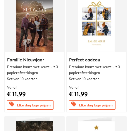
Familie Nieuwjaar
Perfect cadeau
Premium kaart met keuze uit 3
Premium kaart met keuze uit 3
papierafwerkingen
papierafwerkingen
Set van 10 kaarten
Set van 10 kaarten
Vanaf
Vanaf
€ 11,99
€ 11,99
offers
offers
Elke dag lage prijzen
Elke dag lage prijzen