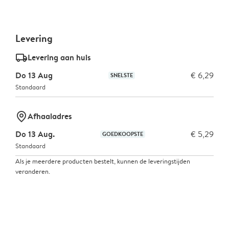
Levering
delivery_standard_v2
Levering aan huis
Do 13 Aug
€ 6,29
SNELSTE
Standaard
marker-pin
Afhaaladres
Do 13 Aug.
€ 5,29
GOEDKOOPSTE
Standaard
Als je meerdere producten bestelt, kunnen de leveringstijden
veranderen.