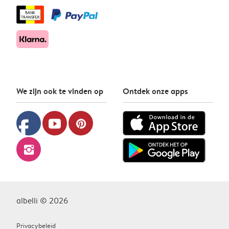
We zijn ook te vinden op
Ontdek onze apps
facebook
youtube
pinterest
instagram
albelli © 2026
Privacybeleid