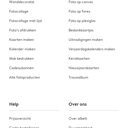
Wanddecoratie
Foto op canvas
Fotocollage
Foto op forex
Fotocollage met lijst
Foto op plexiglas
Foto’s afdrukken
Bedankkaartjes
Kaarten maken
Uitnodigingen maken
Kalender maken
Verjaardagskalenders maken
Mok bedrukken
Kerstkaarten
Cadeaubonnen
Nieuwjaarskaarten
Alle fotoproducten
Trouwalbum
Help
Over ons
Prijsoverzicht
Over albelli
Grote bestellingen
Duurzaamheid