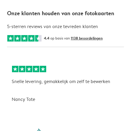
Onze klanten houden van onze fotokaarten
5-sterren reviews van onze tevreden klanten
4.4
op basis van
1138 beoordelingen
Snelle levering, gemakkelijk om zelf te bewerken
D
i
Nancy Tote
filled-pagination
outlined-paginatio
outlined-paginat
outlined-pagin
outlined-pag
outlined-p