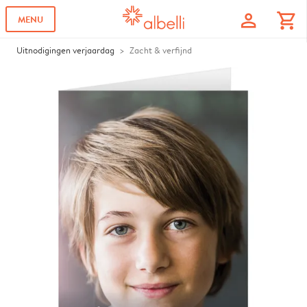
profile
shopping_cart
MENU
Uitnodigingen verjaardag
Zacht & verfijnd