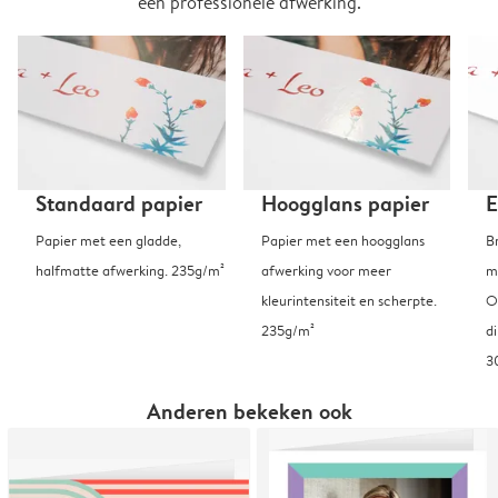
een professionele afwerking.
Standaard papier
Hoogglans papier
E
Papier met een gladde,
Papier met een hoogglans
B
halfmatte afwerking. 235g/m²
afwerking voor meer
m
kleurintensiteit en scherpte.
O
235g/m²
d
3
Anderen bekeken ook