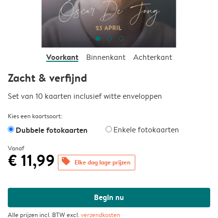
Voorkant
Binnenkant
Achterkant
Zacht & verfijnd
Set van 10 kaarten inclusief witte enveloppen
Kies een kaartsoort:
Dubbele fotokaarten
Enkele fotokaarten
Vanaf
€ 11,99
offers
Elke dag lage prijzen
Begin nu
Alle prijzen incl. BTW excl.
verzendkosten