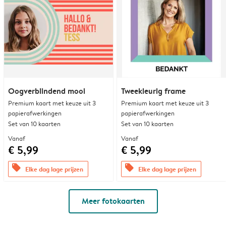
Oogverblindend mooi
Tweekleurig frame
Premium kaart met keuze uit 3
Premium kaart met keuze uit 3
papierafwerkingen
papierafwerkingen
Set van 10 kaarten
Set van 10 kaarten
Vanaf
Vanaf
€ 5,99
€ 5,99
offers
offers
Elke dag lage prijzen
Elke dag lage prijzen
Meer fotokaarten