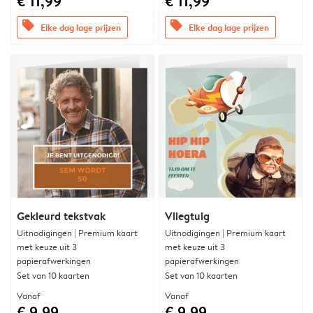
€ 11,99
€ 11,99
offers
offers
Elke dag lage prijzen
Elke dag lage prijzen
Gekleurd tekstvak
Vliegtuig
Uitnodigingen | Premium kaart
Uitnodigingen | Premium kaart
met keuze uit 3
met keuze uit 3
papierafwerkingen
papierafwerkingen
Set van 10 kaarten
Set van 10 kaarten
Vanaf
Vanaf
€ 9,99
€ 9,99