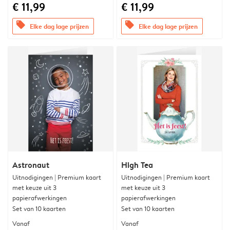
€ 11,99
€ 11,99
offers
offers
Elke dag lage prijzen
Elke dag lage prijzen
Astronaut
High Tea
Uitnodigingen | Premium kaart
Uitnodigingen | Premium kaart
met keuze uit 3
met keuze uit 3
papierafwerkingen
papierafwerkingen
Set van 10 kaarten
Set van 10 kaarten
Vanaf
Vanaf