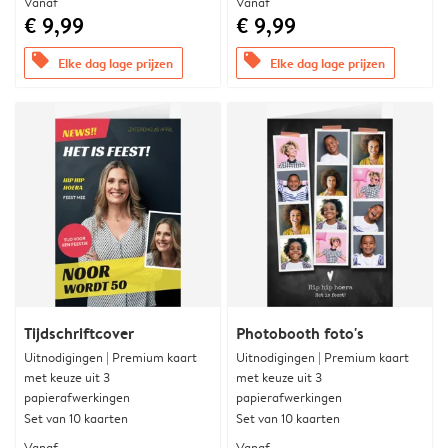
Vanaf
Vanaf
€ 9,99
€ 9,99
offers
offers
Elke dag lage prijzen
Elke dag lage prijzen
Tijdschriftcover
Photobooth foto's
Uitnodigingen | Premium kaart
Uitnodigingen | Premium kaart
met keuze uit 3
met keuze uit 3
papierafwerkingen
papierafwerkingen
Set van 10 kaarten
Set van 10 kaarten
Vanaf
Vanaf