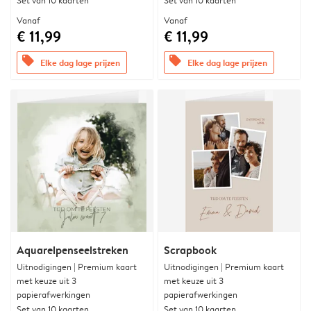
Set van 10 kaarten
Set van 10 kaarten
Vanaf
Vanaf
€ 11,99
€ 11,99
offers
offers
Elke dag lage prijzen
Elke dag lage prijzen
Aquarelpenseelstreken
Scrapbook
Uitnodigingen | Premium kaart
Uitnodigingen | Premium kaart
met keuze uit 3
met keuze uit 3
papierafwerkingen
papierafwerkingen
Set van 10 kaarten
Set van 10 kaarten