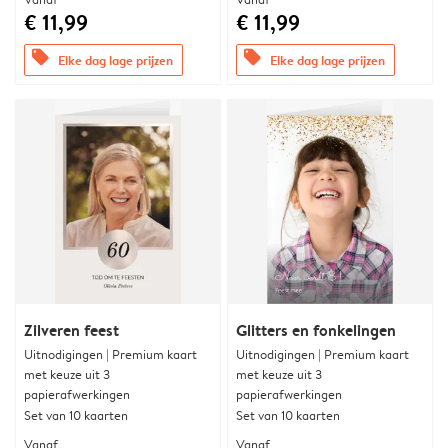
€ 11,99
€ 11,99
offers
offers
Elke dag lage prijzen
Elke dag lage prijzen
Zilveren feest
Glitters en fonkelingen
Uitnodigingen | Premium kaart
Uitnodigingen | Premium kaart
met keuze uit 3
met keuze uit 3
papierafwerkingen
papierafwerkingen
Set van 10 kaarten
Set van 10 kaarten
Vanaf
Vanaf