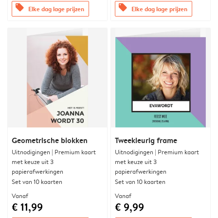
offers
offers
Elke dag lage prijzen
Elke dag lage prijzen
Geometrische blokken
Tweekleurig frame
Uitnodigingen | Premium kaart
Uitnodigingen | Premium kaart
met keuze uit 3
met keuze uit 3
papierafwerkingen
papierafwerkingen
Set van 10 kaarten
Set van 10 kaarten
Vanaf
Vanaf
€ 11,99
€ 9,99