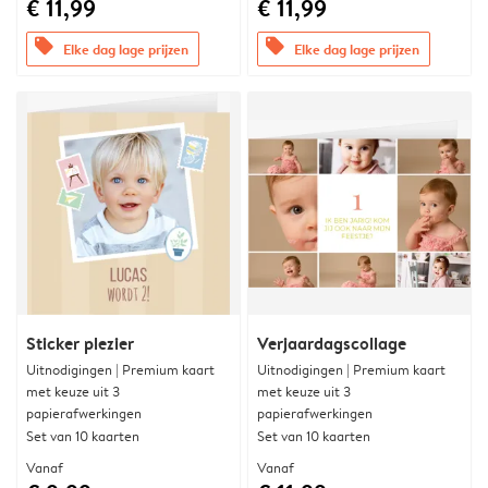
€ 11,99
€ 11,99
offers
offers
Elke dag lage prijzen
Elke dag lage prijzen
Sticker plezier
Verjaardagscollage
Uitnodigingen | Premium kaart
Uitnodigingen | Premium kaart
met keuze uit 3
met keuze uit 3
papierafwerkingen
papierafwerkingen
Set van 10 kaarten
Set van 10 kaarten
Vanaf
Vanaf