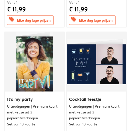
Vanaf
Vanaf
€ 11,99
€ 11,99
offers
offers
Elke dag lage prijzen
Elke dag lage prijzen
It's my party
Cocktail feestje
Uitnodigingen | Premium kaart
Uitnodigingen | Premium kaart
met keuze uit 3
met keuze uit 3
papierafwerkingen
papierafwerkingen
Set van 10 kaarten
Set van 10 kaarten