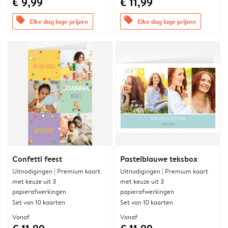
€ 9,99
€ 11,99
offers
offers
Elke dag lage prijzen
Elke dag lage prijzen
Confetti feest
Pastelblauwe teksbox
Uitnodigingen | Premium kaart
Uitnodigingen | Premium kaart
met keuze uit 3
met keuze uit 3
papierafwerkingen
papierafwerkingen
Set van 10 kaarten
Set van 10 kaarten
Vanaf
Vanaf