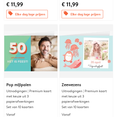
€ 11,99
€ 11,99
offers
offers
Elke dag lage prijzen
Elke dag lage prijzen
Pop mijlpalen
Zeewezens
Uitnodigingen | Premium kaart
Uitnodigingen | Premium kaart
met keuze uit 3
met keuze uit 3
papierafwerkingen
papierafwerkingen
Set van 10 kaarten
Set van 10 kaarten
Vanaf
Vanaf