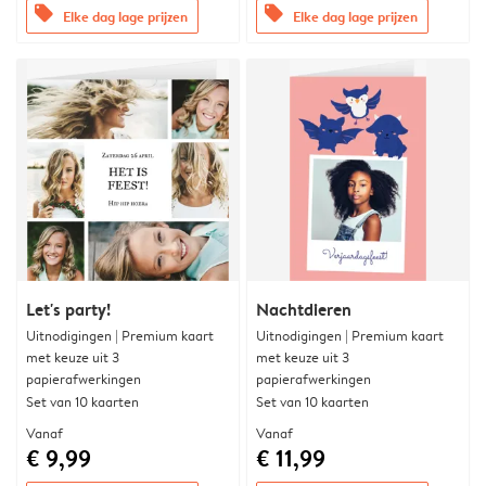
offers
offers
Elke dag lage prijzen
Elke dag lage prijzen
Let's party!
Nachtdieren
Uitnodigingen | Premium kaart
Uitnodigingen | Premium kaart
met keuze uit 3
met keuze uit 3
papierafwerkingen
papierafwerkingen
Set van 10 kaarten
Set van 10 kaarten
Vanaf
Vanaf
€ 9,99
€ 11,99