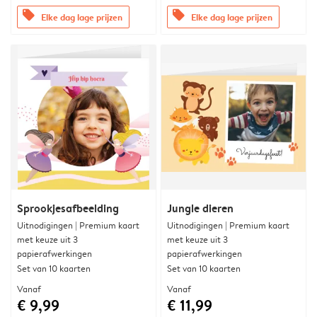
offers
offers
Elke dag lage prijzen
Elke dag lage prijzen
Sprookjesafbeelding
Jungle dieren
Uitnodigingen | Premium kaart
Uitnodigingen | Premium kaart
met keuze uit 3
met keuze uit 3
papierafwerkingen
papierafwerkingen
Set van 10 kaarten
Set van 10 kaarten
Vanaf
Vanaf
€ 9,99
€ 11,99