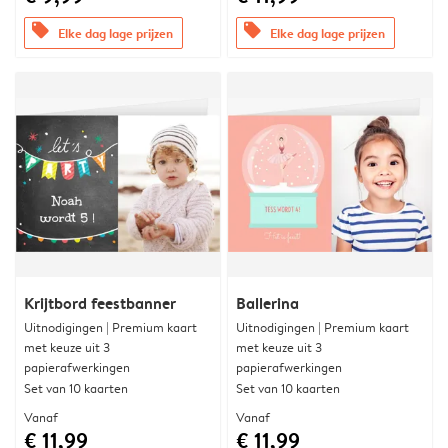
offers
offers
Elke dag lage prijzen
Elke dag lage prijzen
Krijtbord feestbanner
Ballerina
Uitnodigingen | Premium kaart
Uitnodigingen | Premium kaart
met keuze uit 3
met keuze uit 3
papierafwerkingen
papierafwerkingen
Set van 10 kaarten
Set van 10 kaarten
Vanaf
Vanaf
€ 11,99
€ 11,99