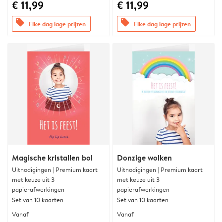
€ 11,99
€ 11,99
offers
offers
Elke dag lage prijzen
Elke dag lage prijzen
Magische kristallen bol
Donzige wolken
Uitnodigingen | Premium kaart
Uitnodigingen | Premium kaart
met keuze uit 3
met keuze uit 3
papierafwerkingen
papierafwerkingen
Set van 10 kaarten
Set van 10 kaarten
Vanaf
Vanaf