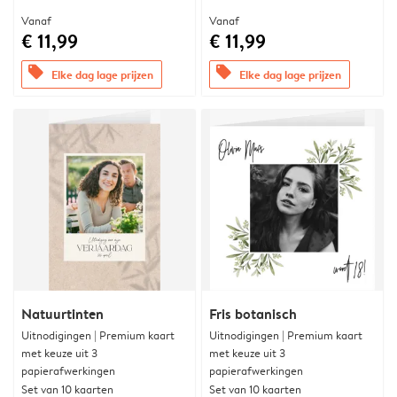
Vanaf
Vanaf
€ 11,99
€ 11,99
offers
offers
Elke dag lage prijzen
Elke dag lage prijzen
Natuurtinten
Fris botanisch
Uitnodigingen | Premium kaart
Uitnodigingen | Premium kaart
met keuze uit 3
met keuze uit 3
papierafwerkingen
papierafwerkingen
Set van 10 kaarten
Set van 10 kaarten