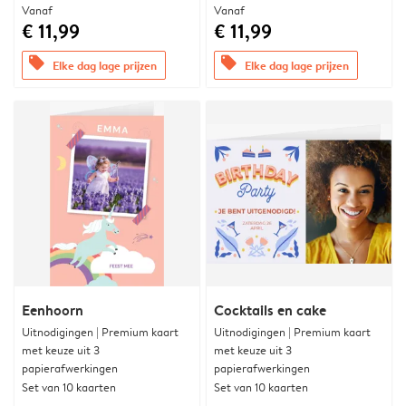
Vanaf
Vanaf
€ 11,99
€ 11,99
offers
offers
Elke dag lage prijzen
Elke dag lage prijzen
Eenhoorn
Cocktails en cake
Uitnodigingen | Premium kaart
Uitnodigingen | Premium kaart
met keuze uit 3
met keuze uit 3
papierafwerkingen
papierafwerkingen
Set van 10 kaarten
Set van 10 kaarten