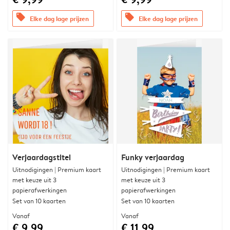
offers
offers
Elke dag lage prijzen
Elke dag lage prijzen
Verjaardagstitel
Funky verjaardag
Uitnodigingen | Premium kaart
Uitnodigingen | Premium kaart
met keuze uit 3
met keuze uit 3
papierafwerkingen
papierafwerkingen
Set van 10 kaarten
Set van 10 kaarten
Vanaf
Vanaf
€ 9,99
€ 11,99