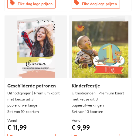
offers
offers
Elke dag lage prijzen
Elke dag lage prijzen
Geschilderde patronen
Kinderfeestje
Uitnodigingen | Premium kaart
Uitnodigingen | Premium kaart
met keuze uit 3
met keuze uit 3
papierafwerkingen
papierafwerkingen
Set van 10 kaarten
Set van 10 kaarten
Vanaf
Vanaf
€ 11,99
€ 9,99