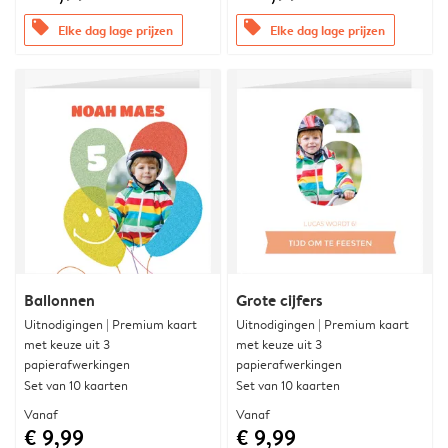
offers
offers
Elke dag lage prijzen
Elke dag lage prijzen
Ballonnen
Grote cijfers
Uitnodigingen | Premium kaart
Uitnodigingen | Premium kaart
met keuze uit 3
met keuze uit 3
papierafwerkingen
papierafwerkingen
Set van 10 kaarten
Set van 10 kaarten
Vanaf
Vanaf
€ 9,99
€ 9,99