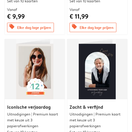
Set van 10 kaarten
Set van 10 kaarten
Vanaf
Vanaf
€ 9,99
€ 11,99
offers
offers
Elke dag lage prijzen
Elke dag lage prijzen
Iconische verjaardag
Zacht & verfijnd
Uitnodigingen | Premium kaart
Uitnodigingen | Premium kaart
met keuze uit 3
met keuze uit 3
papierafwerkingen
papierafwerkingen