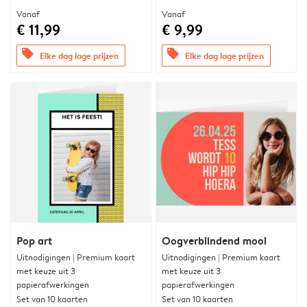
Vanaf
Vanaf
€ 11,99
€ 9,99
offers
offers
Elke dag lage prijzen
Elke dag lage prijzen
Pop art
Oogverblindend mooi
Uitnodigingen | Premium kaart
Uitnodigingen | Premium kaart
met keuze uit 3
met keuze uit 3
papierafwerkingen
papierafwerkingen
Set van 10 kaarten
Set van 10 kaarten