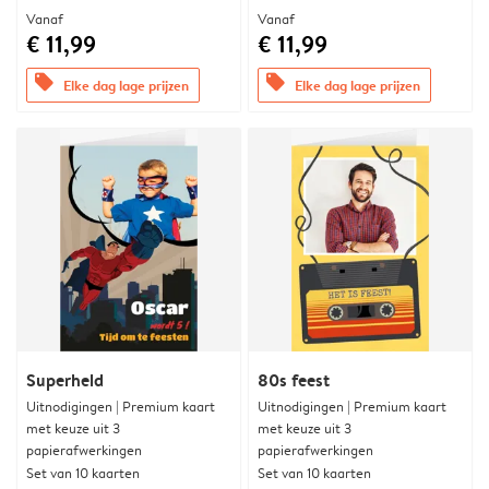
Vanaf
Vanaf
€ 11,99
€ 11,99
offers
offers
Elke dag lage prijzen
Elke dag lage prijzen
Superheld
80s feest
Uitnodigingen | Premium kaart
Uitnodigingen | Premium kaart
met keuze uit 3
met keuze uit 3
papierafwerkingen
papierafwerkingen
Set van 10 kaarten
Set van 10 kaarten