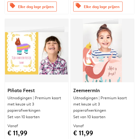
offers
offers
Elke dag lage prijzen
Elke dag lage prijzen
Piñata Feest
Zeemeermin
Uitnodigingen | Premium kaart
Uitnodigingen | Premium kaart
met keuze uit 3
met keuze uit 3
papierafwerkingen
papierafwerkingen
Set van 10 kaarten
Set van 10 kaarten
Vanaf
Vanaf
€ 11,99
€ 11,99