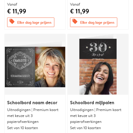
Vanaf
Vanaf
€ 11,99
€ 11,99
offers
offers
Elke dag lage prijzen
Elke dag lage prijzen
Schoolbord naam decor
Schoolbord mijlpalen
Uitnodigingen | Premium kaart
Uitnodigingen | Premium kaart
met keuze uit 3
met keuze uit 3
papierafwerkingen
papierafwerkingen
Set van 10 kaarten
Set van 10 kaarten