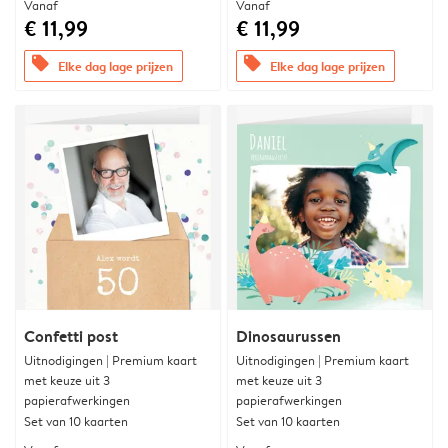
Vanaf
Vanaf
€ 11,99
€ 11,99
offers
offers
Elke dag lage prijzen
Elke dag lage prijzen
Confetti post
Dinosaurussen
Uitnodigingen | Premium kaart
Uitnodigingen | Premium kaart
met keuze uit 3
met keuze uit 3
papierafwerkingen
papierafwerkingen
Set van 10 kaarten
Set van 10 kaarten