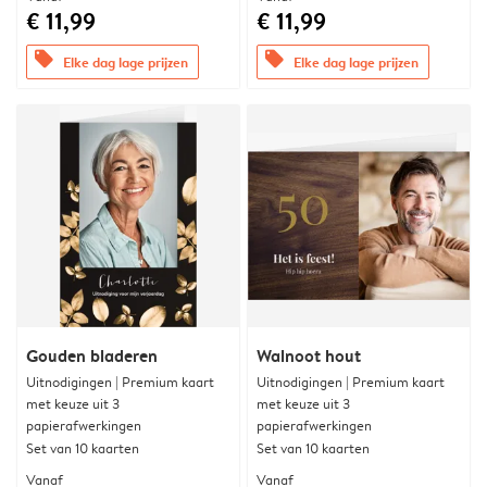
€ 11,99
€ 11,99
offers
offers
Elke dag lage prijzen
Elke dag lage prijzen
Gouden bladeren
Walnoot hout
Uitnodigingen | Premium kaart
Uitnodigingen | Premium kaart
met keuze uit 3
met keuze uit 3
papierafwerkingen
papierafwerkingen
Set van 10 kaarten
Set van 10 kaarten
Vanaf
Vanaf