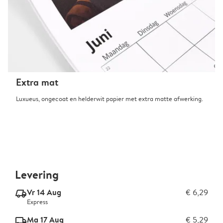
Extra mat
Luxueus, ongecoat en helderwit papier met extra matte afwerking.
Levering
Vr 14 Aug
€ 6,29
delivery_express_v2
Express
Ma 17 Aug
€ 5,29
delivery_standard_v2