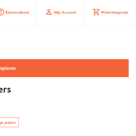
_mark_circle
profile
shopping_cart
Klantendienst
Mijn Account
Winkelwagentje
emplaren
ers
ge prijzen