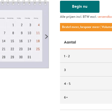
Begin nu
Alle prijzen incl. BTW excl.
verzendko
Bestel meer, bespaar meer
| Volum
Aantal
1 - 2
3
4 - 5
6+