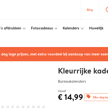
question
Blog
's afdrukken
Fotocadeaus
Kalenders
Huwelijk
slim_arrow_down
slim_arrow_down
slim_arrow_down
e dag lage prijzen, met extra voordeel bij aankoop van meer ex
Kleurrijke kad
Bureaukalenders
Vanaf
€ 14,99
offers
Elke dag la