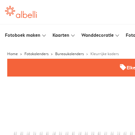
Fotoboek maken
Kaarten
Wanddecoratie
Foto
slim_arrow_down
slim_arrow_down
slim_arrow_down
Home
Fotokalenders
Bureaukalenders
Kleurrijke kaders
offers
Elk