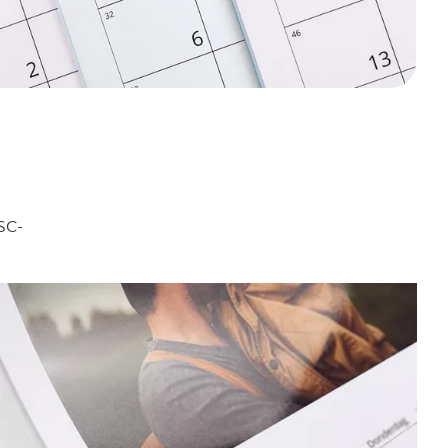
FSC-
.