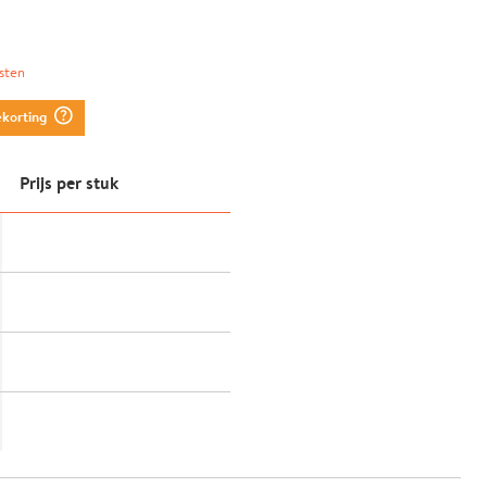
sten
question_mark_circle
ekorting
Prijs per stuk