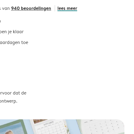
940 beoordelingen
lees meer
s van
h
ben je klaar
jaardagen toe
ervoor dat de
 ontwerp.