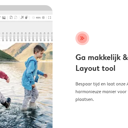
stars_plus
Ga makkelijk &
Layout tool
Bespaar tijd en laat onze
harmonieuze manier voor te
plaatsen.