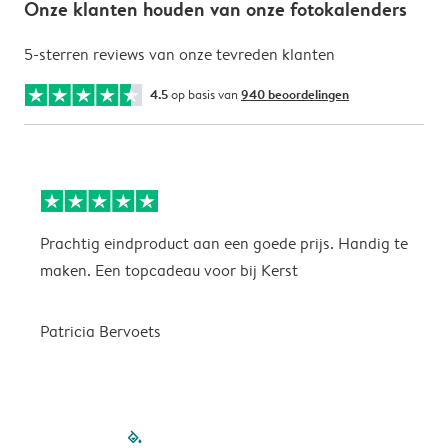
Onze klanten houden van onze fotokalenders
5-sterren reviews van onze tevreden klanten
4.5
op basis van
940 beoordelingen
Prachtig eindproduct aan een goede prijs. Handig te
H
maken. Een topcadeau voor bij Kerst
Patricia Bervoets
filled-pagination
outlined-paginatio
outlined-paginat
outlined-pagin
outlined-pag
outlined-p