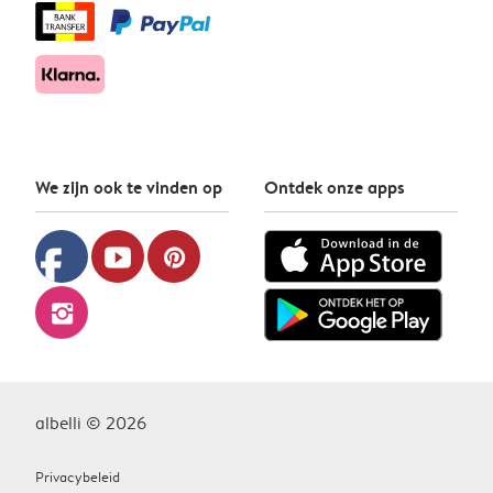
We zijn ook te vinden op
Ontdek onze apps
facebook
youtube
pinterest
instagram
albelli © 2026
Privacybeleid