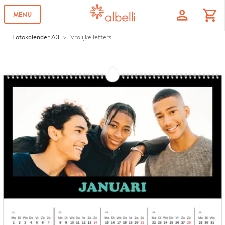
profile
shopping_cart
MENU
Fotokalender A3
Vrolijke letters