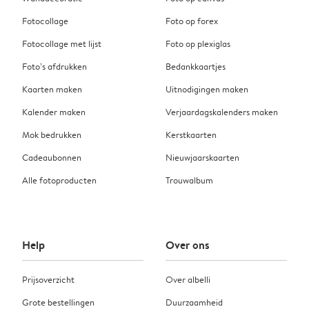
Fotocollage
Foto op forex
Fotocollage met lijst
Foto op plexiglas
Foto’s afdrukken
Bedankkaartjes
Kaarten maken
Uitnodigingen maken
Kalender maken
Verjaardagskalenders maken
Mok bedrukken
Kerstkaarten
Cadeaubonnen
Nieuwjaarskaarten
Alle fotoproducten
Trouwalbum
Help
Over ons
Prijsoverzicht
Over albelli
Grote bestellingen
Duurzaamheid