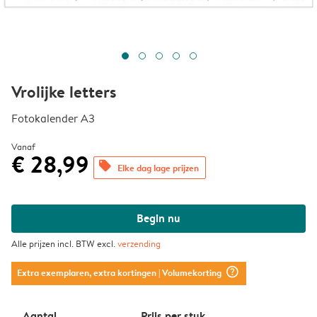
Vrolijke letters
Fotokalender A3
Vanaf
€ 28,99
offers
Elke dag lage prijzen
Begin nu
Alle prijzen incl. BTW excl.
verzending
question_mark_circle
Extra exemplaren, extra kortingen
| Volumekorting
Aantal
Prijs per stuk